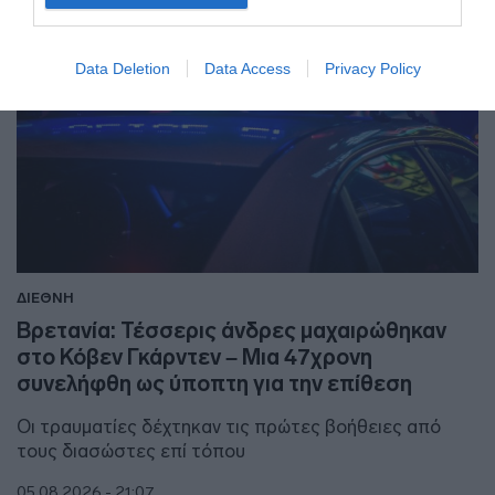
Data Deletion
Data Access
Privacy Policy
ΔΙΕΘΝΗ
Βρετανία: Τέσσερις άνδρες μαχαιρώθηκαν
στο Κόβεν Γκάρντεν – Μια 47χρονη
συνελήφθη ως ύποπτη για την επίθεση
Οι τραυματίες δέχτηκαν τις πρώτες βοήθειες από
τους διασώστες επί τόπου
05.08.2026 - 21:07