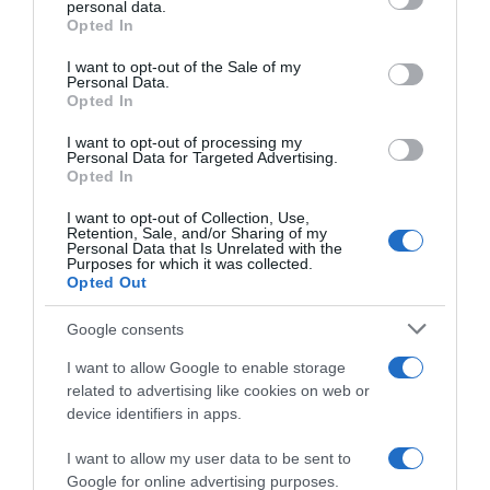
personal data.
grant or deny consent to Google and its third-party tags to
Opted In
use your data for below specified purposes in below Google
consent section.
I want to opt-out of the Sale of my
Personal Data.
Opted In
I want to opt-out of processing my
Personal Data for Targeted Advertising.
Opted In
ΔΙΕΘΝΗ
I want to opt-out of Collection, Use,
ΗΠΑ: Ο Ζούκερμπεργκ απολογήθηκε στην
Retention, Sale, and/or Sharing of my
Ινδία για λάθη και περιεχόμενο της Meta
Personal Data that Is Unrelated with the
Purposes for which it was collected.
Opted Out
Ζήτησε συγγνώμη για παρουσία του υλικού
Google consents
05.08.2026 - 21:58
I want to allow Google to enable storage
related to advertising like cookies on web or
device identifiers in apps.
I want to allow my user data to be sent to
Google for online advertising purposes.