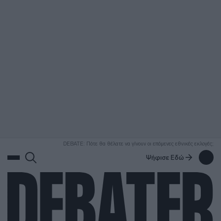
ΑΝΑΖΗΤΗΣΗ
DEBATE: Πότε θα θέλατε να γίνουν οι επόμενες εθνικές εκλογές;
Ψήφισε Εδώ