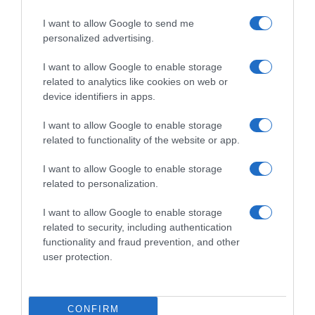
I want to allow Google to send me
personalized advertising.
I want to allow Google to enable storage
related to analytics like cookies on web or
device identifiers in apps.
I want to allow Google to enable storage
related to functionality of the website or app.
ΕΛΛΑΔΑ
Χαλκιδική: Εντός ορίων τα αποτελέσματα
I want to allow Google to enable storage
από τις πρώτες μικροβιολογικές αναλύσεις
related to personalization.
στο πόσιμο νερό
I want to allow Google to enable storage
Σε προηγούμενο έλεγχο ανιχνεύθηκαν μικροβιολογικές
related to security, including authentication
παράμετροι
functionality and fraud prevention, and other
user protection.
05.08.2026 - 21:33
CONFIRM