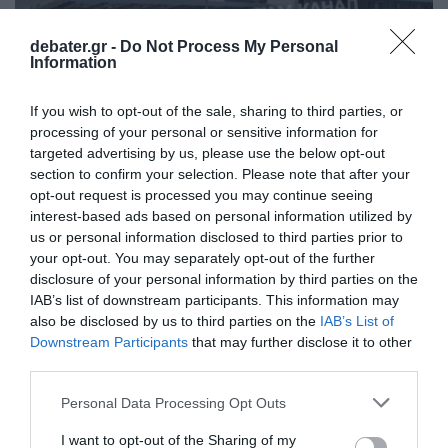
debater.gr -
Do Not Process My Personal
Information
If you wish to opt-out of the sale, sharing to third parties, or
processing of your personal or sensitive information for
ΔΙΕΘΝΗ
targeted advertising by us, please use the below opt-out
section to confirm your selection. Please note that after your
Ουκρανία: Οι οικογένειες με παιδιά
opt-out request is processed you may continue seeing
διατάχθηκαν να εκκενώσουν το Κραματόρσκ
interest-based ads based on personal information utilized by
us or personal information disclosed to third parties prior to
"Πρόκειται για μια δύσκολη αλλά αναγκαία απόφαση"
your opt-out. You may separately opt-out of the further
05.08.2026 - 22:24
disclosure of your personal information by third parties on the
IAB’s list of downstream participants. This information may
also be disclosed by us to third parties on the
IAB’s List of
Downstream Participants
that may further disclose it to other
third parties.
Please note that this website/app uses one or more Google
Personal Data Processing Opt Outs
services and may gather and store information including but
not limited to your visit or usage behaviour. You may click to
I want to opt-out of the Sharing of my