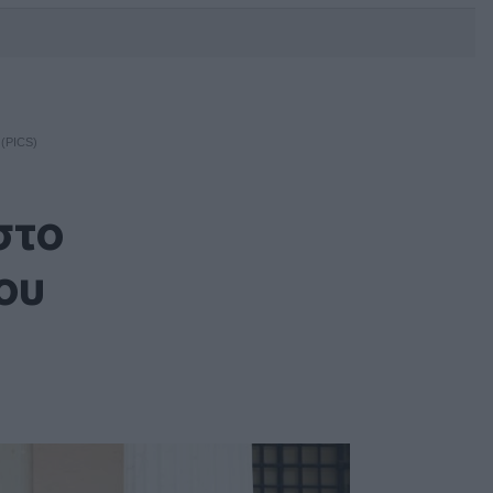
DEBATE: Πότε θα θέλατε να
γίνουν οι επόμενες εθνικές
εκλογές;
(PICS)
στο
ου