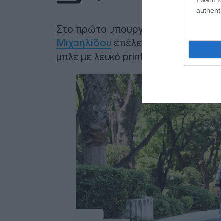
authenti
Στο πρώτο υπουργικό συμβούλιο, η
Μιχαηλίδου
επέλεξε να φορέσει ένα
μπλε με λευκό print που συνδύασε μ