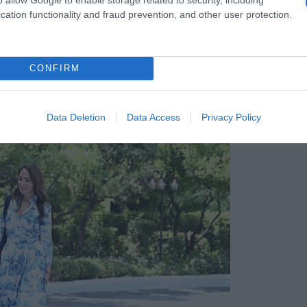
cation functionality and fraud prevention, and other user protection.
υφυπουργός Παιδείας
,
Δόμνα
 πουκάμισο, με μία φούστα του ίδιου
CONFIRM
ε γόβες σε χρώμα γαλάζιο-γκρι.
Data Deletion
Data Access
Privacy Policy