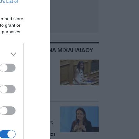
B’s List of
er and store
to grant or
ed purposes
ΣΧΕΤΙΚΑ ΜΕ:ΔΟΜΝΑ ΜΙΧΑΗΛΙΔΟΥ
Δόμνα Μιχαηλίδου:
“Είμαι παιδί
πυρηνικής
οικογένειας και είμαι
βαθιά ευγνώμων γι’
αυτό”
Μιχαηλίδου: «Τα
σχόλια των πολιτών
έγιναν συγκεκριμένες
αλλαγές στον
Προσωπικό Βοηθό και