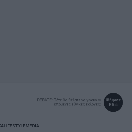
Ψήφισε
DEBATE: Πότε θα θέλατε να γίνουν οι
επόμενες εθνικές εκλογές;
Εδώ
ΚΑ
LIFESTYLE
MEDIA