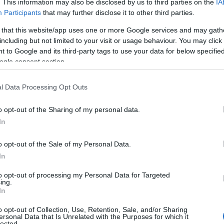
. This information may also be disclosed by us to third parties on the
IA
ΙΑΦΗΜΙΣΗ
Participants
that may further disclose it to other third parties.
 that this website/app uses one or more Google services and may gath
including but not limited to your visit or usage behaviour. You may click 
 to Google and its third-party tags to use your data for below specifi
ogle consent section.
l Data Processing Opt Outs
o opt-out of the Sharing of my personal data.
In
o opt-out of the Sale of my Personal Data.
Ενέργειας και Περιβάλλοντος, επέλεξε
In
 φορώντας λευκά sneakers και T-shirt,
σακάκι-γόβα.
to opt-out of processing my Personal Data for Targeted
ing.
In
o opt-out of Collection, Use, Retention, Sale, and/or Sharing
ersonal Data that Is Unrelated with the Purposes for which it
lected.