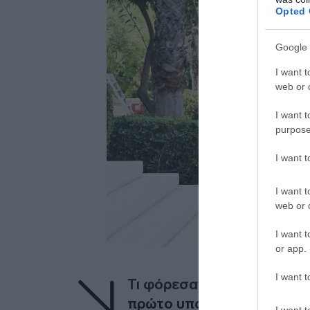
Opted 
Google 
I want t
web or d
I want t
purpose
I want 
I want t
web or d
I want t
or app.
I want t
Τι φόρεσαν οι υπόλοιπες γ
πρώτο υπουργικό συμβούλ
I want t