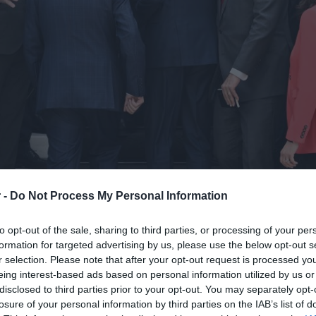
 -
Do Not Process My Personal Information
ιήθηκε το
πρώτο υπουργικό συμβούλιο
,
to opt-out of the sale, sharing to third parties, or processing of your per
υπουργό Κυριάκο Μητσοτάκη.
formation for targeted advertising by us, please use the below opt-out s
r selection. Please note that after your opt-out request is processed y
eing interest-based ads based on personal information utilized by us or
ράβηξαν τα βλέμματα, η κάθε μία με τον
disclosed to third parties prior to your opt-out. You may separately opt-
losure of your personal information by third parties on the IAB’s list of