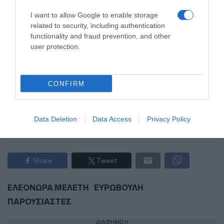
I want to allow Google to enable storage
Υπ. Οικονομικών: Αυτές είναι οι 5 βασικές
related to security, including authentication
προτεραιότητες για το 2025
functionality and fraud prevention, and other
user protection.
Προσθήκη ως προτεινόμενη
πηγή στην Google
CONFIRM
Data Deletion
Data Access
Privacy Policy
Ακολούθησε το debater.gr στο
Google News
και μάθετε πρώτοι όλες τις ειδήσεις
Share
Tweet
ΕΛΕΟΝΩΡΑ ΜΕΛΕΤΗ
ΕΥΡΩΒΟΥΛΗ
ΠΑΡΟΥΣΙΑΣΤΕΣ
ΔΙΑΦΗΜΙΣΗ