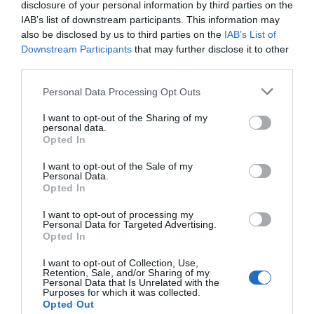
του βουλευτή.
disclosure of your personal information by third parties on the
IAB’s list of downstream participants. This information may
also be disclosed by us to third parties on the
IAB’s List of
Δυνάμει του ενιαίου καθεστώτος των
Downstream Participants
that may further disclose it to other
βουλευτών σε ισχύ από τον Ιούλιο του 2009,
third parties.
όλοι οι βουλευτές του ΕΚ λαμβάνουν τον ίδιο
Please note that this website/app uses one or more Google
Personal Data Processing Opt Outs
μισθό. Ορίζεται στο 38,5% του βασικού
services and may gather and store information including but
μισθού δικαστή του Δικαστηρίου της
not limited to your visit or usage behaviour. You may click to
I want to opt-out of the Sharing of my
personal data.
grant or deny consent to Google and its third-party tags to
Ευρωπαϊκής Ένωσης.
Opted In
use your data for below specified purposes in below Google
consent section.
I want to opt-out of the Sale of my
ΔΙΑΦΗΜΙΣΗ
Personal Data.
Opted In
I want to opt-out of processing my
Personal Data for Targeted Advertising.
Opted In
I want to opt-out of Collection, Use,
Retention, Sale, and/or Sharing of my
Personal Data that Is Unrelated with the
Purposes for which it was collected.
Opted Out