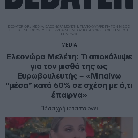
DEBATER.GR
/
MEDIA
/
ΕΛΕΟΝΏΡΑ ΜΕΛΈΤΗ: ΤΙ ΑΠΟΚΆΛΥΨΕ ΓΙΑ ΤΟΝ ΜΙΣΘΌ
ΤΗΣ ΩΣ ΕΥΡΩΒΟΥΛΕΥΤΉΣ – «ΜΠΑΊΝΩ “ΜΈΣΑ” ΚΑΤΆ 60% ΣΕ ΣΧΈΣΗ ΜΕ Ό,ΤΙ
ΈΠΑΙΡΝΑ»
MEDIA
Ελεονώρα Μελέτη: Τι αποκάλυψε
για τον μισθό της ως
Ευρωβουλευτής – «Μπαίνω
“μέσα” κατά 60% σε σχέση με ό,τι
έπαιρνα»
Πόσα χρήματα παίρνει