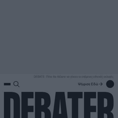
ΑΝΑΖΗΤΗΣΗ
DEBATE: Πότε θα θέλατε να γίνουν οι επόμενες εθνικές εκλογές;
Ψήφισε Εδώ