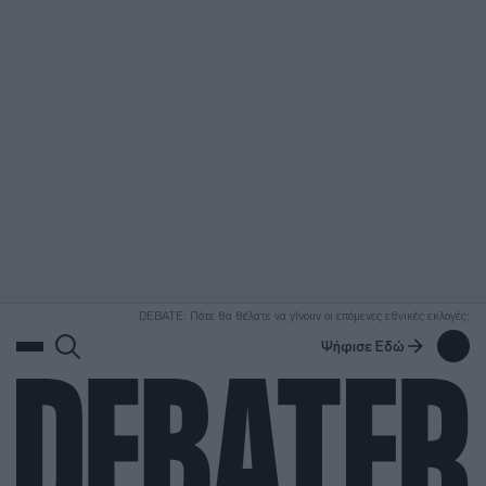
ΑΝΑΖΗΤΗΣΗ
DEBATE: Πότε θα θέλατε να γίνουν οι επόμενες εθνικές εκλογές;
Ψήφισε Εδώ