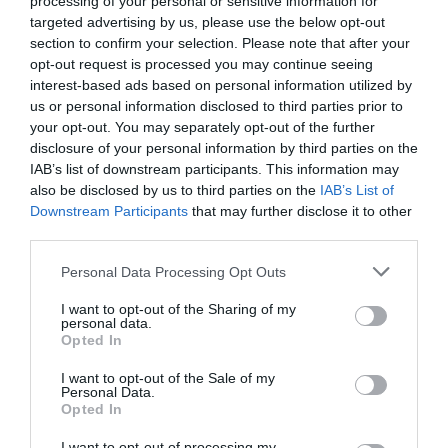
processing of your personal or sensitive information for
targeted advertising by us, please use the below opt-out
Ακολούθησε το debater.gr στο
Google News
section to confirm your selection. Please note that after your
και μάθετε πρώτοι όλες τις ειδήσεις
opt-out request is processed you may continue seeing
interest-based ads based on personal information utilized by
us or personal information disclosed to third parties prior to
Share
Tweet
your opt-out. You may separately opt-out of the further
disclosure of your personal information by third parties on the
TIKTOK
ΓΙΟΓΚΑ
ΓΥΜΝΑΣΤΙΚΗ
ΗΘΟΠΟΙΟΙ
IAB’s list of downstream participants. This information may
also be disclosed by us to third parties on the
IAB’s List of
ΣΜΑΡΑΓΔΑ ΚΑΡΥΔΗ
Downstream Participants
that may further disclose it to other
third parties.
ΔΙΑΦΗΜΙΣΗ
Please note that this website/app uses one or more Google
Personal Data Processing Opt Outs
services and may gather and store information including but
not limited to your visit or usage behaviour. You may click to
I want to opt-out of the Sharing of my
personal data.
grant or deny consent to Google and its third-party tags to
Opted In
use your data for below specified purposes in below Google
consent section.
I want to opt-out of the Sale of my
Personal Data.
Opted In
I want to opt-out of processing my