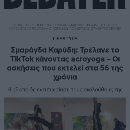
DEBATER.GR
/
LIFESTYLE
/
ΣΜΑΡΆΓΔΑ ΚΑΡΎΔΗ: ΤΡΈΛΑΝΕ ΤΟ TIKTOK
ΚΆΝΟΝΤΑΣ ACROYOGA – ΟΙ ΑΣΚΉΣΕΙΣ ΠΟΥ ΕΚΤΕΛΕΊ ΣΤΑ 56 ΤΗΣ ΧΡΌΝΙΑ
LIFESTYLE
Σμαράγδα Καρύδη: Τρέλανε το
TikTok κάνοντας acroyoga – Οι
ασκήσεις που εκτελεί στα 56 της
χρόνια
Η ηθοποιός εντυπωσίασε τους ακολούθους της