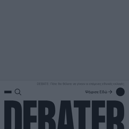
ΑΝΑΖΗΤΗΣΗ
DEBATE: Πότε θα θέλατε να γίνουν οι επόμενες εθνικές εκλογές;
Ψήφισε Εδώ