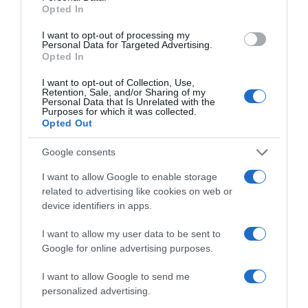
Opted In
I want to opt-out of processing my
Personal Data for Targeted Advertising.
Opted In
I want to opt-out of Collection, Use,
Retention, Sale, and/or Sharing of my
Personal Data that Is Unrelated with the
Purposes for which it was collected.
Opted Out
Google consents
LIFESTYLE
I want to allow Google to enable storage
Στη Μύκονο ο Τζάστιν Μπίμπερ – H casual
related to advertising like cookies on web or
εμφάνιση που “τρέλανε” τους θαυμαστές
device identifiers in apps.
του (vid)
I want to allow my user data to be sent to
Google for online advertising purposes.
Υπό άκρα μυστικότητα έφτασε ο σταρ της ποπ
25.06.2021 - 13:56
I want to allow Google to send me
personalized advertising.