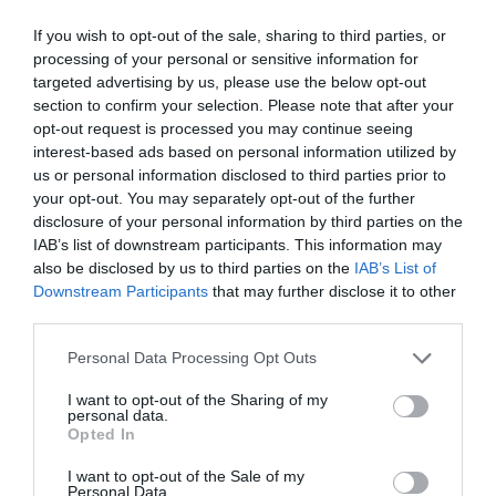
If you wish to opt-out of the sale, sharing to third parties, or
processing of your personal or sensitive information for
targeted advertising by us, please use the below opt-out
section to confirm your selection. Please note that after your
opt-out request is processed you may continue seeing
interest-based ads based on personal information utilized by
us or personal information disclosed to third parties prior to
your opt-out. You may separately opt-out of the further
disclosure of your personal information by third parties on the
IAB’s list of downstream participants. This information may
LIFESTYLE
also be disclosed by us to third parties on the
IAB’s List of
Αποκτήστε αστραφτερό χαμόγελο με αυτά
Downstream Participants
that may further disclose it to other
τα απλά tips!
third parties.
Πολύ απλά κόλπα για να πετύχετε αυτό που θέλετε!
Please note that this website/app uses one or more Google
Personal Data Processing Opt Outs
services and may gather and store information including but
25.06.2021 - 15:35
not limited to your visit or usage behaviour. You may click to
I want to opt-out of the Sharing of my
personal data.
grant or deny consent to Google and its third-party tags to
Opted In
use your data for below specified purposes in below Google
consent section.
I want to opt-out of the Sale of my
Personal Data.