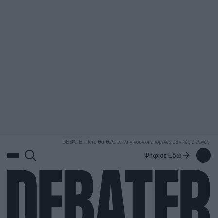
ΑΝΑΖΗΤΗΣΗ
DEBATE: Πότε θα θέλατε να γίνουν οι επόμενες εθνικές εκλογές;
Ψήφισε Εδώ