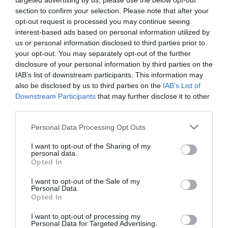
targeted advertising by us, please use the below opt-out
section to confirm your selection. Please note that after your
opt-out request is processed you may continue seeing
interest-based ads based on personal information utilized by
us or personal information disclosed to third parties prior to
your opt-out. You may separately opt-out of the further
disclosure of your personal information by third parties on the
IAB’s list of downstream participants. This information may
also be disclosed by us to third parties on the
IAB’s List of
Downstream Participants
that may further disclose it to other
third parties.
Please note that this website/app uses one or more Google
Personal Data Processing Opt Outs
ΠΟΛΙΤΙΚΗ
services and may gather and store information including but
Τάκης Θεοδωρικάκος: “Στρατηγική η
not limited to your visit or usage behaviour. You may click to
I want to opt-out of the Sharing of my
personal data.
επένδυση στη ναυπηγική βιομηχανία, τμήμα
grant or deny consent to Google and its third-party tags to
Opted In
του νέου παραγωγικού μοντέλου”
use your data for below specified purposes in below Google
consent section.
I want to opt-out of the Sale of my
"Όλο και περισσότερες δυνατότητες ασφαλούς
Personal Data.
Opted In
εργασίας για νέα παιδιά"
I want to opt-out of processing my
30.10.2024 - 11:36
Personal Data for Targeted Advertising.