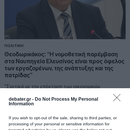
ΠΟΛΙΤΙΚΗ
Θεοδωρικάκος: “Η νομοθετική παρέμβαση
στα Ναυπηγεία Ελευσίνας είναι προς όφελος
των εργαζομένων, της ανάπτυξης και της
πατρίδας”
"Σχετικά με την επέκταση των οικονομικών
δραστηριοτήτων της ΟΝΕΧ"
debater.gr -
Do Not Process My Personal
21.11.2025 - 14:32
Information
If you wish to opt-out of the sale, sharing to third parties, or
processing of your personal or sensitive information for