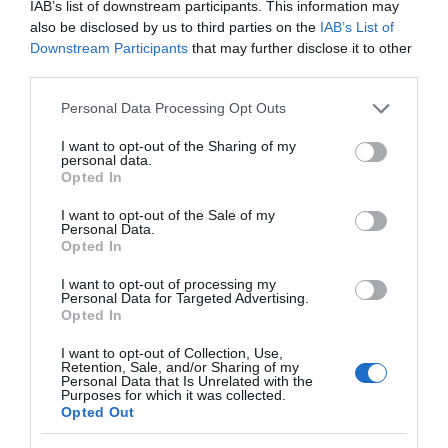
IAB’s list of downstream participants. This information may
also be disclosed by us to third parties on the
IAB’s List of
Downstream Participants
that may further disclose it to other
third parties.
ΕΛΛΑΔΑ
Please note that this website/app uses one or more Google
Personal Data Processing Opt Outs
services and may gather and store information including but
not limited to your visit or usage behaviour. You may click to
I want to opt-out of the Sharing of my
personal data.
grant or deny consent to Google and its third-party tags to
Opted In
use your data for below specified purposes in below Google
consent section.
I want to opt-out of the Sale of my
Personal Data.
Opted In
I want to opt-out of processing my
Personal Data for Targeted Advertising.
Opted In
I want to opt-out of Collection, Use,
Retention, Sale, and/or Sharing of my
Personal Data that Is Unrelated with the
Purposes for which it was collected.
Opted Out