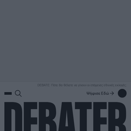
ΑΝΑΖΗΤΗΣΗ
DEBATE: Πότε θα θέλατε να γίνουν οι επόμενες εθνικές εκλογές;
Ψήφισε Εδώ