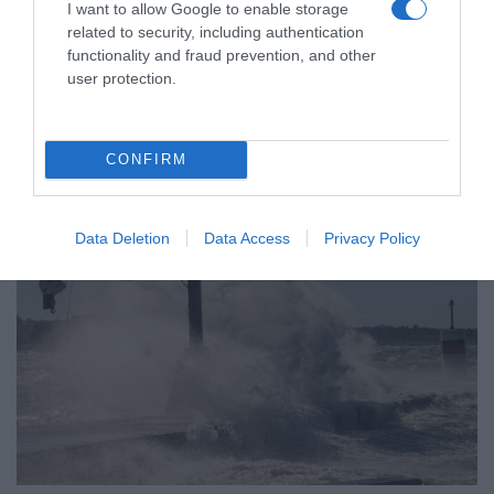
I want to allow Google to enable storage
ΕΛΛΑΔΑ
related to security, including authentication
Γεμάτα πλοία και ΚΤΕΛ ενόψει
functionality and fraud prevention, and other
Δεκαπενταύγουστου – Κορυφώνεται
user protection.
η έξοδος του Αυγούστου
Αυξημένη η κίνηση στα λιμάνια
CONFIRM
Data Deletion
Data Access
Privacy Policy