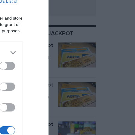
B’s List of
er and store
to grant or
ed purposes
ΣΧΕΤΙΚΑ ΜΕ:EUROJACKPOT
Κλήρωση Eurojackpot
17/07: Αυτοί είναι οι
τυχεροί αριθμοί που
κερδίζουν 50
εκατομμύρια ευρώ
Κλήρωση Eurojackpot
14/07: Αυτοί είναι οι
τυχεροί αριθμοί που
κερδίζουν 40
εκατομμύρια ευρώ
Κλήρωση Eurojackpot
10/7: Αυτοί είναι οι