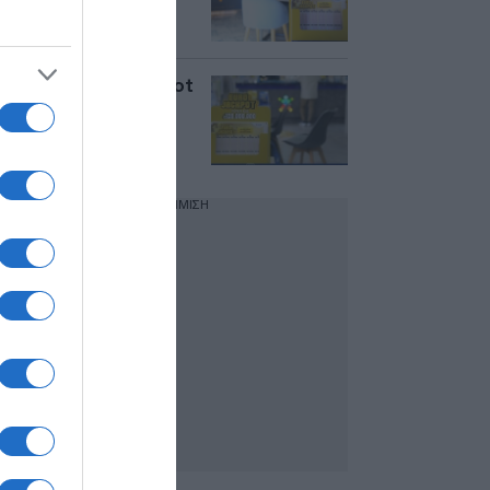
τυχεροί αριθμοί
Κλήρωση Eurojackpot
7/7: Αυτοί είναι οι
τυχεροί αριθμοί
ΔΙΑΦΗΜΙΣΗ