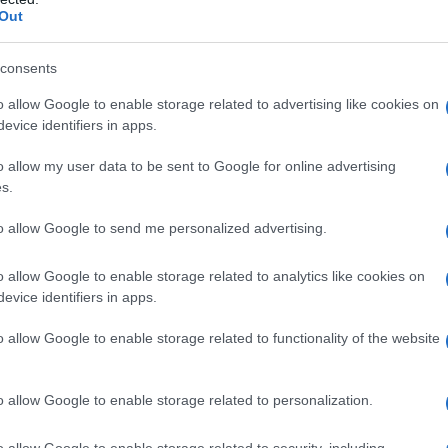
Out
τέχουν υπάρχουν συνολικά 12 κατηγορίες
ερώθηκε για πρώτη φορά και μια 13η
consents
λέπουν σωστά δύο αριθμούς.
o allow Google to enable storage related to advertising like cookies on
evice identifiers in apps.
o allow my user data to be sent to Google for online advertising
s.
to allow Google to send me personalized advertising.
o allow Google to enable storage related to analytics like cookies on
evice identifiers in apps.
o allow Google to enable storage related to functionality of the website
o allow Google to enable storage related to personalization.
αργυρώσω το δελτίο
o allow Google to enable storage related to security, including