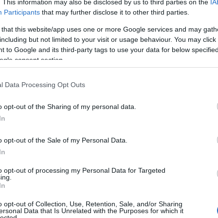
. This information may also be disclosed by us to third parties on the
IA
Participants
that may further disclose it to other third parties.
 that this website/app uses one or more Google services and may gath
including but not limited to your visit or usage behaviour. You may click 
 to Google and its third-party tags to use your data for below specifi
ogle consent section.
l Data Processing Opt Outs
o opt-out of the Sharing of my personal data.
:15 [ώρα Ελλάδος], στο Ελσίνκι, και τα
In
μα στο κανάλι του Εurojackpot στο
o opt-out of the Sale of my Personal Data.
In
ρος συνολικά 19 χώρες
to opt-out of processing my Personal Data for Targeted
ing.
 Ελλάδας, μοιράζει κέρδη που ξεκινούν
In
α φτάσουν έως και τα 120 εκατ. ευρώ,
o opt-out of Collection, Use, Retention, Sale, and/or Sharing
ersonal Data that Is Unrelated with the Purposes for which it
lected.