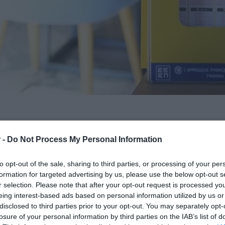
ιήθηκε το βράδυ της Παρασκευής
 -
Do Not Process My Personal Information
ριθμούς.
to opt-out of the sale, sharing to third parties, or processing of your per
 κληρωτίδα της αποψινής κλήρωσης 233
formation for targeted advertising by us, please use the below opt-out s
21, 42 , 49 και 5, 6.
r selection. Please note that after your opt-out request is processed y
eing interest-based ads based on personal information utilized by us or
disclosed to third parties prior to your opt-out. You may separately opt-
ΙΑΦΗΜΙΣΗ
losure of your personal information by third parties on the IAB’s list of