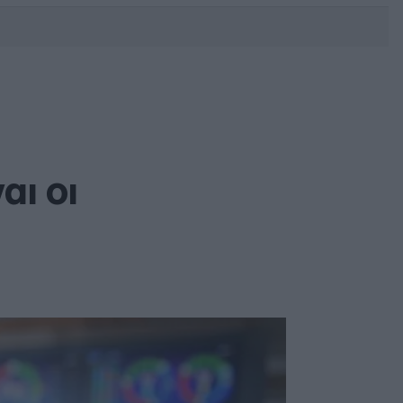
DEBATE: Πότε θα θέλατε να
γίνουν οι επόμενες εθνικές
εκλογές;
αι οι