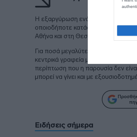
authenti
Η εξαργύρωση ενός δελτίου με κέρδ
οποιοδήποτε κατάστημα Allwyn αλλά
Αθήνα και στη Θεσσαλονίκη.
Για ποσά μεγαλύτερα από 100.000€ 
κεντρικά γραφεία μας στην Αθήνα γ
περίπτωση που η παρουσία δεν είνα
μπορεί να γίνει και με εξουσιοδοτημ
Προσθήκ
πηγ
Ειδήσεις σήμερα