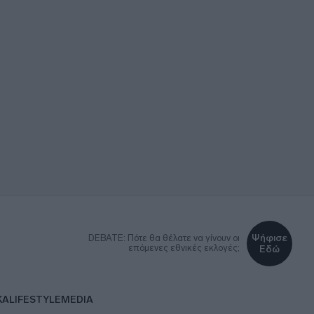
Ψήφισε
DEBATE: Πότε θα θέλατε να γίνουν οι
επόμενες εθνικές εκλογές;
Εδώ
ΚΑ
LIFESTYLE
MEDIA