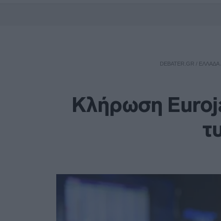
DEBATER.GR
/
ΕΛΛΑΔΑ
Κλήρωση Euroja
τ