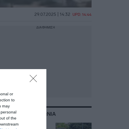
29.07.2025 | 14:32
UPD: 14:44
ΔΙΑΦΗΜΙΣΗ
sonal or
ection to
ou may
 personal
ΣΧΕΤΙΚΑ ΜΕ:ΛΑΚΩΝΙΑ
out of the
 downstream
Μυστράς: Με