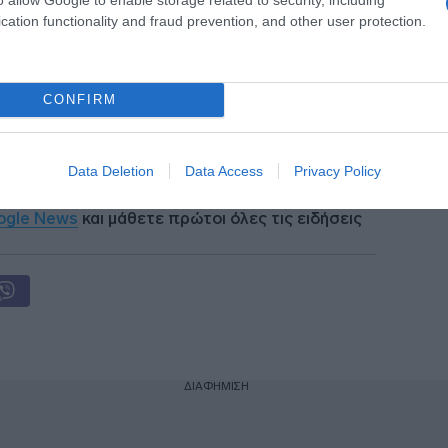
cation functionality and fraud prevention, and other user protection.
ν e-ΕΦΚΑ και τη ΔΥΠΑ έως τις 14
CONFIRM
ομή για αξιοποίηση δεδομένων υγείας
Data Deletion
Data Access
Privacy Policy
ogle News
και μάθετε πρώτοι όλες τις ειδήσεις
ΔΙΑΦΗΜΙΣΗ