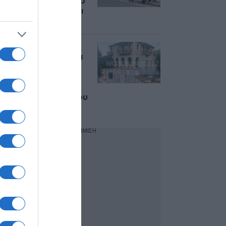
πλησιάσεις τον χώρο
του” λένε οι κάτοικοι
για τον 55χρονο
Μυστράς: Ο
55χρονος είχε ζώσει
με κάμερες και
αλυσίδες το
ξενοδοχείο όπου
έκρυβε το πτώμα του
πατέρα του
ΔΙΑΦΗΜΙΣΗ