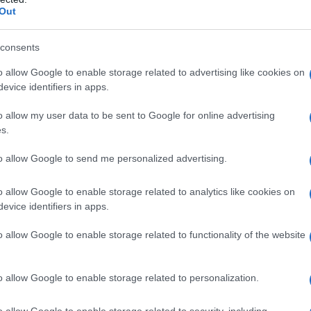
Out
consents
o allow Google to enable storage related to advertising like cookies on
evice identifiers in apps.
o allow my user data to be sent to Google for online advertising
s.
to allow Google to send me personalized advertising.
η ως προτεινόμενη
ή στην Google
o allow Google to enable storage related to analytics like cookies on
evice identifiers in apps.
o allow Google to enable storage related to functionality of the website
ιλία στην πρώτη γραμμή ενός
o allow Google to enable storage related to personalization.
ύ βρίσκεται η Ελλάδα στη μεγάλη
o allow Google to enable storage related to security, including