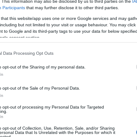
. This information may also be disclosed by us to third parties on the
IA
Participants
that may further disclose it to other third parties.
 that this website/app uses one or more Google services and may gath
including but not limited to your visit or usage behaviour. You may click 
 to Google and its third-party tags to use your data for below specifi
τες, 13 οχήματα, 6 αεροσκάφη και ένα
ogle consent section.
μηχανήματα ΟΤΑ.
l Data Processing Opt Outs
o opt-out of the Sharing of my personal data.
In
o opt-out of the Sale of my Personal Data.
In
to opt-out of processing my Personal Data for Targeted
ing.
In
o opt-out of Collection, Use, Retention, Sale, and/or Sharing
ersonal Data that Is Unrelated with the Purposes for which it
lected.