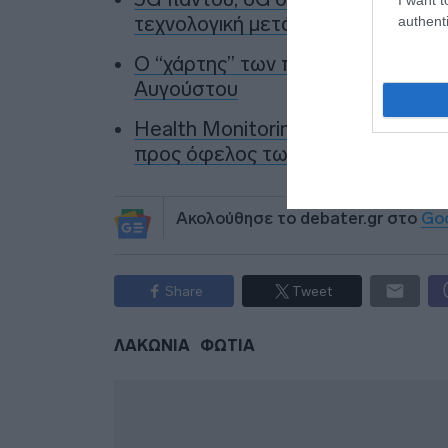
τεχνολογική μετάβαση
authenti
Ο “χάρτης” των πληρωμών από το
Αυγούστου
Health Monitoring: Η εθνική υποδ
προς όφελος των πολιτών
Ακολούθησε το debater.gr στο
Go
Share
Tweet
ΛΑΚΩΝΙΑ
ΦΩΤΙΑ