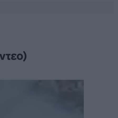
DEBATE: Πότε θα θέλατε να
γίνουν οι επόμενες εθνικές
εκλογές;
ντεο)