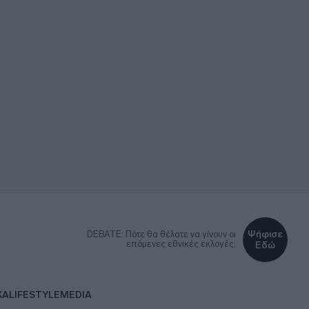
Ψήφισε
DEBATE: Πότε θα θέλατε να γίνουν οι
επόμενες εθνικές εκλογές;
Εδώ
ΚΑ
LIFESTYLE
MEDIA