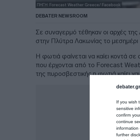
ΠΗΓΗ: Forecast Weather Greece/ Facebook
DEBATER NEWSROOM
Σε συναγερμό τέθηκαν οι αρχές τη
στην Πλύτρα Λακωνίας το μεσημέρι τ
Η φωτιά φαίνεται να καίει κοντά σε
που έρχονται από το Forecast Wea
της πυροσβεστικής η φωτιά καίει χ
debater.gr
Δ
If you wish 
sensitive in
confirm you
continue se
information 
further disc