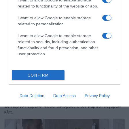
I want to allow Google to enable storage
related to functionality of the website or app.
I want to allow Google to enable storage
related to personalization.
I want to allow Google to enable storage
related to security, including authentication
functionality and fraud prevention, and other
user protection.
ΕΛΛΑΔΑ
CONFIRM
Με ταχείς ρυθμούς οι διαδικασίες
αποκατάστασης μετά την πυρκαγιά
στη Δυτική Αττική
Data Deletion
Data Access
Privacy Policy
Σε Πόρτο Γερμενό, Ψάθα, οικισμούς στον κάμπο Μεγάρων
κλπ.