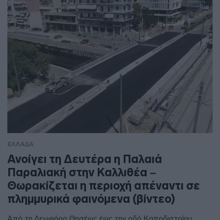
ΕΛΛΑΔΑ
Ανοίγει τη Δευτέρα η Παλαιά
Παραλιακή στην Καλλιθέα –
Θωρακίζεται η περιοχή απέναντι σε
πλημμυρικά φαινόμενα (βίντεο)
Από τη Λεωφόρο Θησέως έως την οδό Καποδιστρίου