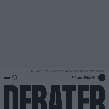
ΑΝΑΖΗΤΗΣΗ
DEBATE: Πότε θα θέλατε να γίνουν οι επόμενες εθνικές εκλογές;
Ψήφισε Εδώ