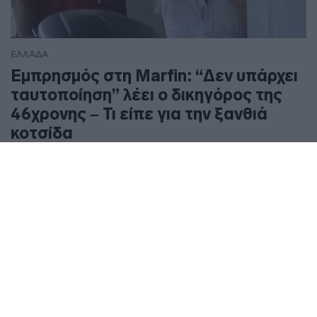
ΕΛΛΑΔΑ
Εμπρησμός στη Marfin: “Δεν υπάρχει
ταυτοποίηση” λέει ο δικηγόρος της
46χρονης – Τι είπε για την ξανθιά
κοτσίδα
Η 46χρονη έλαβε προθεσμία για να απολογηθεί την Τρίτη