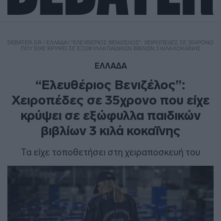
DEBATER.GR
/
ΕΛΛΑΔΑ
/
“ΕΛΕΥΘΈΡΙΟΣ ΒΕΝΙΖΈΛΟΣ”: ΧΕΙΡΟΠΈΔΕΣ ΣΕ 35ΧΡΟΝΟ
ΠΟΥ ΕΊΧΕ ΚΡΎΨΕΙ ΣΕ ΕΞΏΦΥΛΛΑ ΠΑΙΔΙΚΏΝ ΒΙΒΛΊΩΝ 3 ΚΙΛΆ ΚΟΚΑΪ́ΝΗΣ
ΕΛΛΑΔΑ
“Ελευθέριος Βενιζέλος”:
Χειροπέδες σε 35χρονο που είχε
κρύψει σε εξώφυλλα παιδικών
βιβλίων 3 κιλά κοκαΐνης
Τα είχε τοποθετήσει στη χειραποσκευή του