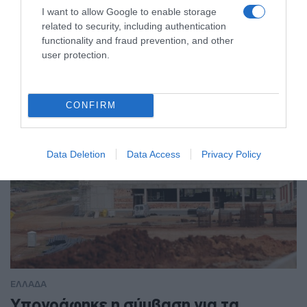
I want to allow Google to enable storage
Θωρακίζεται η περιοχή απέναντι σε
related to security, including authentication
πλημμυρικά φαινόμενα (βίντεο)
functionality and fraud prevention, and other
user protection.
Από τη Λεωφόρο Θησέως έως την οδό Καποδιστρίου
CONFIRM
Data Deletion
Data Access
Privacy Policy
ΕΛΛΑΔΑ
Υπογράφηκε η σύμβαση για τα