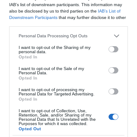
IAB’s list of downstream participants. This information may
also be disclosed by us to third parties on the
IAB’s List of
Downstream Participants
that may further disclose it to other
third parties.
Please note that this website/app uses one or more Google
Personal Data Processing Opt Outs
services and may gather and store information including but
not limited to your visit or usage behaviour. You may click to
I want to opt-out of the Sharing of my
personal data.
grant or deny consent to Google and its third-party tags to
Opted In
use your data for below specified purposes in below Google
consent section.
I want to opt-out of the Sale of my
Personal Data.
Opted In
I want to opt-out of processing my
Personal Data for Targeted Advertising.
Opted In
ΕΛΛΑΔΑ
I want to opt-out of Collection, Use,
Retention, Sale, and/or Sharing of my
Εμπρησμός στη Marfin: “Δεν υπάρχει
Personal Data that Is Unrelated with the
Purposes for which it was collected.
ταυτοποίηση” λέει ο δικηγόρος της
Opted Out
46χρονης – Τι είπε για την ξανθιά