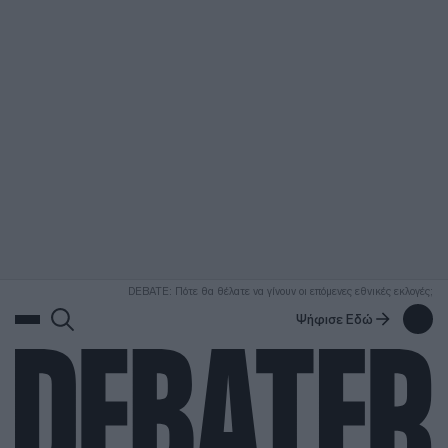
ΑΝΑΖΗΤΗΣΗ
DEBATE: Πότε θα θέλατε να γίνουν οι επόμενες εθνικές εκλογές;
Ψήφισε Εδώ