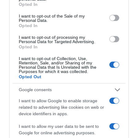
grant or deny consent to Google and its third-party tags to
Παλαιό Φάληρο: Συνελήφθη 49χρονος
Opted In
use your data for below specified purposes in below Google
ως μέλος της εγκληματικής
consent section.
I want to opt-out of the Sale of my
Personal Data.
οργάνωσης του “Έντικ” –
Opted In
Κατηγορείται για εκβιασμούς και
I want to opt-out of processing my
ξυλοδαρμούς επιχειρηματιών
Personal Data for Targeted Advertising.
Opted In
Ο άνδρας είχε διαφύγει στο εξωτερικό κι επέστρεψε στην
Ελλάδα
I want to opt-out of Collection, Use,
Retention, Sale, and/or Sharing of my
Personal Data that Is Unrelated with the
Purposes for which it was collected.
Opted Out
Google consents
I want to allow Google to enable storage
related to advertising like cookies on web or
device identifiers in apps.
I want to allow my user data to be sent to
Google for online advertising purposes.