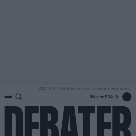
ΑΝΑΖΗΤΗΣΗ
DEBATE: Πότε θα θέλατε να γίνουν οι επόμενες εθνικές εκλογές;
Ψήφισε Εδώ