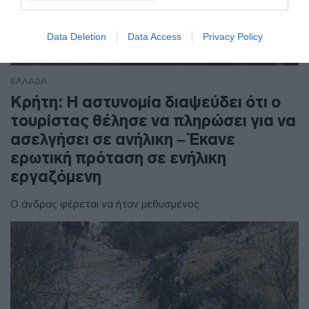
Data Deletion
Data Access
Privacy Policy
ΕΛΛΑΔΑ
Κρήτη: Η αστυνομία διαψεύδει ότι ο
τουρίστας θέλησε να πληρώσει για να
ασελγήσει σε ανήλικη – Έκανε
ερωτική πρόταση σε ενήλικη
εργαζόμενη
Ο άνδρας φέρεται να ήταν μεθυσμένος