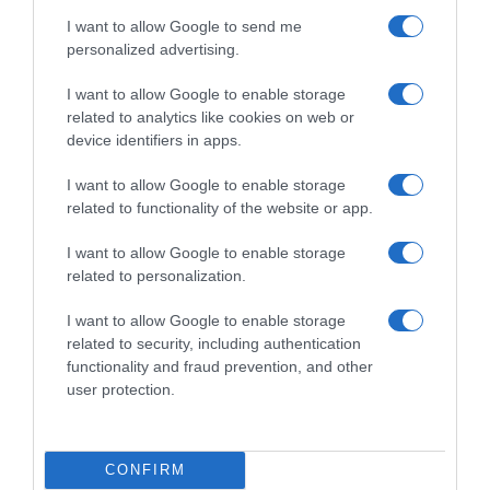
I want to allow Google to send me
personalized advertising.
ΕΛΛΑΔΑ
I want to allow Google to enable storage
Καταγγελία για ξυλοδαρμό
related to analytics like cookies on web or
ειδικευόμενης γιατρού στον Ερυθρό
device identifiers in apps.
Σταυρό από γυναίκα ασθενή –
I want to allow Google to enable storage
“Άρχισε να τη σπρώχνει, να τη βρίζει
related to functionality of the website or app.
και να τη χτυπάει”
I want to allow Google to enable storage
Η δράστιδα ήταν πιθανώς υπό την επήρεια αλκοόλ
related to personalization.
I want to allow Google to enable storage
related to security, including authentication
functionality and fraud prevention, and other
user protection.
CONFIRM