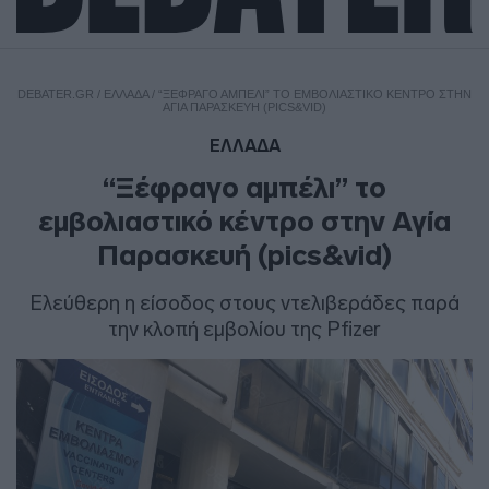
DEBATER.GR
/
ΕΛΛΑΔΑ
/
“ΞΈΦΡΑΓΟ ΑΜΠΈΛΙ” ΤΟ ΕΜΒΟΛΙΑΣΤΙΚΌ ΚΈΝΤΡΟ ΣΤΗΝ
ΑΓΊΑ ΠΑΡΑΣΚΕΥΉ (PICS&VID)
ΕΛΛΑΔΑ
“Ξέφραγο αμπέλι” το
εμβολιαστικό κέντρο στην Αγία
Παρασκευή (pics&vid)
Ελεύθερη η είσοδος στους ντελιβεράδες παρά
την κλοπή εμβολίου της Pfizer