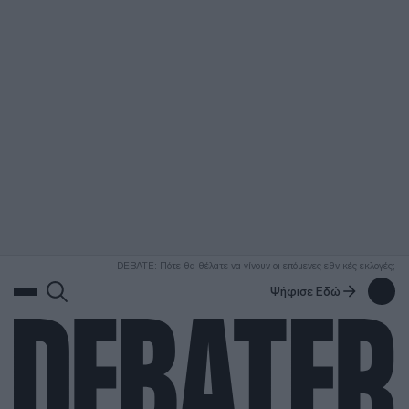
ΑΝΑΖΗΤΗΣΗ
DEBATE: Πότε θα θέλατε να γίνουν οι επόμενες εθνικές εκλογές;
Ψήφισε Εδώ