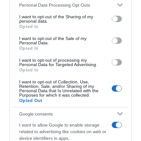
Please note that this website/app uses one or more Google
Personal Data Processing Opt Outs
services and may gather and store information including but
Εν τω μεταξύ, όπως μεταδίδει η Hurriyet, αν
not limited to your visit or usage behaviour. You may click to
I want to opt-out of the Sharing of my
το Falcon 50 συνέχιζε την πορεία του για
personal data.
grant or deny consent to Google and its third-party tags to
Opted In
μόλις 30 δευτερόλεπτα, θα είχε συντριβεί
use your data for below specified purposes in below Google
consent section.
στο κέντρο ενός χωριού και ενδεχομένως η
I want to opt-out of the Sale of my
Personal Data.
τραγωδία να ήταν ακόμη μεγαλύτερη.
Opted In
«Ακούστηκε μια απίστευτη έκρηξη, νομίσαμε
I want to opt-out of processing my
ότι ήταν σεισμός. Ο ουρανός φωτίστηκε»
Personal Data for Targeted Advertising.
Opted In
είπαν κάτοικοι του χωριού.
I want to opt-out of Collection, Use,
Retention, Sale, and/or Sharing of my
Μάλιστα, ο υπουργός Εσωτερικών της
Personal Data that Is Unrelated with the
Purposes for which it was collected.
Τουρκίας, Αλί Γερλικάγια, δήλωσε στους
Opted Out
δημοσιογράφους στον τόπο της συντριβής
Google consents
ότι τα συντρίμμια ήταν διασκορπισμένα σε μια
έκταση τριών τετραγωνικών χιλιομέτρων.
I want to allow Google to enable storage
related to advertising like cookies on web or
device identifiers in apps.