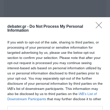
debater.gr -
Do Not Process My Personal
Information
Στις
20:38
, οι ελεγκτές εναέριας
If you wish to opt-out of the sale, sharing to third parties, or
κυκλοφορίας ανέφεραν ότι το αεροσκάφος
processing of your personal or sensitive information for
είχε εξαφανιστεί εντελώς από τα ραντάρ.
targeted advertising by us, please use the below opt-out
section to confirm your selection. Please note that after your
opt-out request is processed you may continue seeing
Έγιναν πολλαπλές προσπάθειες σε
interest-based ads based on personal information utilized by
διαφορετικές συχνότητες για περίπου πέντε
us or personal information disclosed to third parties prior to
λεπτά, αλλά δεν ελήφθη καμία απάντηση.
your opt-out. You may separately opt-out of the further
disclosure of your personal information by third parties on the
IAB’s list of downstream participants. This information may
also be disclosed by us to third parties on the
IAB’s List of
Τουρκία: Ένα χωριό γλίτωσε για 30
Downstream Participants
that may further disclose it to other
δευτερόλεπτα
third parties.