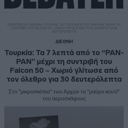
DEBATER.GR
/
ΔΙΕΘΝΗ
/
ΤΟΥΡΚΊΑ: ΤΑ 7 ΛΕΠΤΆ ΑΠΌ ΤΟ “PAN-PAN” ΜΈΧΡΙ ΤΗ
ΣΥΝΤΡΙΒΉ ΤΟΥ FALCON 50 – ΧΩΡΙΌ ΓΛΊΤΩΣΕ ΑΠΌ ΤΟΝ ΌΛΕΘΡΟ ΓΙΑ 30
ΔΕΥΤΕΡΌΛΕΠΤΑ
ΔΙΕΘΝΗ
Τουρκία: Τα 7 λεπτά από το “PAN-
PAN” μέχρι τη συντριβή του
Falcon 50 – Χωριό γλίτωσε από
τον όλεθρο για 30 δευτερόλεπτα
Στο "μικροσκόπιο" των Αρχών το "μαύρο κουτί"
του αεροσκάφους