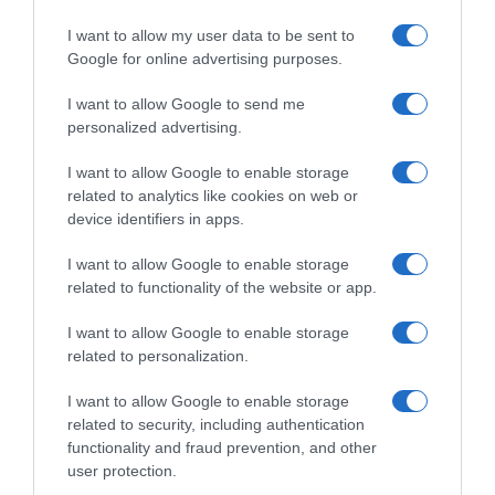
Προσθήκη ως προτεινόμενη
πηγή στην Google
I want to allow my user data to be sent to
Google for online advertising purposes.
I want to allow Google to send me
Ειδήσεις σήμερα
personalized advertising.
Δείτε τις προσπάθειες χελώνας να
I want to allow Google to enable storage
related to analytics like cookies on web or
γεννήσει σε παραλία της Ρόδου – Η
device identifiers in apps.
προειδοποίηση των κατοίκων (βίντεο)
I want to allow Google to enable storage
Τροχαίο στον Κηφισό – Καθυστερήσεις
related to functionality of the website or app.
στο ρεύμα προς Πειραιά
I want to allow Google to enable storage
Μητσοτάκης: “Η ενίσχυση της
related to personalization.
παραγωγικής βάσης στρατηγική
προτεραιότητα για μία πιο ανταγωνιστική,
I want to allow Google to enable storage
εξωστρεφή και ανθεκτική ελληνική
related to security, including authentication
functionality and fraud prevention, and other
οικονομία”
user protection.