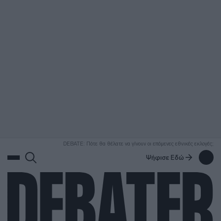
ΑΝΑΖΗΤΗΣΗ
DEBATE: Πότε θα θέλατε να γίνουν οι επόμενες εθνικές εκλογές;
Ψήφισε Εδώ