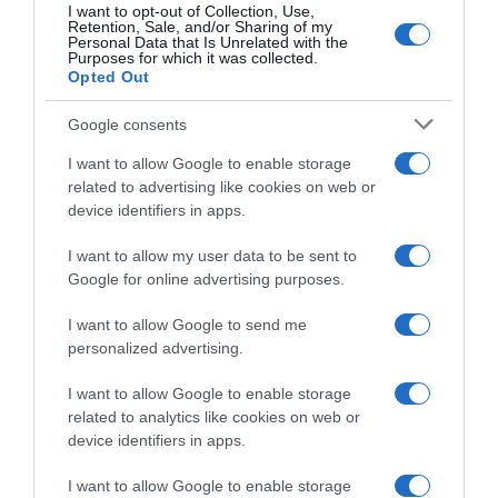
I want to opt-out of Collection, Use,
Retention, Sale, and/or Sharing of my
Personal Data that Is Unrelated with the
Purposes for which it was collected.
Opted Out
Google consents
I want to allow Google to enable storage
related to advertising like cookies on web or
device identifiers in apps.
ΔΙΕΘΝΗ
Αυστρία: Νέο ρεκόρ υψηλής
I want to allow my user data to be sent to
Google for online advertising purposes.
θερμοκρασίας, με 41,2 βαθμούς
Κελσίου
I want to allow Google to send me
personalized advertising.
Η χώρα βίωσε ήδη έναν Ιούλιο εξαιρετικά ζεστό και ξηρό
I want to allow Google to enable storage
related to analytics like cookies on web or
device identifiers in apps.
I want to allow Google to enable storage