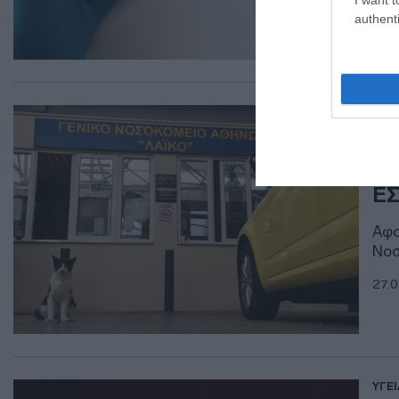
authenti
ΥΓΕΙ
Δι
απ
Ε
Αφο
Νοσ
27.0
ΥΓΕΙ