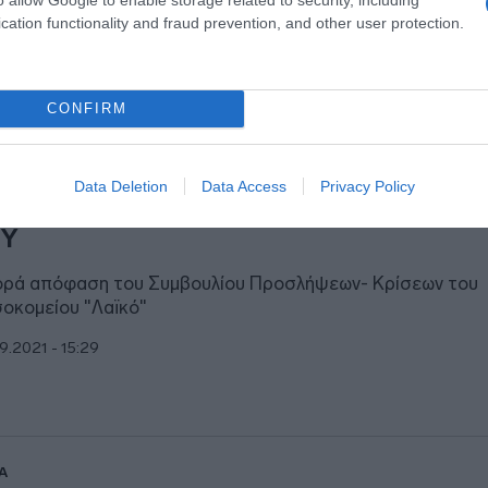
cation functionality and fraud prevention, and other user protection.
CONFIRM
Α
ευκρινίσεις από το υπουργείο Υγείας γι
Data Deletion
Data Access
Privacy Policy
οκλεισμό γυναίκας-γιατρού από θέση 
ΣΥ
ρά απόφαση του Συμβουλίου Προσλήψεων- Κρίσεων του
οκομείου "Λαϊκό"
9.2021 - 15:29
Α