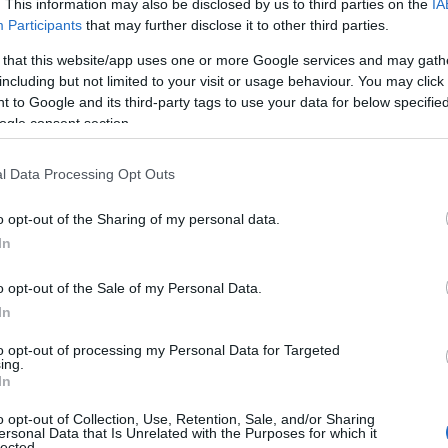
. This information may also be disclosed by us to third parties on the
IA
Participants
that may further disclose it to other third parties.
 that this website/app uses one or more Google services and may gath
including but not limited to your visit or usage behaviour. You may click 
Α
 to Google and its third-party tags to use your data for below specifi
ogle consent section.
Pfizer ξεκινά κλινική δοκιμή για προληπ
ήση του χαπιού της κατά του κορονοϊο
l Data Processing Opt Outs
ανακοίνωσε η Pfizer
o opt-out of the Sharing of my personal data.
9.2021 - 23:34
In
o opt-out of the Sale of my Personal Data.
In
to opt-out of processing my Personal Data for Targeted
ing.
In
Α
o opt-out of Collection, Use, Retention, Sale, and/or Sharing
 mrRNA εμβόλια η τρίτη δόση – Ξεκινάε
ersonal Data that Is Unrelated with the Purposes for which it
lected.