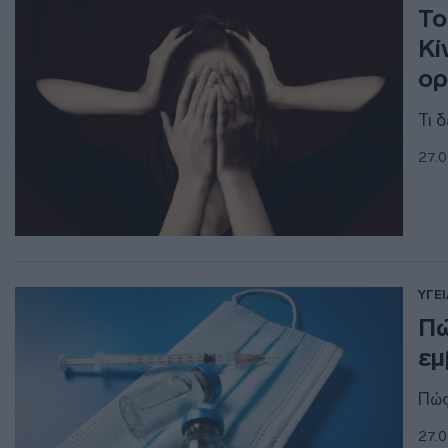
Το
Κί
ορ
Τι 
27.0
ΥΓΕΙ
Πώ
εμ
Πώς
27.0