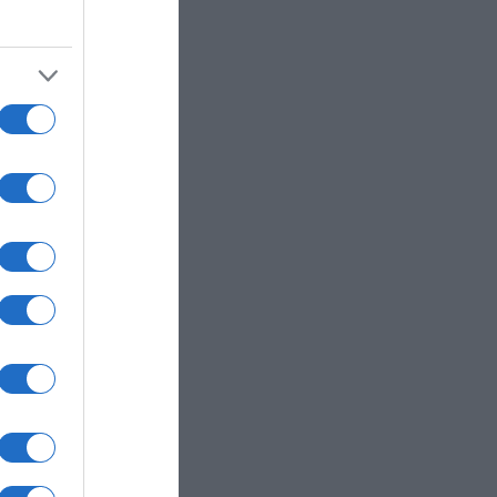
ολίου
ραπεία