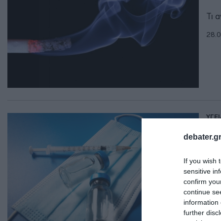
Τι 
28.0
ΥΓΕΙ
Η 
debater.gr
κο
If you wish 
Μεί
sensitive in
confirm you
28.0
continue se
information 
further disc