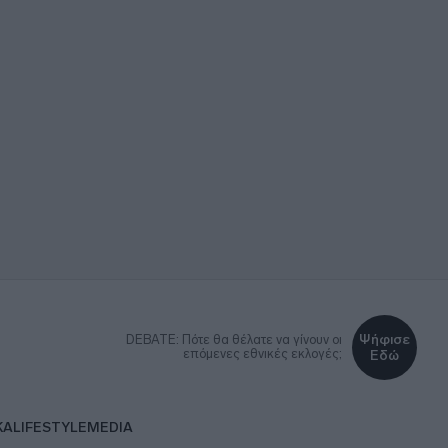
Ψήφισε
DEBATE: Πότε θα θέλατε να γίνουν οι
επόμενες εθνικές εκλογές;
Εδώ
ΚΑ
LIFESTYLE
MEDIA