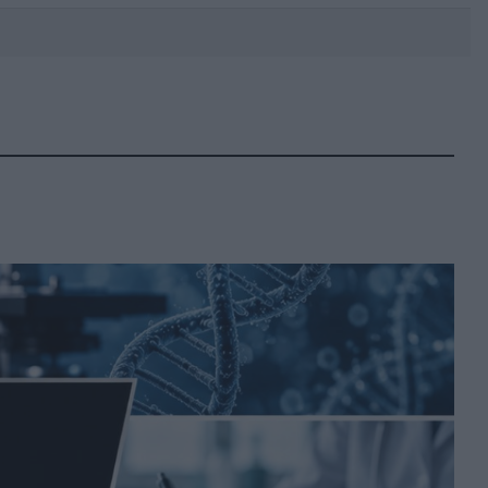
DEBATE: Πότε θα θέλατε να
γίνουν οι επόμενες εθνικές
εκλογές;