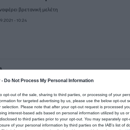
αναφέρει βρετανική μελέτη
9.2021 - 10:24
Α
ελληνική πρόταση για την αντιμετώπισ
 -
Do Not Process My Personal Information
ρονοϊού – Τι είναι το φάρμακο Anakinr
to opt-out of the sale, sharing to third parties, or processing of your per
ωσε τον κίνδυνο εξέλιξης της νόσου κατά 64%
formation for targeted advertising by us, please use the below opt-out s
r selection. Please note that after your opt-out request is processed y
9.2021 - 08:35
eing interest-based ads based on personal information utilized by us or
disclosed to third parties prior to your opt-out. You may separately opt-
losure of your personal information by third parties on the IAB’s list of