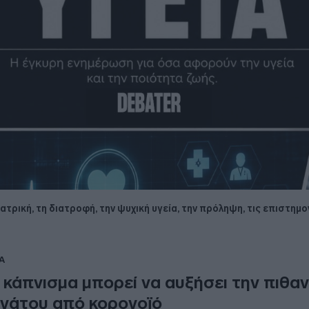
ατρική, τη διατροφή, την ψυχική υγεία, την πρόληψη, τις επιστημο
Α
 κάπνισμα μπορεί να αυξήσει την πιθα
νάτου από κορονοϊό