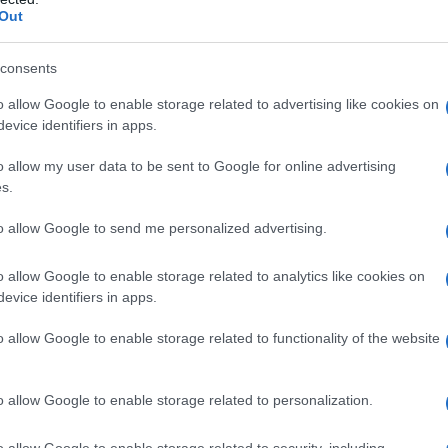
συνταγογράφηση του αντιγριπικού εμβ
Out
αναφέρθηκε για τυχόν παρενέργειες από την τρίτη δόση
consents
9.2021 - 19:46
o allow Google to enable storage related to advertising like cookies on
evice identifiers in apps.
o allow my user data to be sent to Google for online advertising
s.
to allow Google to send me personalized advertising.
Α
o allow Google to enable storage related to analytics like cookies on
γάλη ελληνική ανακάλυψη – Ειδική θε
evice identifiers in apps.
α την αντιμετώπιση του κορονοϊού
o allow Google to enable storage related to functionality of the website
πλασιάζεται η πιθανότητα ίασης
o allow Google to enable storage related to personalization.
9.2021 - 18:29
o allow Google to enable storage related to security, including