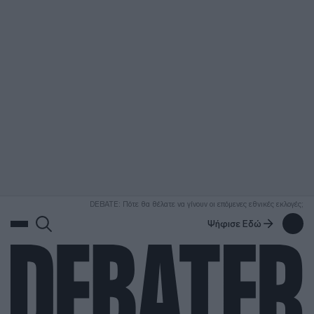
ΑΝΑΖΗΤΗΣΗ
DEBATE: Πότε θα θέλατε να γίνουν οι επόμενες εθνικές εκλογές;
Ψήφισε Εδώ