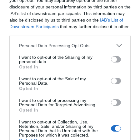
your opt-out. You may separately opt-out of the further
disclosure of your personal information by third parties on the
IAB’s list of downstream participants. This information may
also be disclosed by us to third parties on the
IAB’s List of
Downstream Participants
that may further disclose it to other
third parties.
LIFESTYLE
Please note that this website/app uses one or more Google
Βιν Ντίζελ: Αθωώθηκε για τις κατηγορίες
Personal Data Processing Opt Outs
services and may gather and store information including but
σεξουαλικής επίθεσης από την πρώην βοηθό
not limited to your visit or usage behaviour. You may click to
I want to opt-out of the Sharing of my
του
personal data.
grant or deny consent to Google and its third-party tags to
Opted In
use your data for below specified purposes in below Google
O Χολιγουντιανός αστέρας απαλλάχθηκε από τη
consent section.
I want to opt-out of the Sale of my
σοβαρή νομική υπόθεση
Personal Data.
Opted In
20.11.2025 - 16:40
I want to opt-out of processing my
Personal Data for Targeted Advertising.
Opted In
I want to opt-out of Collection, Use,
Retention, Sale, and/or Sharing of my
Personal Data that Is Unrelated with the
Purposes for which it was collected.