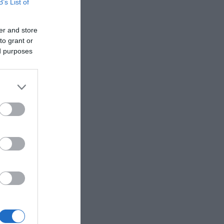
B’s List of
er and store
to grant or
ed purposes
ον