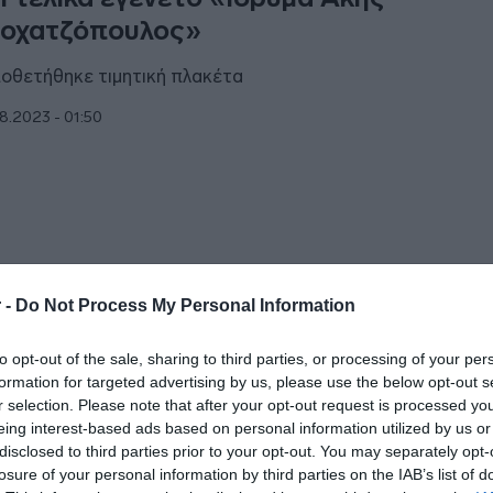
οχατζόπουλος»
οθετήθηκε τιμητική πλακέτα
8.2023 - 01:50
ΑΠΟΛΙΤΙΚΑ
 -
Do Not Process My Personal Information
στήριο με τις τρεις διαθήκες του Άκη
to opt-out of the sale, sharing to third parties, or processing of your per
οχατζόπουλου – Ποιους αποκληρώνει κ
formation for targeted advertising by us, please use the below opt-out s
υμμένες θυρίδες
r selection. Please note that after your opt-out request is processed y
eing interest-based ads based on personal information utilized by us or
αναφέρει ο δικηγόρος της Βίκυ Σταμάτη
disclosed to third parties prior to your opt-out. You may separately opt-
losure of your personal information by third parties on the IAB’s list of
1.2022 - 21:27