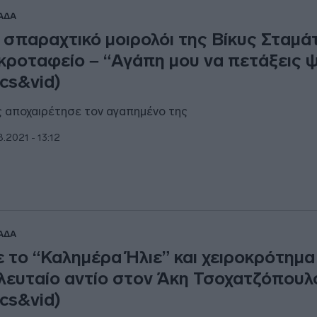
ΑΔΑ
 σπαραχτικό μοιρολόι της Βίκυς Σταμά
κροταφείο – “Αγάπη μου να πετάξεις 
ics&vid)
 αποχαιρέτησε τον αγαπημένο της
8.2021 - 13:12
ΑΔΑ
 το “Καλημέρα Ήλιε” και χειροκρότημα
λευταίο αντίο στον Άκη Τσοχατζόπουλ
ics&vid)