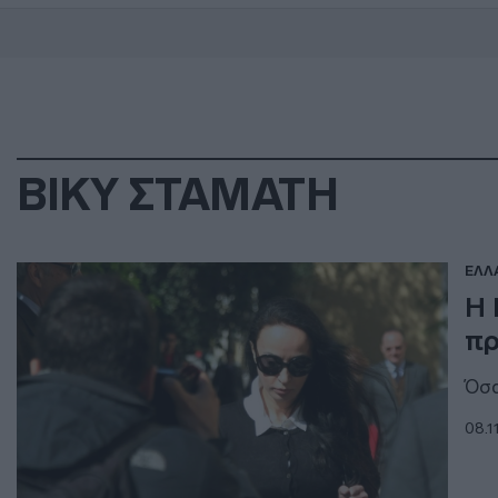
ΒΙΚΥ ΣΤΑΜΑΤΗ
ΕΛΛ
Η 
πρ
Όσα
08.1