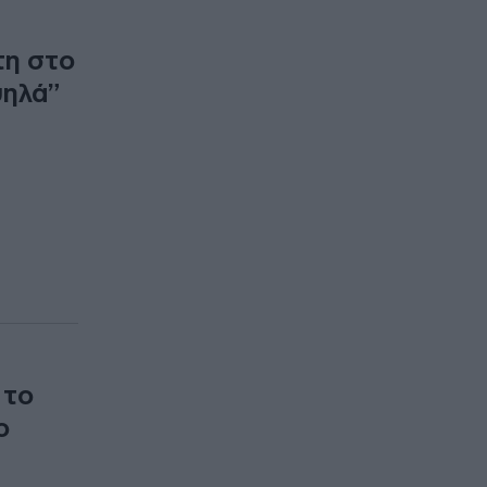
τη στο
ψηλά”
 το
ο