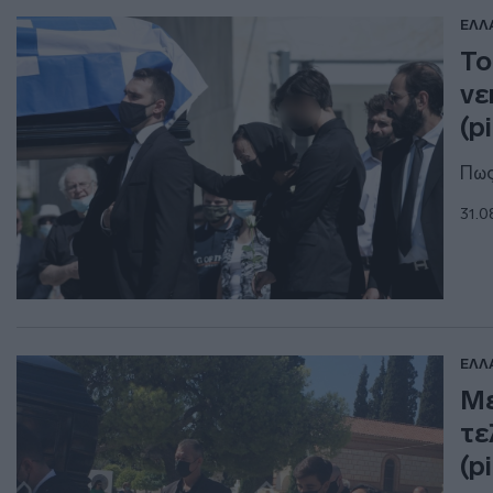
ΕΛΛ
Το
νε
(p
Πως
31.0
ΕΛΛ
Με
τε
(p