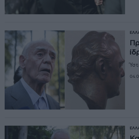
ΕΛΛ
Πρ
ίδ
Ύστ
04.0
ΕΛΛ
Κα