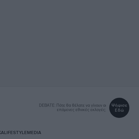
Ψήφισε
DEBATE: Πότε θα θέλατε να γίνουν οι
επόμενες εθνικές εκλογές;
Εδώ
ΚΑ
LIFESTYLE
MEDIA