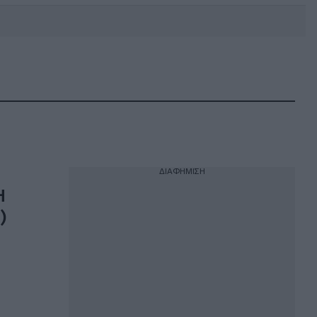
DEBATE: Πότε θα θέλατε να
γίνουν οι επόμενες εθνικές
εκλογές;
ΔΙΑΦΗΜΙΣΗ
Η
)