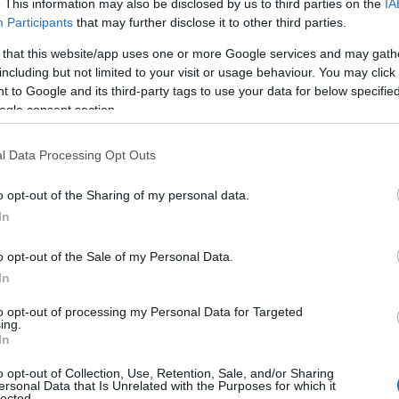
. This information may also be disclosed by us to third parties on the
IA
Participants
that may further disclose it to other third parties.
 that this website/app uses one or more Google services and may gath
including but not limited to your visit or usage behaviour. You may click 
 to Google and its third-party tags to use your data for below specifi
ogle consent section.
ΑΠΟΛΙΤΙΚΑ
 ηχητικό ντοκουμέντο του Άκη
l Data Processing Opt Outs
οχατζόπουλου λίγο πριν πεθάνει – Ποι
o opt-out of the Sharing of my personal data.
γγενή του καταγγέλει (vid)
In
ανέφερε ο δικηγόρος της Βίκυς Τσοχατζοπούλου
o opt-out of the Sale of my Personal Data.
1.2021 - 12:38
In
to opt-out of processing my Personal Data for Targeted
ing.
In
o opt-out of Collection, Use, Retention, Sale, and/or Sharing
ersonal Data that Is Unrelated with the Purposes for which it
ΑΔΑ
lected.