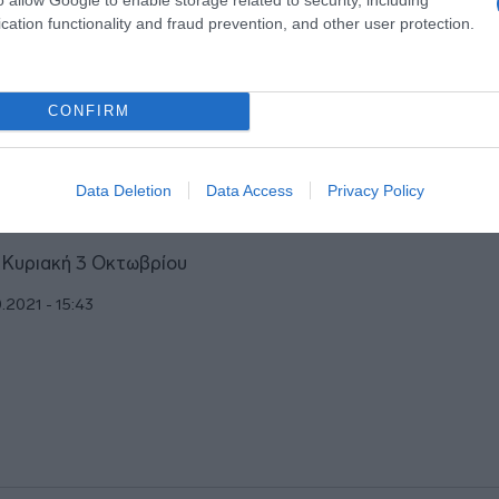
cation functionality and fraud prevention, and other user protection.
0.2021 - 16:12
CONFIRM
ΑΠΟΛΙΤΙΚΑ
Data Deletion
Data Access
Privacy Policy
ο μνημόσυνα για τον Άκη Τσοχατζόπο
 Κυριακή 3 Οκτωβρίου
0.2021 - 15:43