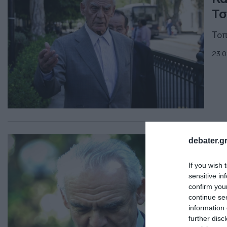
Τσ
Τοπ
23.0
ΠΑΡ
debater.gr
Μυ
If you wish 
Τσ
sensitive in
κρ
confirm you
continue se
Τι 
information 
further disc
28.0