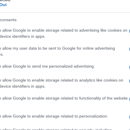
Out
Βίκυ Σταμάτη άλλαξε το επίθετό της –
γος πίσω από αυτή την κίνηση (vid)
consents
ε την απόφαση το καλοκαίρι του 2020
o allow Google to enable storage related to advertising like cookies on
evice identifiers in apps.
1.2021 - 13:04
o allow my user data to be sent to Google for online advertising
s.
to allow Google to send me personalized advertising.
o allow Google to enable storage related to analytics like cookies on
evice identifiers in apps.
ΑΔΑ
ξαδέλφη του Άκη Τσοχατζόπουλου
o allow Google to enable storage related to functionality of the website
ατακεραυνώνει” τη Βίκυ Σταμάτη – “Το
είδωνε σε δώμα και τον έδενε”
o allow Google to enable storage related to personalization.
στευτες καταγγελίες από την Ελπινίκη Τσοχατζοπούλου
o allow Google to enable storage related to security, including