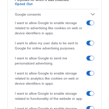
Opted Out
Google consents
I want to allow Google to enable storage
related to advertising like cookies on web or
device identifiers in apps.
I want to allow my user data to be sent to
ΠΑΡΑΠΟΛΙΤΙΚΑ
Google for online advertising purposes.
Η άγνωστη ζωή του Σαρτζετάκη – Η
I want to allow Google to send me
μεγαλύτερη βεντέτα όλων των εποχών και ο
personalized advertising.
Σασμός (vid)
I want to allow Google to enable storage
Μία βεντέτα που στοίχισε τη ζωή σε 140 ανθρώπους
related to analytics like cookies on web or
device identifiers in apps.
04.02.2022 - 18:25
I want to allow Google to enable storage
related to functionality of the website or app.
I want to allow Google to enable storage