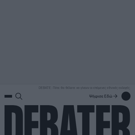
ΑΝΑΖΗΤΗΣΗ
DEBATE: Πότε θα θέλατε να γίνουν οι επόμενες εθνικές εκλογές;
Ψήφισε Εδώ