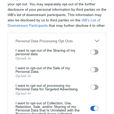
your opt-out. You may separately opt-out of the further
disclosure of your personal information by third parties on the
IAB’s list of downstream participants. This information may
also be disclosed by us to third parties on the
IAB’s List of
Downstream Participants
that may further disclose it to other
ΕΛΛΑΔΑ
third parties.
Έγκλημα στο Ρέθυμνο: Αυτός είναι ο
Please note that this website/app uses one or more Google
Personal Data Processing Opt Outs
46χρονος που βρέθηκε νεκρός στο
services and may gather and store information including but
αυτοκίνητό του – Βεντέτα δεκαετιών
not limited to your visit or usage behaviour. You may click to
I want to opt-out of the Sharing of my
personal data.
«σκότωσε» και τα αδέρφια του
grant or deny consent to Google and its third-party tags to
Opted In
use your data for below specified purposes in below Google
Ήταν ανιψιός διαβόητου δραπέτη
consent section.
I want to opt-out of the Sale of my
Personal Data.
20.05.2023 - 10:50
Opted In
I want to opt-out of processing my
Personal Data for Targeted Advertising.
Opted In
I want to opt-out of Collection, Use,
Retention, Sale, and/or Sharing of my
Personal Data that Is Unrelated with the
Purposes for which it was collected.