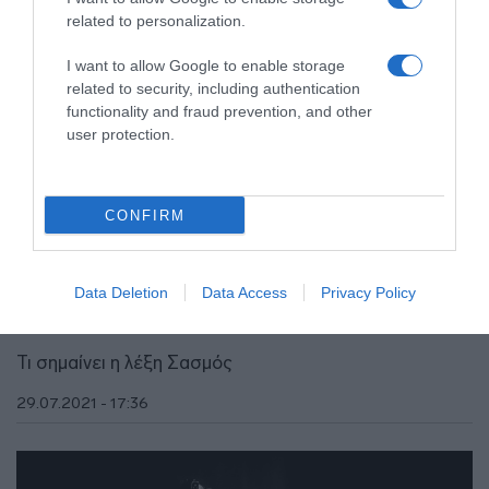
related to personalization.
I want to allow Google to enable storage
related to security, including authentication
functionality and fraud prevention, and other
user protection.
CONFIRM
MEDIA
Μία παλιά βεντέτα έρχεσαι σαν εφιάλτης
Data Deletion
Data Access
Privacy Policy
στον Alpha
Τι σημαίνει η λέξη Σασμός
29.07.2021 - 17:36