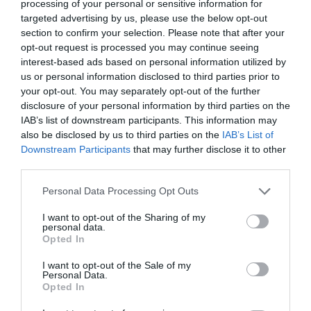
processing of your personal or sensitive information for
targeted advertising by us, please use the below opt-out
section to confirm your selection. Please note that after your
opt-out request is processed you may continue seeing
interest-based ads based on personal information utilized by
us or personal information disclosed to third parties prior to
your opt-out. You may separately opt-out of the further
disclosure of your personal information by third parties on the
IAB’s list of downstream participants. This information may
also be disclosed by us to third parties on the
IAB’s List of
Downstream Participants
that may further disclose it to other
third parties.
Please note that this website/app uses one or more Google
Personal Data Processing Opt Outs
services and may gather and store information including but
not limited to your visit or usage behaviour. You may click to
I want to opt-out of the Sharing of my
ΠΟΛΙΤΙΚΗ
personal data.
grant or deny consent to Google and its third-party tags to
Opted In
Βασίλης Οικονόμου: «Νυχτερινή έξοδο με
use your data for below specified purposes in below Google
ασφάλεια για τους νέους με το Μετρό»
consent section.
I want to opt-out of the Sale of my
Personal Data.
Opted In
"Οι πολίτες και οι επισκέπτες απολαμβάνουν
μεγαλύτερη ευχέρεια στις μετακινήσεις τους"