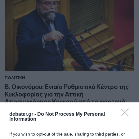
ΠΟΛΙΤΙΚΗ
Β. Οικονόμου: Ενιαίο Ρυθμιστικό Κέντρο της
Κυκλοφορίας για την Αττική –
Αποσυμφόρηση Κηφισού από τα φορτηγά
Μεταφορά από το Βοτανικό στη Φυλή μικρομεσαίων
debater.gr -
Do Not Process My Personal
Information
επιχειρήσεων και logistics
24.11.2024 - 10:04
If you wish to opt-out of the sale, sharing to third parties, or