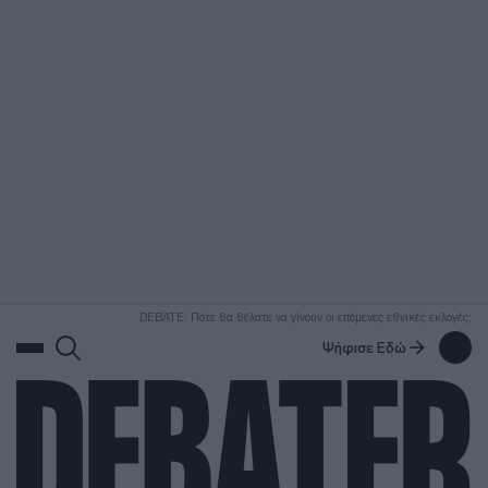
ΑΝΑΖΗΤΗΣΗ
DEBATE: Πότε θα θέλατε να γίνουν οι επόμενες εθνικές εκλογές;
Ψήφισε Εδώ