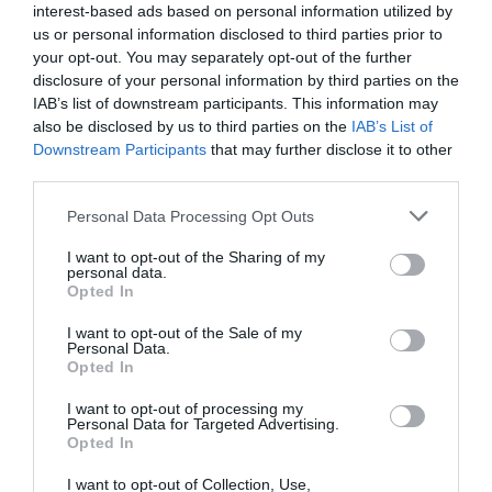
interest-based ads based on personal information utilized by
us or personal information disclosed to third parties prior to
your opt-out. You may separately opt-out of the further
disclosure of your personal information by third parties on the
IAB’s list of downstream participants. This information may
also be disclosed by us to third parties on the
IAB’s List of
Downstream Participants
that may further disclose it to other
third parties.
ΥΓΕΙΑ
Please note that this website/app uses one or more Google
Personal Data Processing Opt Outs
services and may gather and store information including but
Πώς οι ορμόνες ρυθμίζουν το σωματικό
not limited to your visit or usage behaviour. You may click to
I want to opt-out of the Sharing of my
βάρος και την όρεξη
personal data.
grant or deny consent to Google and its third-party tags to
Opted In
use your data for below specified purposes in below Google
Η διατήρηση της υγείας είναι ένας κοινός στόχος για
consent section.
πολλούς ανθρώπους
I want to opt-out of the Sale of my
Personal Data.
Opted In
03.09.2025 - 10:49
I want to opt-out of processing my
Personal Data for Targeted Advertising.
Opted In
I want to opt-out of Collection, Use,