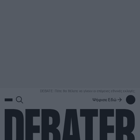
ΑΝΑΖΗΤΗΣΗ
DEBATE: Πότε θα θέλατε να γίνουν οι επόμενες εθνικές εκλογές;
Ψήφισε Εδώ