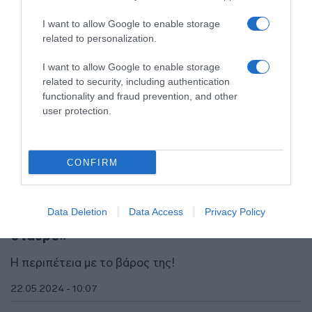
I want to allow Google to enable storage
related to personalization.
I want to allow Google to enable storage
related to security, including authentication
functionality and fraud prevention, and other
user protection.
CONFIRM
LIFESTYLE
Συγκλονίζει η Σάρα Τζέσικα Πάρκερ για τα
Data Deletion
Data Access
Privacy Policy
κιλά της – «Κάθε άνθρωπος έχει τον δικό του
σταυρό»
Η περιπέτεια με το βάρος της!
22.05.2024 - 10:07