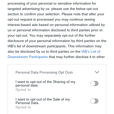
processing of your personal or sensitive information for
targeted advertising by us, please use the below opt-out
LIFESTYLE
section to confirm your selection. Please note that after your
Πέτρος Πυλαρινός: Η αποκάλυψη για την
opt-out request is processed you may continue seeing
interest-based ads based on personal information utilized by
προσωπική του ζωή μετά τον χωρισμό από
us or personal information disclosed to third parties prior to
την Βάλια Χατζηθεοδώρου (vid)
your opt-out. You may separately opt-out of the further
disclosure of your personal information by third parties on the
Η σπάνια δήλωσή του
IAB’s list of downstream participants. This information may
18.12.2023 - 11:09
also be disclosed by us to third parties on the
IAB’s List of
Downstream Participants
that may further disclose it to other
third parties.
Please note that this website/app uses one or more Google
Personal Data Processing Opt Outs
services and may gather and store information including but
not limited to your visit or usage behaviour. You may click to
I want to opt-out of the Sharing of my
personal data.
grant or deny consent to Google and its third-party tags to
Opted In
use your data for below specified purposes in below Google
consent section.
I want to opt-out of the Sale of my
Personal Data.
Opted In