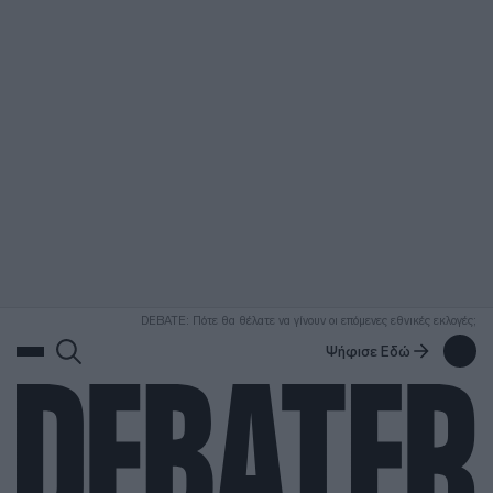
ΑΝΑΖΗΤΗΣΗ
DEBATE: Πότε θα θέλατε να γίνουν οι επόμενες εθνικές εκλογές;
Ψήφισε Εδώ