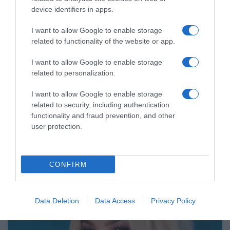
device identifiers in apps.
I want to allow Google to enable storage
related to functionality of the website or app.
I want to allow Google to enable storage
related to personalization.
MEDIA
Η πρώτη αντίδραση της Βάλιας
I want to allow Google to enable storage
Χατζηθεοδώρου μετά την αποκάλυψη του
related to security, including authentication
χωρισμού της από τον Πέτρο Πυλαρινό (vid)
functionality and fraud prevention, and other
user protection.
«Θα τα πούμε εν καιρώ…»
20.10.2023 - 14:53
CONFIRM
Data Deletion
Data Access
Privacy Policy