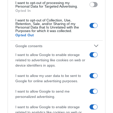
I want to opt-out of processing my
Personal Data for Targeted Advertising.
Opted In
I want to opt-out of Collection, Use,
Retention, Sale, and/or Sharing of my
LIFESTYLE
Personal Data that Is Unrelated with the
Purposes for which it was collected.
Ο Κωνσταντίνος Βασάλος αποκάλυψε πότε
Opted Out
ήρθε τελευταία φορά σε ερωτική επαφή και
αν θα επέστρεφε σε πρώην του (vid)
Google consents
''Θα γυρνούσα σε πρώην μου αν άξιζε...''
I want to allow Google to enable storage
related to advertising like cookies on web or
21.11.2023 - 10:41
device identifiers in apps.
I want to allow my user data to be sent to
Google for online advertising purposes.
I want to allow Google to send me
personalized advertising.
I want to allow Google to enable storage
related to analytics like cookies on web or