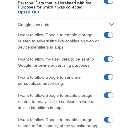
Personal Data that Is Unrelated with the
Purposes for which it was collected.
Opted Out
Google consents
I want to allow Google to enable storage
related to advertising like cookies on web or
device identifiers in apps.
ΑΘΛΗΤΙΚΑ
I want to allow my user data to be sent to
Είναι γεγονός ο Τζιμπρίλ Σισέ επιστρέφει
Google for online advertising purposes.
στη Λεωφόρο για να βραβευθεί από τον
I want to allow Google to send me
Παναθηναϊκό
personalized advertising.
Ποιο ντέρμπι θα παρακολουθήσει από κοντά ο Γάλλος
I want to allow Google to enable storage
σταρ
related to analytics like cookies on web or
27.12.2022 - 14:16
device identifiers in apps.
I want to allow Google to enable storage
related to functionality of the website or app.