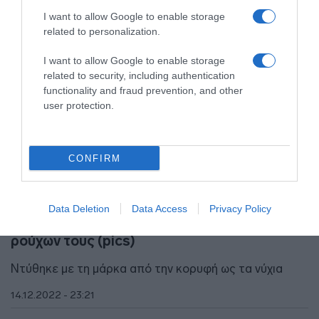
I want to allow Google to enable storage
related to personalization.
I want to allow Google to enable storage
related to security, including authentication
functionality and fraud prevention, and other
user protection.
CONFIRM
ΑΘΛΗΤΙΚΑ
Μοντέλο από τα Lidl ο Σισέ –
Data Deletion
Data Access
Privacy Policy
Φωτογραφήθηκε για τη διαφήμιση των
ρούχων τους (pics)
Ντύθηκε με τη μάρκα από την κορυφή ως τα νύχια
14.12.2022 - 23:21