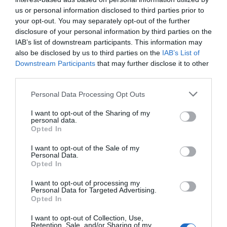
us or personal information disclosed to third parties prior to
your opt-out. You may separately opt-out of the further
disclosure of your personal information by third parties on the
IAB’s list of downstream participants. This information may
also be disclosed by us to third parties on the
IAB’s List of
Downstream Participants
that may further disclose it to other
ΑΘΛΗΤΙΚΑ
third parties.
Ο Τζιμπρίλ Σισέ επιστρέφει στον
Please note that this website/app uses one or more Google
Personal Data Processing Opt Outs
Παναθηναϊκό και θα είναι “μέσα” στο ματς
services and may gather and store information including but
κόντρα στον ΠΑΟΚ
not limited to your visit or usage behaviour. You may click to
I want to opt-out of the Sharing of my
personal data.
grant or deny consent to Google and its third-party tags to
Opted In
Ο Γάλλος επιθετικός θα βραβευτεί από το "τριφύλλι"
use your data for below specified purposes in below Google
consent section.
I want to opt-out of the Sale of my
21.01.2023 - 16:37
Personal Data.
Opted In
I want to opt-out of processing my
Personal Data for Targeted Advertising.
Opted In
I want to opt-out of Collection, Use,
Retention, Sale, and/or Sharing of my