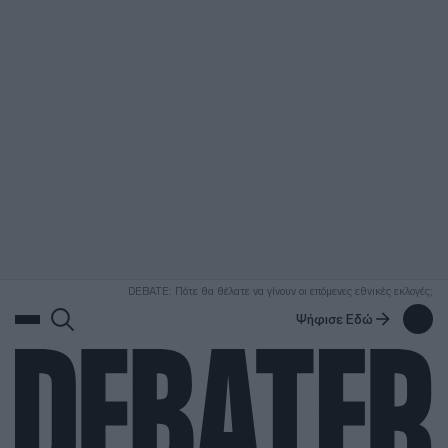
ΑΝΑΖΗΤΗΣΗ
DEBATE: Πότε θα θέλατε να γίνουν οι επόμενες εθνικές εκλογές;
Ψήφισε Εδώ