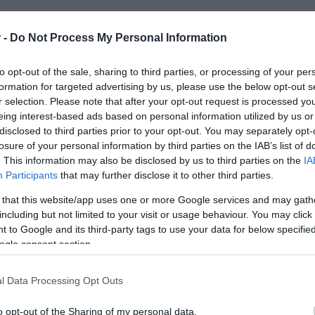
 -
Do Not Process My Personal Information
to opt-out of the sale, sharing to third parties, or processing of your per
ESTYLE
formation for targeted advertising by us, please use the below opt-out s
ένιφερ Λόρενς: Πρώτη δημόσια εμφάν
r selection. Please note that after your opt-out request is processed y
τά την ανακοίνωση της εγκυμοσύνης τ
eing interest-based ads based on personal information utilized by us or
disclosed to third parties prior to your opt-out. You may separately opt-
 φουσκωμένη κοιλίτσα
losure of your personal information by third parties on the IAB’s list of
. This information may also be disclosed by us to third parties on the
IA
βεβαίωσε τα χαρούμενα νέα με τον πιο κομψό τρόπο
Participants
that may further disclose it to other third parties.
0.2024 - 12:33
 that this website/app uses one or more Google services and may gath
including but not limited to your visit or usage behaviour. You may click 
 to Google and its third-party tags to use your data for below specifi
ogle consent section.
l Data Processing Opt Outs
ESTYLE
ένιφερ Λόρενς: Είναι έγκυος και περιμέ
o opt-out of the Sharing of my personal data.