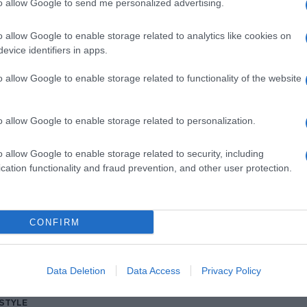
to allow Google to send me personalized advertising.
o allow Google to enable storage related to analytics like cookies on
evice identifiers in apps.
o allow Google to enable storage related to functionality of the website
ESTYLE
read and Roses»: Στο Φεστιβάλ Καννώ
o allow Google to enable storage related to personalization.
οκιμαντέρ της Τζένιφερ Λόρενς για τις
ναίκες του Αφγανιστάν (vids)
o allow Google to enable storage related to security, including
cation functionality and fraud prevention, and other user protection.
ντυπωσιακή εμφάνιση της ηθοποιού
5.2023 - 10:40
CONFIRM
Data Deletion
Data Access
Privacy Policy
ESTYLE