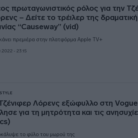
ος πρωταγωνιστικός ρόλος για την Τζ
ρενς – Δείτε το τρέιλερ της δραματικ
ινίας “Causeway” (vid)
κάνει πρεμιέρα στην πλατφόρμα Apple TV+
0.2022 - 23:15
ESTYLE
Τζένιφερ Λόρενς εξώφυλλο στη Vogue
λησε για τη μητρότητα και τις ανησυχί
ics)
κάλυψε το φύλο του μωρού της