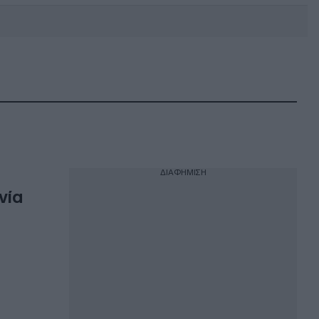
DEBATE: Πότε θα θέλατε να
γίνουν οι επόμενες εθνικές
εκλογές;
ΔΙΑΦΗΜΙΣΗ
νία