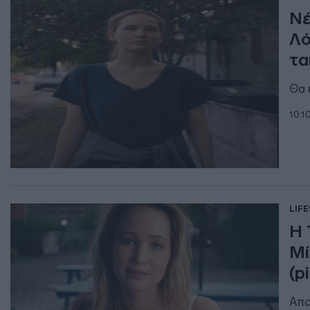
Νέ
Λό
τα
Θα 
10.1
LIF
Η 
Μί
(p
Απο