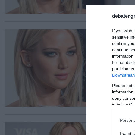
debater.gr
If you wish 
LIF
sensitive in
Τζ
confirm you
με
continue se
information 
Με
further disc
participants
Επι
Downstream 
25.1
Please note
information 
deny consent
in below Go
Persona
LIF
Τζ
I want t