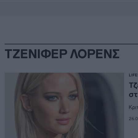
ΤΖΕΝΙΦΕΡ ΛΟΡΕΝΣ
LIF
Τζ
στ
Κρι
26.0