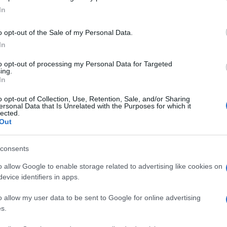
In
ύτερο παιδί της με τον Κουκ Μαρόνι
o opt-out of the Sale of my Personal Data.
ζευγάρι είναι πιο ευτυχισμένο από ποτέ
In
0.2024 - 10:16
to opt-out of processing my Personal Data for Targeted
ing.
In
o opt-out of Collection, Use, Retention, Sale, and/or Sharing
ersonal Data that Is Unrelated with the Purposes for which it
lected.
Out
ESTYLE
consents
 πανάκριβο και φωτεινό loft της Jennif
o allow Google to enable storage related to advertising like cookies on
wrence στο Μανχάταν – Η θέα κόβει τ
evice identifiers in apps.
άσα
o allow my user data to be sent to Google for online advertising
ξία του υπολογίζεται περίπου στα 10 εκατομμύρια ευρώ
s.
0.2023 - 17:31