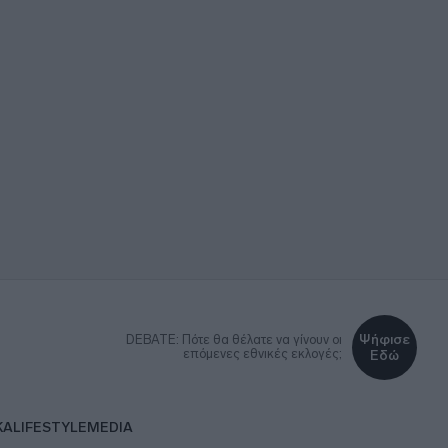
Ψήφισε
DEBATE: Πότε θα θέλατε να γίνουν οι
επόμενες εθνικές εκλογές;
Εδώ
ΚΑ
LIFESTYLE
MEDIA