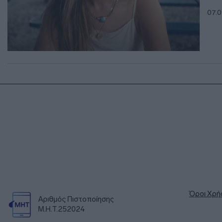
07.0
Όροι Χρή
Αριθμός Πιστοποίησης
Μ.Η.Τ.252024