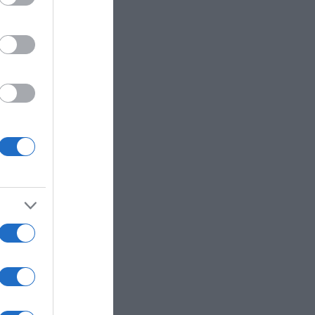
er
ην