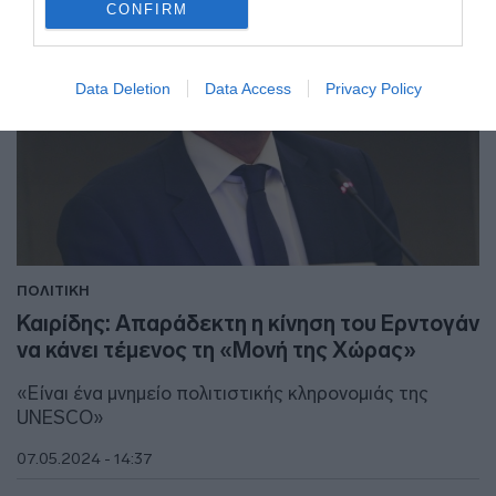
CONFIRM
Data Deletion
Data Access
Privacy Policy
ΠΟΛΙΤΙΚΗ
Καιρίδης: Απαράδεκτη η κίνηση του Ερντογάν
να κάνει τέμενος τη «Μονή της Χώρας»
«Είναι ένα μνημείο πολιτιστικής κληρονομιάς της
UNESCO»
07.05.2024 - 14:37