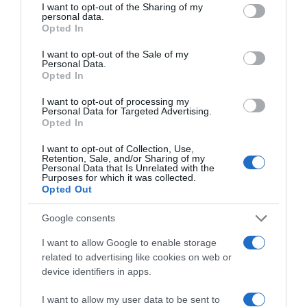
not limited to your visit or usage behaviour. You may click to
I want to opt-out of the Sharing of my
personal data.
grant or deny consent to Google and its third-party tags to
Opted In
use your data for below specified purposes in below Google
consent section.
I want to opt-out of the Sale of my
Personal Data.
Opted In
I want to opt-out of processing my
Personal Data for Targeted Advertising.
Opted In
ΕΛΛΑΔΑ
Πειραιάς: 15χρονη τραυματίστηκε στο χέρι
I want to opt-out of Collection, Use,
Retention, Sale, and/or Sharing of my
από τζαμαρία μέσα στο σπίτι της
Personal Data that Is Unrelated with the
Purposes for which it was collected.
Opted Out
Σήμανε συναγερμός στις Αρχές
Google consents
25.06.2025 - 23:02
I want to allow Google to enable storage
related to advertising like cookies on web or
device identifiers in apps.
I want to allow my user data to be sent to