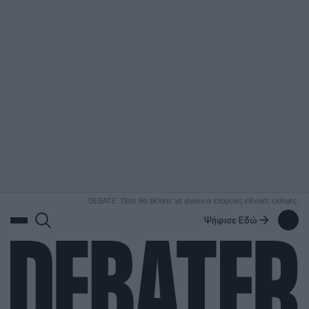
ΑΝΑΖΗΤΗΣΗ
DEBATE: Πότε θα θέλατε να γίνουν οι επόμενες εθνικές εκλογές;
Ψήφισε Εδώ