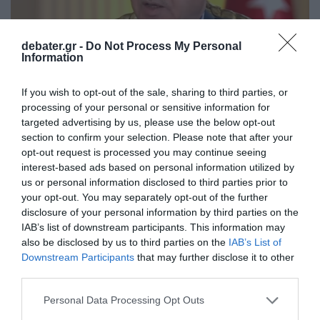
debater.gr -
Do Not Process My Personal
Information
If you wish to opt-out of the sale, sharing to third parties, or
processing of your personal or sensitive information for
ΔΙΕΘΝΗ
targeted advertising by us, please use the below opt-out
Ερντογάν: Προκλητική ανάρτηση για την Αγία
section to confirm your selection. Please note that after your
opt-out request is processed you may continue seeing
Σοφία- “Σπάσαμε τις αλυσίδες”
interest-based ads based on personal information utilized by
us or personal information disclosed to third parties prior to
Ο Τούρκος πρόεδρος θυμάται την απόφαση του 2020
your opt-out. You may separately opt-out of the further
10.07.2025 - 18:11
disclosure of your personal information by third parties on the
IAB’s list of downstream participants. This information may
also be disclosed by us to third parties on the
IAB’s List of
Downstream Participants
that may further disclose it to other
third parties.
Please note that this website/app uses one or more Google
Personal Data Processing Opt Outs
services and may gather and store information including but