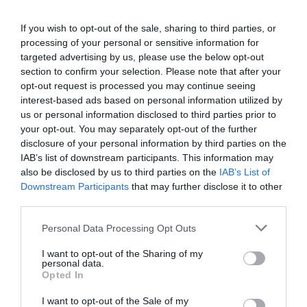
If you wish to opt-out of the sale, sharing to third parties, or
processing of your personal or sensitive information for
MEDIA
targeted advertising by us, please use the below opt-out
Survivor All Star Spoiler: Η ομάδα που
section to confirm your selection. Please note that after your
κερδίζει την πρώτη ασυλία και ο υποψήφιος
opt-out request is processed you may continue seeing
interest-based ads based on personal information utilized by
προς αποχώρηση (vids)
us or personal information disclosed to third parties prior to
Τσακωμός ανάμεσα σε Τάκη και Ηλία
your opt-out. You may separately opt-out of the further
disclosure of your personal information by third parties on the
29.05.2023 - 09:42
IAB’s list of downstream participants. This information may
also be disclosed by us to third parties on the
IAB’s List of
Downstream Participants
that may further disclose it to other
third parties.
Please note that this website/app uses one or more Google
Personal Data Processing Opt Outs
services and may gather and store information including but
not limited to your visit or usage behaviour. You may click to
I want to opt-out of the Sharing of my
personal data.
grant or deny consent to Google and its third-party tags to
Opted In
use your data for below specified purposes in below Google
consent section.
I want to opt-out of the Sale of my