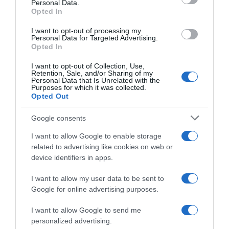
Personal Data.
Opted In
I want to opt-out of processing my
Personal Data for Targeted Advertising.
Opted In
MEDIA
I want to opt-out of Collection, Use,
Retention, Sale, and/or Sharing of my
Survivor All Star Spoiler: Η ομάδα που
Personal Data that Is Unrelated with the
Purposes for which it was collected.
κερδίζει το ταξίδι στη Νέα Υόρκη και ο
Opted Out
παίκτης που αποχωρεί (vids)
Google consents
Ο Τάκης μένει πίσω!
I want to allow Google to enable storage
25.05.2023 - 09:29
related to advertising like cookies on web or
device identifiers in apps.
I want to allow my user data to be sent to
Google for online advertising purposes.
I want to allow Google to send me
personalized advertising.