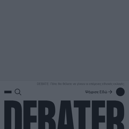
ΑΝΑΖΗΤΗΣΗ
DEBATE: Πότε θα θέλατε να γίνουν οι επόμενες εθνικές εκλογές;
Ψήφισε Εδώ