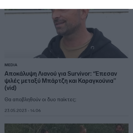
MEDIA
Αποκάλυψη Λιανού για Survivor: “Έπεσαν
ψιλές μεταξύ Μπάρτζη και Καραγκούνια”
(vid)
Θα αποβληθούν οι δυο παίκτες;
23.05.2023 - 14:06