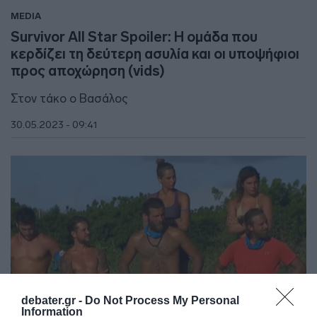
MEDIA
Survivor All Star Spoiler: Η ομάδα που
κερδίζει τη δεύτερη ασυλία και οι υποψήφιοι
προς αποχώρηση (vids)
Στον τάκο ο Βασάλος
30.05.2023 - 09:41
debater.gr -
Do Not Process My Personal
Information