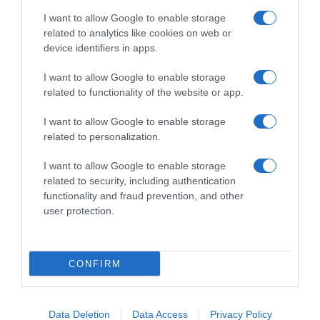
I want to allow Google to enable storage
related to analytics like cookies on web or
device identifiers in apps.
I want to allow Google to enable storage
related to functionality of the website or app.
MEDIA
I want to allow Google to enable storage
related to personalization.
Survivor All Star Spoiler: Η ομάδα που
κερδίζει την δεύτερη ασυλία και οι υποψήφιοι
I want to allow Google to enable storage
προς αποχώρηση (vids)
related to security, including authentication
functionality and fraud prevention, and other
Ο Λιανός ανακοινώνει την αποβολή παίκτη!
user protection.
24.05.2023 - 09:29
CONFIRM
Data Deletion
Data Access
Privacy Policy