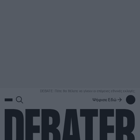
ΑΝΑΖΗΤΗΣΗ
DEBATE: Πότε θα θέλατε να γίνουν οι επόμενες εθνικές εκλογές;
Ψήφισε Εδώ