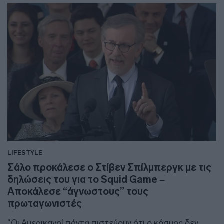
LIFESTYLE
Σάλο προκάλεσε ο Στίβεν Σπίλμπεργκ με τις
δηλώσεις του για το Squid Game –
Αποκάλεσε “άγνωστους” τους
πρωταγωνιστές
"Οι Αμερικανοί πάντα πιστεύουν ότι ο κόσμος δεν