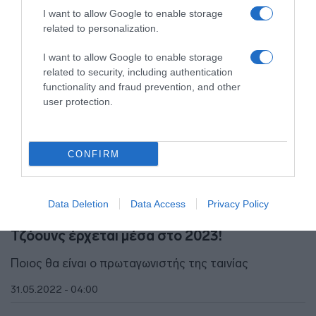
I want to allow Google to enable storage
related to personalization.
I want to allow Google to enable storage
related to security, including authentication
functionality and fraud prevention, and other
user protection.
CONFIRM
ΠΟΛΙΤΙΣΜΟΣ
Data Deletion
Data Access
Privacy Policy
Αναμονή τέλος! Η 5η ταινία της σειράς Ιντιάνα
Τζόουνς έρχεται μέσα στο 2023!
Ποιος θα είναι ο πρωταγωνιστής της ταινίας
31.05.2022 - 04:00