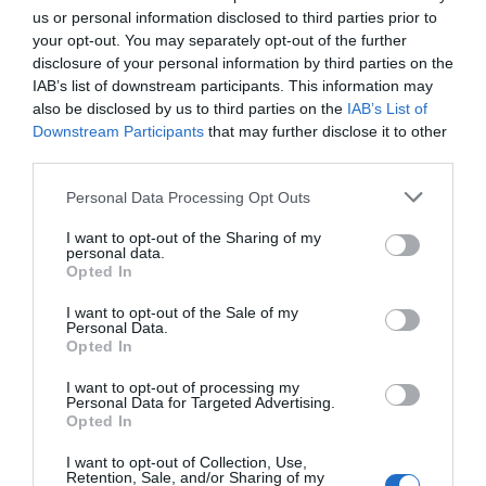
us or personal information disclosed to third parties prior to
your opt-out. You may separately opt-out of the further
disclosure of your personal information by third parties on the
IAB’s list of downstream participants. This information may
also be disclosed by us to third parties on the
IAB’s List of
ΔΙΕΘΝΗ
Downstream Participants
that may further disclose it to other
Το νέο Yacht Seven Seas του Steven
third parties.
Spielberg $250 εκατομμυρίων: Ένα
Please note that this website/app uses one or more Google
Personal Data Processing Opt Outs
πολυτελές αριστούργημα από την Oceanco
services and may gather and store information including but
(Pic, Vid)
not limited to your visit or usage behaviour. You may click to
I want to opt-out of the Sharing of my
personal data.
grant or deny consent to Google and its third-party tags to
Opted In
Ο φακός του DEBATER κατέγραψε την τεράστια
use your data for below specified purposes in below Google
θαλαμηγό
consent section.
I want to opt-out of the Sale of my
Personal Data.
31.07.2024 - 12:22
Opted In
I want to opt-out of processing my
Personal Data for Targeted Advertising.
Opted In
I want to opt-out of Collection, Use,
Retention, Sale, and/or Sharing of my