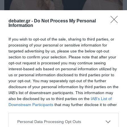
debater.gr -
Do Not Process My Personal
Information
LIFESTYLE
If you wish to opt-out of the sale, sharing to third parties, or
Παντρεύονται ο Φειδίας Παναγιώτου και η
processing of your personal or sensitive information for
Στυλιάνα Αβερκίου – Δείτε το προσκλητήριο
targeted advertising by us, please use the below opt-out
του γάμου τους (pic)
section to confirm your selection. Please note that after your
opt-out request is processed you may continue seeing
Tο μυστήριο θα γίνει στη Ρωσική Ορθόδοξη Εκκλησία
interest-based ads based on personal information utilized by
του Αγίου Νικολάου, στη Λεμεσό
us or personal information disclosed to third parties prior to
your opt-out. You may separately opt-out of the further
14.04.2026 - 15:08
disclosure of your personal information by third parties on the
IAB’s list of downstream participants. This information may
also be disclosed by us to third parties on the
IAB’s List of
Downstream Participants
that may further disclose it to other
third parties.
Please note that this website/app uses one or more Google
Personal Data Processing Opt Outs
services and may gather and store information including but