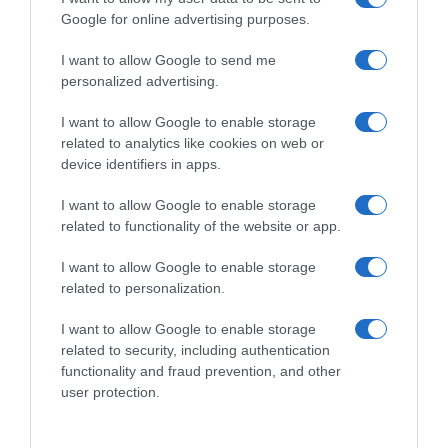
Google for online advertising purposes.
I want to allow Google to send me
personalized advertising.
I want to allow Google to enable storage
related to analytics like cookies on web or
device identifiers in apps.
I want to allow Google to enable storage
related to functionality of the website or app.
LIFESTYLE
Big Brother: Αποχώρησε οικειοθελώς η
I want to allow Google to enable storage
Στυλιάνα – H συγκινητική έκπληξη του Φειδία
related to personalization.
Παναγιώτου
I want to allow Google to enable storage
related to security, including authentication
Ανακοίνωσε την απόφασή της να αποχωρήσει
functionality and fraud prevention, and other
οριστικά από το παιχνίδι
user protection.
14.05.2025 - 09:45