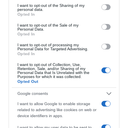
not limited to your visit or usage behaviour. You may click to
I want to opt-out of the Sharing of my
personal data.
grant or deny consent to Google and its third-party tags to
Opted In
use your data for below specified purposes in below Google
consent section.
I want to opt-out of the Sale of my
Personal Data.
Opted In
I want to opt-out of processing my
Personal Data for Targeted Advertising.
LIFESTYLE
Opted In
Στυλιάνα Αβερκίου: Στιγμές αγωνίας στο
I want to opt-out of Collection, Use,
Ντουμπάι για τη σύντροφο του Φειδία
Retention, Sale, and/or Sharing of my
Personal Data that Is Unrelated with the
Παναγιώτου (βίντεο)
Purposes for which it was collected.
Opted Out
«Έλεγες τώρα μας βομβαρδίζουν»
Google consents
01.03.2026 - 18:36
I want to allow Google to enable storage
related to advertising like cookies on web or
device identifiers in apps.
I want to allow my user data to be sent to