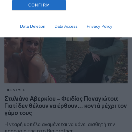
CONFIRM
Data Deletion
Data Access
Privacy Policy
LIFESTYLE
Στυλιάνα Αβερκίου – Φειδίας Παναγιώτου:
Γιατί δεν θέλουν να έρθουν… κοντά μέχρι τον
γάμο τους
Η νεαρή κοπέλα αναμένεται να κάνει αισθητή την
παρουσία της στο Big Brother