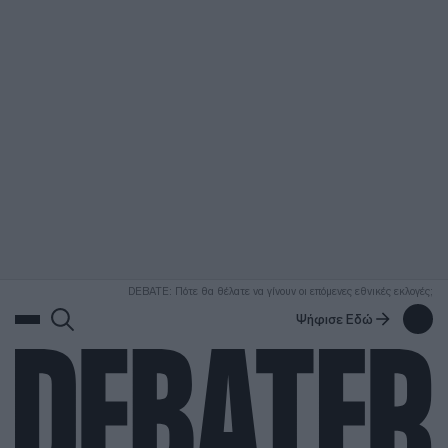
ΑΝΑΖΗΤΗΣΗ
DEBATE: Πότε θα θέλατε να γίνουν οι επόμενες εθνικές εκλογές;
Ψήφισε Εδώ