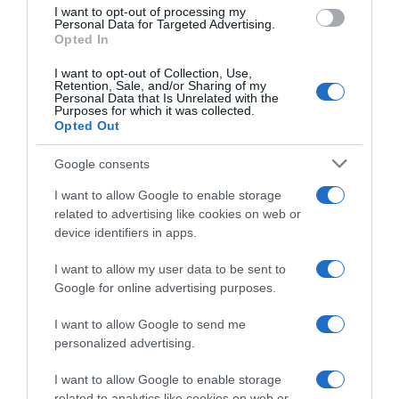
I want to opt-out of processing my
Personal Data for Targeted Advertising.
Opted In
ΕΛΛΑΔΑ
I want to opt-out of Collection, Use,
Retention, Sale, and/or Sharing of my
Στερεά Ελλάδα: Κλείνουν για τα φορτηγά νέα
Personal Data that Is Unrelated with the
Purposes for which it was collected.
και παλαιά Εθνική Οδός αλλά και ο Ε65
Opted Out
Τι πρέπει να γνωρίζουν οι πολίτες
Google consents
27.12.2024 - 20:48
I want to allow Google to enable storage
related to advertising like cookies on web or
device identifiers in apps.
I want to allow my user data to be sent to
Google for online advertising purposes.
I want to allow Google to send me
personalized advertising.
I want to allow Google to enable storage
related to analytics like cookies on web or