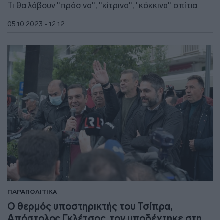
Τι θα λάβουν "πράσινα", "κίτρινα", "κόκκινα" σπίτια
05.10.2023 - 12:12
ΠΑΡΑΠΟΛΙΤΙΚΑ
Ο θερμός υποστηρικτής του Τσίπρα,
Απόστολος Γκλέτσος, τον υποδέχτηκε στη