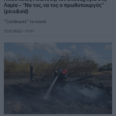
Λαμία – “Να τος, να τος ο πρωθυπουργός”
(pics&vid)
"Ξεσήκωσε" το κοινό
13.12.2022 - 17:57