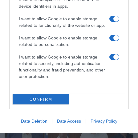
device identifiers in apps.
I want to allow Google to enable storage
related to functionality of the website or app.
ΕΛΛΑΔΑ
I want to allow Google to enable storage
Στο πορτοκαλί αύριο Αττική, Πελοπόννησος,
related to personalization.
Στερεά Ελλάδα, Θεσσαλία και Κρήτη –
Υψηλός κίνδυνος πυρκαγιάς
I want to allow Google to enable storage
related to security, including authentication
Σε ποια σημεία η πυροσβεστική θα κάνει περιπολίες
functionality and fraud prevention, and other
με drones
user protection.
12.09.2024 - 15:29
CONFIRM
Data Deletion
Data Access
Privacy Policy