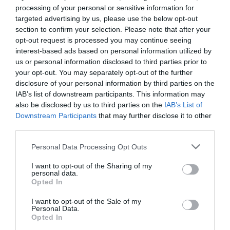
processing of your personal or sensitive information for
targeted advertising by us, please use the below opt-out
ΕΛΛΑΔΑ
section to confirm your selection. Please note that after your
opt-out request is processed you may continue seeing
Στερεά Ελλάδα: Η κατάσταση στο οδικό
interest-based ads based on personal information utilized by
δίκτυο λόγω της κακοκαιρίας
us or personal information disclosed to third parties prior to
your opt-out. You may separately opt-out of the further
Τι πρέπει να γνωρίζουν οι πολίτες
disclosure of your personal information by third parties on the
IAB’s list of downstream participants. This information may
27.12.2024 - 23:12
also be disclosed by us to third parties on the
IAB’s List of
Downstream Participants
that may further disclose it to other
third parties.
Please note that this website/app uses one or more Google
Personal Data Processing Opt Outs
services and may gather and store information including but
not limited to your visit or usage behaviour. You may click to
I want to opt-out of the Sharing of my
personal data.
grant or deny consent to Google and its third-party tags to
Opted In
use your data for below specified purposes in below Google
consent section.
I want to opt-out of the Sale of my
Personal Data.
Opted In