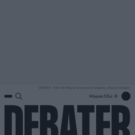
ΑΝΑΖΗΤΗΣΗ
DEBATE: Πότε θα θέλατε να γίνουν οι επόμενες εθνικές εκλογές;
Ψήφισε Εδώ