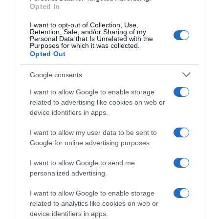
Opted In
I want to opt-out of Collection, Use,
Retention, Sale, and/or Sharing of my
Personal Data that Is Unrelated with the
Purposes for which it was collected.
Opted Out
Google consents
I want to allow Google to enable storage
related to advertising like cookies on web or
device identifiers in apps.
I want to allow my user data to be sent to
LIFESTYLE
Google for online advertising purposes.
Ιωάννα Τούνη: Το μήνυμα συμπαράστασης
I want to allow Google to send me
στη Στέλλα Πάσσαρη για την απώλεια της
personalized advertising.
μητέρας της (pic)
I want to allow Google to enable storage
Η δυσάρεστη είδηση έγινε γνωστή μέσα από μια
related to analytics like cookies on web or
ανάρτηση της επιχειρηματία
device identifiers in apps.