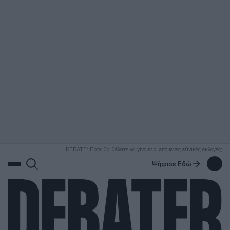
ΑΝΑΖΗΤΗΣΗ
DEBATE: Πότε θα θέλατε να γίνουν οι επόμενες εθνικές εκλογές;
Ψήφισε Εδώ