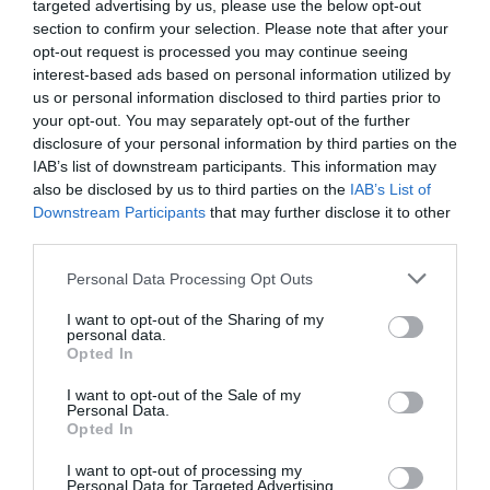
targeted advertising by us, please use the below opt-out
section to confirm your selection. Please note that after your
opt-out request is processed you may continue seeing
interest-based ads based on personal information utilized by
us or personal information disclosed to third parties prior to
your opt-out. You may separately opt-out of the further
disclosure of your personal information by third parties on the
IAB’s list of downstream participants. This information may
also be disclosed by us to third parties on the
IAB’s List of
Downstream Participants
that may further disclose it to other
third parties.
LIFESTYLE
Please note that this website/app uses one or more Google
Personal Data Processing Opt Outs
Ιωάννα Τούνη: Θα παντρέψει την κολλητή της,
services and may gather and store information including but
Στέλα Πάσσαρη – Ξεκίνησαν οι γαμήλιες
not limited to your visit or usage behaviour. You may click to
I want to opt-out of the Sharing of my
personal data.
προετοιμασίες
grant or deny consent to Google and its third-party tags to
Opted In
use your data for below specified purposes in below Google
Ο γάμος θα πραγματοποιηθεί εντός του 2025
consent section.
I want to opt-out of the Sale of my
Personal Data.
03.09.2025 - 10:24
Opted In
I want to opt-out of processing my
Personal Data for Targeted Advertising.