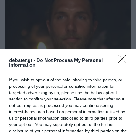
debater.gr -
Do Not Process My Personal
Information
If you wish to opt-out of the sale, sharing to third parties, or
MEDIA
processing of your personal or sensitive information for
Survivor All Star: Ο Γιώργος Κόρομι έφερε
targeted advertising by us, please use the below opt-out
τον τελευταίο πόντο και αποχώρησε (vids)
section to confirm your selection. Please note that after your
opt-out request is processed you may continue seeing
Αποκαλύψεις από την Στέλλα
interest-based ads based on personal information utilized by
us or personal information disclosed to third parties prior to
18.05.2023 - 09:31
your opt-out. You may separately opt-out of the further
disclosure of your personal information by third parties on the