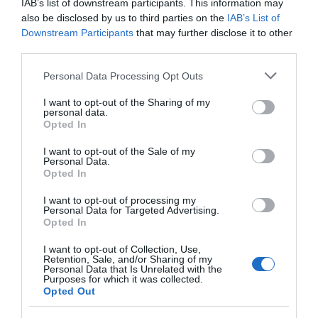
IAB’s list of downstream participants. This information may
also be disclosed by us to third parties on the
IAB’s List of
Downstream Participants
that may further disclose it to other
third parties.
Please note that this website/app uses one or more Google
Personal Data Processing Opt Outs
services and may gather and store information including but
not limited to your visit or usage behaviour. You may click to
I want to opt-out of the Sharing of my
personal data.
grant or deny consent to Google and its third-party tags to
Opted In
use your data for below specified purposes in below Google
consent section.
I want to opt-out of the Sale of my
Personal Data.
Opted In
I want to opt-out of processing my
MEDIA
Personal Data for Targeted Advertising.
Opted In
Survivor All Star: Αποχώρησε η Ρία Κολοβού
– Στο GP του Μαϊάμι οι Κόκκινοι (vids)
I want to opt-out of Collection, Use,
Retention, Sale, and/or Sharing of my
Personal Data that Is Unrelated with the
Ξέσπασε σε κλάματα η Στέλλα Ανδρεάδου
Purposes for which it was collected.
Opted Out
10.05.2023 - 09:25