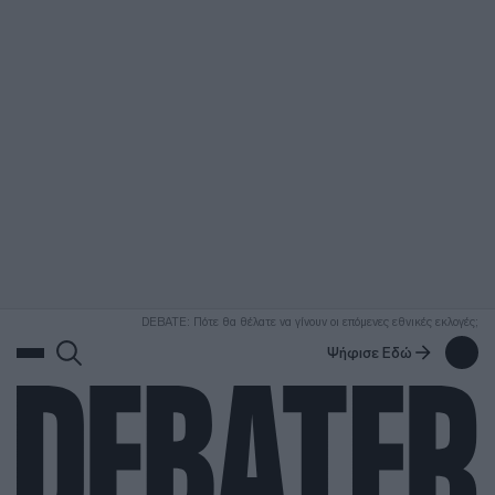
ΑΝΑΖΗΤΗΣΗ
DEBATE: Πότε θα θέλατε να γίνουν οι επόμενες εθνικές εκλογές;
Ψήφισε Εδώ