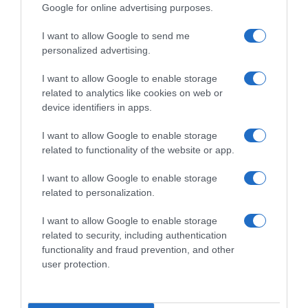
Google for online advertising purposes.
I want to allow Google to send me
personalized advertising.
I want to allow Google to enable storage
related to analytics like cookies on web or
device identifiers in apps.
I want to allow Google to enable storage
related to functionality of the website or app.
I want to allow Google to enable storage
related to personalization.
LIFESTYLE
I want to allow Google to enable storage
Η συγκινητική εξομολόγηση της Άννας Βίσση
related to security, including authentication
για την περίοδο που η Σοφία Καρβέλα μπήκε
functionality and fraud prevention, and other
σε κέντρο αποτοξίνωσης
user protection.
Ήταν μία πολύ δύσκολη περίοδος