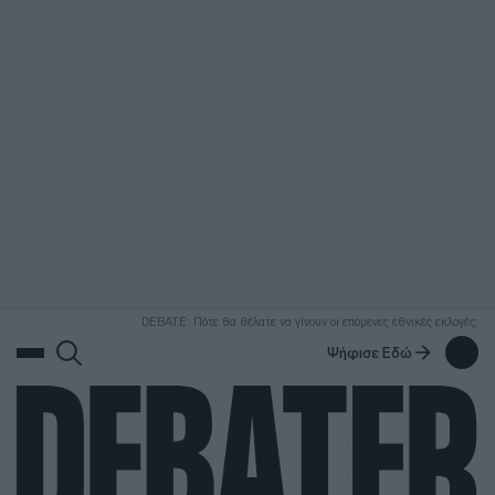
ΑΝΑΖΗΤΗΣΗ
DEBATE: Πότε θα θέλατε να γίνουν οι επόμενες εθνικές εκλογές;
Ψήφισε Εδώ