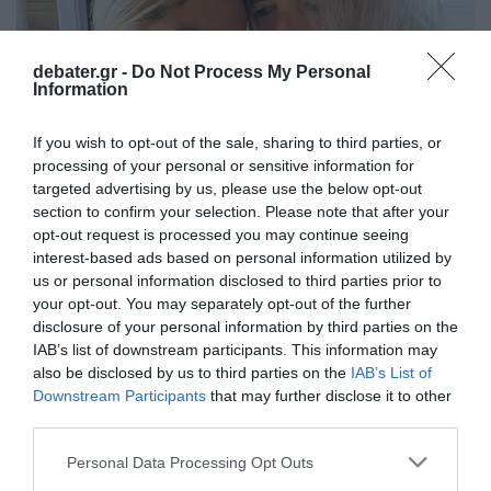
debater.gr -
Do Not Process My Personal
Information
If you wish to opt-out of the sale, sharing to third parties, or
processing of your personal or sensitive information for
targeted advertising by us, please use the below opt-out
section to confirm your selection. Please note that after your
opt-out request is processed you may continue seeing
interest-based ads based on personal information utilized by
LIFESTYLE
us or personal information disclosed to third parties prior to
Σοφία Καρβέλα – Το τρυφερό μήνυμα στον
your opt-out. You may separately opt-out of the further
πατέρα της για τα γενέθλια του – «Μου πήρε
disclosure of your personal information by third parties on the
πολύ χρόνο…»
IAB’s list of downstream participants. This information may
also be disclosed by us to third parties on the
IAB’s List of
«Σε παρακαλώ, μην πεθάνεις σύντομα...»
Downstream Participants
that may further disclose it to other
third parties.
09.09.2024 - 19:29
Please note that this website/app uses one or more Google
Personal Data Processing Opt Outs
services and may gather and store information including but