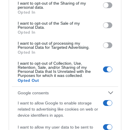
not limited to your visit or usage behaviour. You may click to
I want to opt-out of the Sharing of my
personal data.
grant or deny consent to Google and its third-party tags to
Opted In
use your data for below specified purposes in below Google
consent section.
I want to opt-out of the Sale of my
Personal Data.
Opted In
I want to opt-out of processing my
Personal Data for Targeted Advertising.
Opted In
I want to opt-out of Collection, Use,
Retention, Sale, and/or Sharing of my
Personal Data that Is Unrelated with the
Purposes for which it was collected.
Opted Out
LIFESTYLE
Άννα Βίσση: Με την Σοφία Καρβέλα και τα
Google consents
εγγόνια της στη Κύπρο
I want to allow Google to enable storage
Πρώτη φορά επισκέπτονται την Κύπρο
related to advertising like cookies on web or
device identifiers in apps.
10.07.2024 - 18:16
I want to allow my user data to be sent to