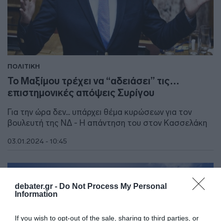
ΠΟΛΙΤΙΚΗ
Το Μαξίμου τρέχει να “αδειάσει” τις…
επιστημονικές απόψεις Συρίγου
Για την ώρα δεν... υπάρχει θέμα κυρώσεων για τον
βουλευτή της ΝΔ - Η απάντηση του στον Κασσελάκη
03.01.2024 - 10:45
debater.gr -
Do Not Process My Personal
Information
If you wish to opt-out of the sale, sharing to third parties, or