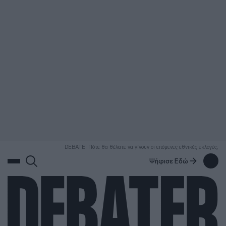
ΑΝΑΖΗΤΗΣΗ
DEBATE: Πότε θα θέλατε να γίνουν οι επόμενες εθνικές εκλογές;
Ψήφισε Εδώ