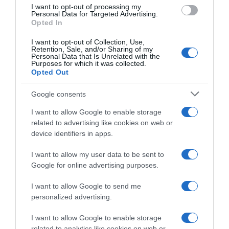
I want to opt-out of processing my
Personal Data for Targeted Advertising.
Opted In
I want to opt-out of Collection, Use,
Retention, Sale, and/or Sharing of my
Personal Data that Is Unrelated with the
Purposes for which it was collected.
Opted Out
Google consents
I want to allow Google to enable storage
related to advertising like cookies on web or
ΠΟΛΙΤΙΚΗ
device identifiers in apps.
Κόντρα κυβέρνησης – αντιπολίτευσης για τις
I want to allow my user data to be sent to
δηλώσεις Συρίγου για τη Συνθήκη της
Google for online advertising purposes.
Λωζάνης
I want to allow Google to send me
Η "προειδοποίηση" Κασσελάκη, οι διευκρινίσεις και το
personalized advertising.
πρώτο "άδειασμα"
I want to allow Google to enable storage
03.01.2024 - 09:38
related to analytics like cookies on web or