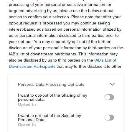
processing of your personal or sensitive information for
targeted advertising by us, please use the below opt-out
section to confirm your selection. Please note that after your
opt-out request is processed you may continue seeing
interest-based ads based on personal information utilized by
us or personal information disclosed to third parties prior to
your opt-out. You may separately opt-out of the further
disclosure of your personal information by third parties on the
ΠΟΛΙΤΙΚΗ
IAB’s list of downstream participants. This information may
also be disclosed by us to third parties on the
IAB’s List of
Τσιόδρας για δηλώσεις Συρίγου: “Η Συνθήκη
Downstream Participants
that may further disclose it to other
της Λωζάνης είναι η βάση των
third parties.
ελληνοτουρκικών σχέσεων και δεν
αναθεωρείται”
Please note that this website/app uses one or more Google
Personal Data Processing Opt Outs
services and may gather and store information including but
Ξεκαθάρισε τη θέση της ελληνικής κυβέρνησης
not limited to your visit or usage behaviour. You may click to
I want to opt-out of the Sharing of my
personal data.
grant or deny consent to Google and its third-party tags to
Opted In
03.01.2024 - 10:14
use your data for below specified purposes in below Google
consent section.
I want to opt-out of the Sale of my
Personal Data.
Opted In