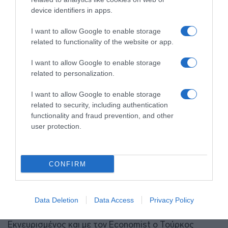
device identifiers in apps.
I want to allow Google to enable storage
related to functionality of the website or app.
I want to allow Google to enable storage
related to personalization.
I want to allow Google to enable storage
related to security, including authentication
functionality and fraud prevention, and other
user protection.
CONFIRM
ΠΟΛΙΤΙΚΗ
Πήρε πάλι το “όπλο” του ο Ερντογάν – “Όσο
η Ελλάδα εξοπλίζει τα νησιά, απομακρύνεται
Data Deletion
Data Access
Privacy Policy
από τη συνθήκη της Λωζάνης”
Εκνευρισμένος και με τον Economist ο Τούρκος