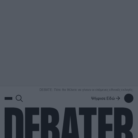
ΑΝΑΖΗΤΗΣΗ
DEBATE: Πότε θα θέλατε να γίνουν οι επόμενες εθνικές εκλογές;
Ψήφισε Εδώ