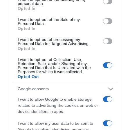
personal data.
grant or deny consent to Google and its third-party tags to
Opted In
use your data for below specified purposes in below Google
consent section.
I want to opt-out of the Sale of my
Personal Data.
Opted In
I want to opt-out of processing my
Personal Data for Targeted Advertising.
Opted In
ΟΙΚΟΝΟΜΙΑ
I want to opt-out of Collection, Use,
Πιερρακάκης: Μηδενίζονται οι χρεώσεις των
Retention, Sale, and/or Sharing of my
Personal Data that Is Unrelated with the
τραπεζών στα ΑΤΜ – Εθνικό πλαφόν 1,5 ευρώ
Purposes for which it was collected.
για τις άλλες πληρωμές
Opted Out
Προανήγγειλε νομοθετική παρέμβαση 7 σημείων για
Google consents
τις τραπεζικές χρεώσεις
I want to allow Google to enable storage
21.07.2025 - 13:35
related to advertising like cookies on web or
device identifiers in apps.
I want to allow my user data to be sent to
Google for online advertising purposes.