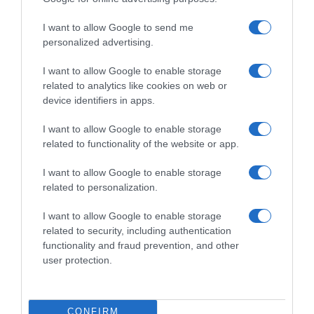
I want to allow Google to send me
personalized advertising.
I want to allow Google to enable storage
related to analytics like cookies on web or
device identifiers in apps.
I want to allow Google to enable storage
related to functionality of the website or app.
I want to allow Google to enable storage
ΟΙΚΟΝΟΜΙΑ
related to personalization.
Τραπεζικές συναλλαγές: Από 21 Ιανουαρίου
I want to allow Google to enable storage
μειωμένες χρεώσεις – Που θα αναρτηθεί ο
related to security, including authentication
κατάλογος των προμηθειών
functionality and fraud prevention, and other
user protection.
Τι ισχύει για εμβάσματα μέχρι 5.000 ευρώ
09.01.2025 - 10:38
CONFIRM