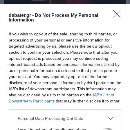
debater.gr -
Do Not Process My Personal
Information
If you wish to opt-out of the sale, sharing to third parties, or
processing of your personal or sensitive information for
targeted advertising by us, please use the below opt-out
ΟΙΚΟΝΟΜΙΑ
section to confirm your selection. Please note that after your
Οι τέσσερις μεγάλες αλλαγές που έρχονται
opt-out request is processed you may continue seeing
στις συναλλαγές μέσω ΑΤΜ στις τράπεζες
interest-based ads based on personal information utilized by
us or personal information disclosed to third parties prior to
Δείτε παραδείγματα
your opt-out. You may separately opt-out of the further
disclosure of your personal information by third parties on the
26.07.2025 - 08:06
IAB’s list of downstream participants. This information may
also be disclosed by us to third parties on the
IAB’s List of
Downstream Participants
that may further disclose it to other
third parties.
Please note that this website/app uses one or more Google
Personal Data Processing Opt Outs
services and may gather and store information including but
not limited to your visit or usage behaviour. You may click to
I want to opt-out of the Sharing of my