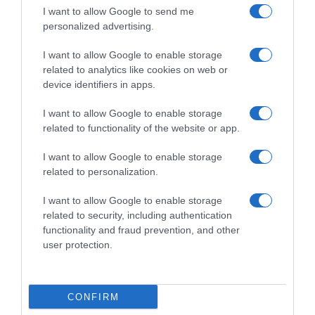
I want to allow Google to send me
personalized advertising.
I want to allow Google to enable storage
related to analytics like cookies on web or
device identifiers in apps.
I want to allow Google to enable storage
related to functionality of the website or app.
I want to allow Google to enable storage
LIFESTYLE
related to personalization.
Σελίν Ντιόν: Το αισιόδοξο μήνυμά της για το
2025 – «Ας πιούμε στις ατελείωτες ευκαιρίες
I want to allow Google to enable storage
related to security, including authentication
του επόμενου έτους»
functionality and fraud prevention, and other
user protection.
Το συγκινητικό μήνυμα που έστειλε στους θαυμαστές
της
02.01.2025 - 14:02
CONFIRM