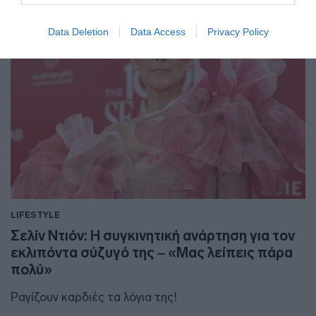
Data Deletion
Data Access
Privacy Policy
LIFESTYLE
Σελίν Ντιόν: Η συγκινητική ανάρτηση για τον
εκλιπόντα σύζυγό της – «Μας λείπεις πάρα
πολύ»
Ραγίζουν καρδιές τα λόγια της!