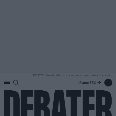
ΑΝΑΖΗΤΗΣΗ
DEBATE: Πότε θα θέλατε να γίνουν οι επόμενες εθνικές εκλογές;
Ψήφισε Εδώ