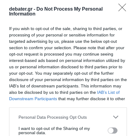
debater.gr -
Do Not Process My Personal
Information
If you wish to opt-out of the sale, sharing to third parties, or
processing of your personal or sensitive information for
targeted advertising by us, please use the below opt-out
LIFESTYLE
section to confirm your selection. Please note that after your
Σελίν Ντιόν: Εξ αποστάσεως μέσω video wall
opt-out request is processed you may continue seeing
στην Eurovision 2025 – Η ανακοίνωσή της
interest-based ads based on personal information utilized by
us or personal information disclosed to third parties prior to
Δεν θα εμφανιστεί ζωντανά στον τελικό του λαμπερού
your opt-out. You may separately opt-out of the further
διαγωνισμού
disclosure of your personal information by third parties on the
IAB’s list of downstream participants. This information may
13.05.2025 - 13:52
also be disclosed by us to third parties on the
IAB’s List of
Downstream Participants
that may further disclose it to other
third parties.
Please note that this website/app uses one or more Google
Personal Data Processing Opt Outs
services and may gather and store information including but
not limited to your visit or usage behaviour. You may click to
I want to opt-out of the Sharing of my
personal data.
grant or deny consent to Google and its third-party tags to