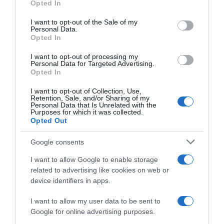
Opted In
use your data for below specified purposes in below Google
consent section.
I want to opt-out of the Sale of my
Personal Data.
Opted In
I want to opt-out of processing my
Personal Data for Targeted Advertising.
Opted In
I want to opt-out of Collection, Use,
LIFESTYLE
Retention, Sale, and/or Sharing of my
Personal Data that Is Unrelated with the
Eurovision 2025: Η Σελίν Ντιόν θα εμφανιστεί
Purposes for which it was collected.
στον διαγωνισμό; «Φουντώνουν» τα σενάρια
Opted Out
Είχε φέρει τη νίκη για την Ελβετία το 1988 με το
Google consents
κομμάτι "Ne partez pas sans moi"
I want to allow Google to enable storage
07.05.2025 - 14:37
related to advertising like cookies on web or
device identifiers in apps.
I want to allow my user data to be sent to
Google for online advertising purposes.