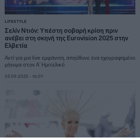
LIFESTYLE
Σελίν Ντιόν: Υπέστη σοβαρή κρίση πριν
ανέβει στη σκηνή της Eurovision 2025 στην
Ελβετία
Αντί για μια live εμφάνιση, απηύθυνε ένα ηχογραφημένο
μήνυμα στον Α’ Ημιτελικό
03.09.2025 - 16:07