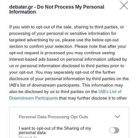
debater.gr -
Do Not Process My Personal
Information
ΕΛΛΑΔΑ
If you wish to opt-out of the sale, sharing to third parties, or
Φορτηγό μετέφερε αυγά από τη Βουλγαρία
processing of your personal or sensitive information for
χωρίς την απαραίτητη σήμανση – “Πιάστηκε”
targeted advertising by us, please use the below opt-out
section to confirm your selection. Please note that after your
από το Σ.Δ.Ο.Ε.
opt-out request is processed you may continue seeing
Απόφαση του Υπουργού Αγροτικής Ανάπτυξης και
interest-based ads based on personal information utilized by
us or personal information disclosed to third parties prior to
Τροφίμων
your opt-out. You may separately opt-out of the further
07.04.2023 - 16:34
disclosure of your personal information by third parties on the
IAB’s list of downstream participants. This information may
also be disclosed by us to third parties on the
IAB’s List of
Downstream Participants
that may further disclose it to other
third parties.
Please note that this website/app uses one or more Google
Personal Data Processing Opt Outs
services and may gather and store information including but
not limited to your visit or usage behaviour. You may click to
I want to opt-out of the Sharing of my
personal data.
grant or deny consent to Google and its third-party tags to
Opted In