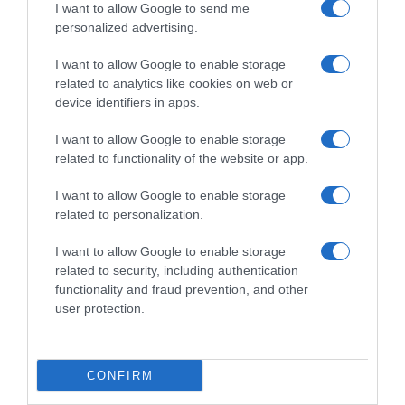
I want to allow Google to send me
personalized advertising.
I want to allow Google to enable storage
related to analytics like cookies on web or
device identifiers in apps.
I want to allow Google to enable storage
related to functionality of the website or app.
ΠΟΛΙΤΙΚΗ
I want to allow Google to enable storage
“Δεν κλήθηκα για εξηγήσεις” λέει η Σοφία
related to personalization.
Νικολάου – “Δεν σκέφτηκαν να παραιτηθώ
από υποψήφια”
I want to allow Google to enable storage
related to security, including authentication
Τι ανέφερε για το πόρισμα του ΣΔΟΕ
functionality and fraud prevention, and other
user protection.
22.02.2023 - 11:46
CONFIRM