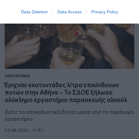
Data Deletion
Data Access
Privacy Policy
ΟΙΚΟΝΟΜΙΑ
Έριχναν εκατοντάδες λίτρα επικίνδυνων
ποτών στην Αθήνα – Το ΣΔΟΕ ξήλωσε
ολόκληρο εργαστήριο παρασκευής αλκοόλ
Δείτε τα αποκαλυπτικά βίντεο μέσα από το παράνομο
εργαστήριο
03.08.2022 - 17:37