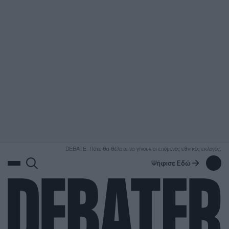
ΑΝΑΖΗΤΗΣΗ
DEBATE: Πότε θα θέλατε να γίνουν οι επόμενες εθνικές εκλογές;
Ψήφισε Εδώ