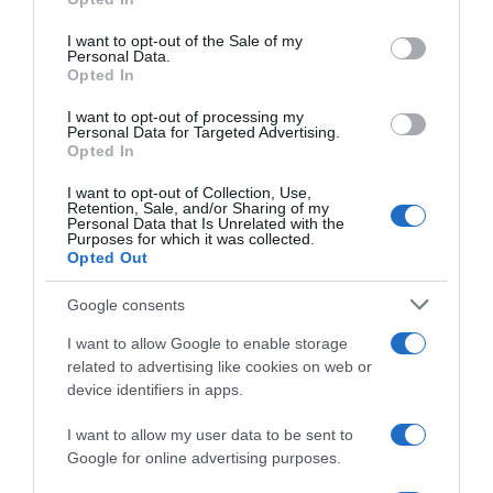
use your data for below specified purposes in below Google
consent section.
I want to opt-out of the Sale of my
Personal Data.
Opted In
I want to opt-out of processing my
Personal Data for Targeted Advertising.
Opted In
ΟΙΚΟΝΟΜΙΑ
Κατασχέθηκαν 145.000 φιάλες με ποτά
I want to opt-out of Collection, Use,
Retention, Sale, and/or Sharing of my
“μπόμπες” από το ΣΔΟΕ – Έφοδος σε
Personal Data that Is Unrelated with the
Purposes for which it was collected.
κοντέινερ στο λιμάνι του Πειραιά
Opted Out
"Λαβράκι"... ενάντια στο λαθρεμπόριο
Google consents
06.04.2023 - 16:42
I want to allow Google to enable storage
related to advertising like cookies on web or
device identifiers in apps.
I want to allow my user data to be sent to
Google for online advertising purposes.