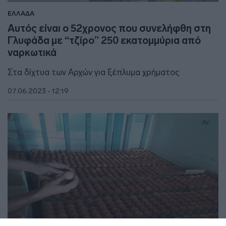
ΕΛΛΑΔΑ
Αυτός είναι ο 52χρονος που συνελήφθη στη
Γλυφάδα με “τζίρο” 250 εκατομμύρια από
ναρκωτικά
Στα δίχτυα των Αρχών για ξέπλυμα χρήματος
07.06.2023 - 12:19