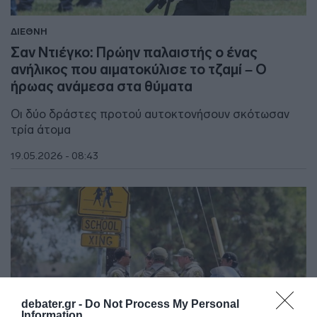
ΔΙΕΘΝΗ
Σαν Ντιέγκο: Πρώην παλαιστής ο ένας
ανήλικος που αιματοκύλισε το τζαμί – Ο
ήρωας ανάμεσα στα θύματα
Οι δύο δράστες προτού αυτοκτονήσουν σκότωσαν
τρία άτομα
19.05.2026 - 08:43
debater.gr -
Do Not Process My Personal
Information