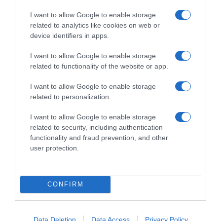
I want to allow Google to enable storage
related to analytics like cookies on web or
device identifiers in apps.
I want to allow Google to enable storage
related to functionality of the website or app.
I want to allow Google to enable storage
ΔΙΕΘΝΗ
related to personalization.
Σαν Ντιέγκο: Συνετρίβη αεροπλάνο με έξι
I want to allow Google to enable storage
επιβάτες ανοικτά των ακτών
related to security, including authentication
functionality and fraud prevention, and other
Συναγερμός στις Αρχές των ΗΠΑ
user protection.
09.06.2025 - 18:56
CONFIRM
Data Deletion
Data Access
Privacy Policy