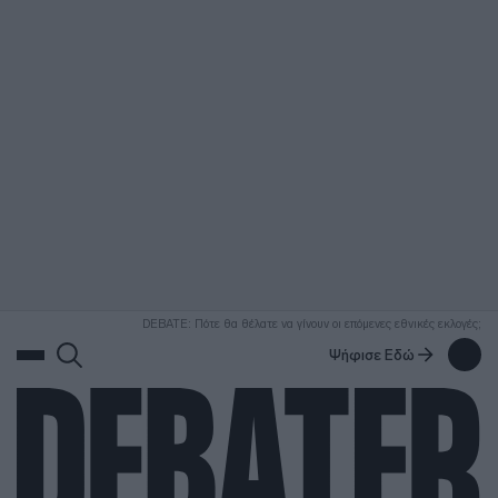
ΑΝΑΖΗΤΗΣΗ
DEBATE: Πότε θα θέλατε να γίνουν οι επόμενες εθνικές εκλογές;
Ψήφισε Εδώ