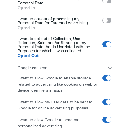
Personal Data.
Opted In
I want to opt-out of processing my
Personal Data for Targeted Advertising.
Opted In
I want to opt-out of Collection, Use,
Retention, Sale, and/or Sharing of my
Personal Data that Is Unrelated with the
ΔΙΕΘΝΗ
Purposes for which it was collected.
Πυροβολισμοί σε Ισλαμικό Κέντρο στο Σαν
Opted Out
Ντιέγκο – Αναφορές για θύματα (Βίντεο)
Google consents
Συναγερμός στις Αρχές
I want to allow Google to enable storage
related to advertising like cookies on web or
18.05.2026 - 22:42
device identifiers in apps.
I want to allow my user data to be sent to
Google for online advertising purposes.
I want to allow Google to send me
personalized advertising.