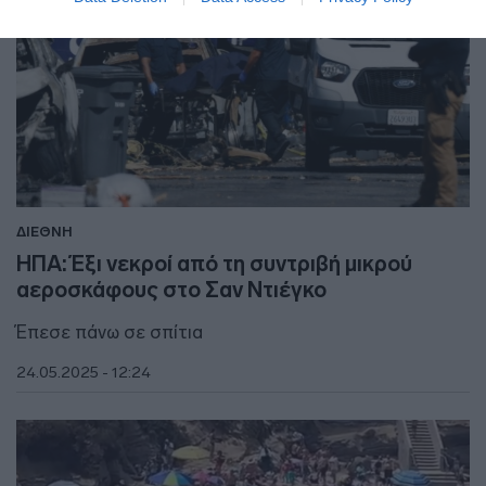
ΔΙΕΘΝΗ
ΗΠΑ: Έξι νεκροί από τη συντριβή μικρού
αεροσκάφους στο Σαν Ντιέγκο
Έπεσε πάνω σε σπίτια
24.05.2025 - 12:24