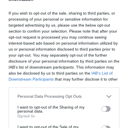
If you wish to opt-out of the sale, sharing to third parties, or
processing of your personal or sensitive information for
targeted advertising by us, please use the below opt-out
section to confirm your selection. Please note that after your
ΔΙΕΘΝΗ
opt-out request is processed you may continue seeing
Σαν Ντιέγκο: Τρεις νεκροί από τους
interest-based ads based on personal information utilized by
πυροβολισμούς στο Ισλαμικό Κέντρο –
us or personal information disclosed to third parties prior to
Αυτοκτόνησαν οι δύο δράστες (βίντεο)
your opt-out. You may separately opt-out of the further
disclosure of your personal information by third parties on the
Ανήλικος ο ένας εξ αυτών
IAB’s list of downstream participants. This information may
also be disclosed by us to third parties on the
IAB’s List of
19.05.2026 - 07:55
Downstream Participants
that may further disclose it to other
third parties.
Please note that this website/app uses one or more Google
Personal Data Processing Opt Outs
services and may gather and store information including but
not limited to your visit or usage behaviour. You may click to
I want to opt-out of the Sharing of my
personal data.
grant or deny consent to Google and its third-party tags to
Opted In
use your data for below specified purposes in below Google
consent section.
I want to opt-out of the Sale of my