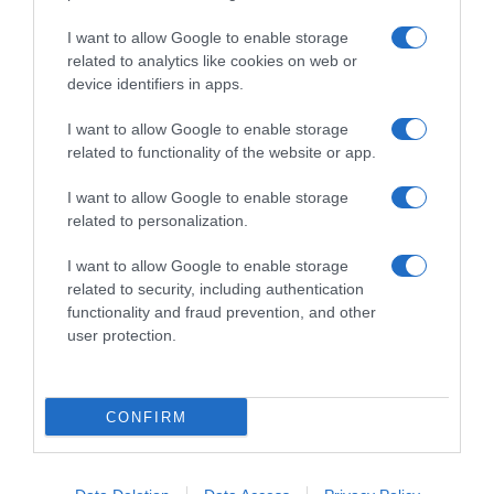
I want to allow Google to enable storage
related to analytics like cookies on web or
device identifiers in apps.
I want to allow Google to enable storage
LIFESTYLE
related to functionality of the website or app.
Πέτρος Λαγούτης για Μάρθα Λαμπίρη
Φεντόρουφ: “Τις χειρότερες μέρες μας δεν
I want to allow Google to enable storage
θα τις καταλάβει κανένας στο θέατρο”
related to personalization.
“Δεν έχει χρειαστεί να μεταφέρουμε την προσωπική
I want to allow Google to enable storage
ζωή στη δουλειά"
related to security, including authentication
functionality and fraud prevention, and other
27.01.2025 - 10:31
user protection.
CONFIRM