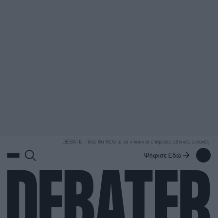
ΑΝΑΖΗΤΗΣΗ
DEBATE: Πότε θα θέλατε να γίνουν οι επόμενες εθνικές εκλογές;
Ψήφισε Εδώ