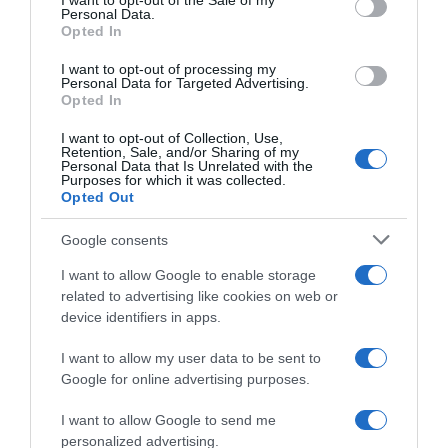
I want to opt-out of the Sale of my
Personal Data.
Opted In
I want to opt-out of processing my
MEDIA
Personal Data for Targeted Advertising.
Big Brother: «Έσκασε» το trailer με τον
Opted In
Πέτρο Λαγούτη – «Αυτό το σόου το βλέπουν
I want to opt-out of Collection, Use,
όλοι!»
Retention, Sale, and/or Sharing of my
Personal Data that Is Unrelated with the
Purposes for which it was collected.
Κάνει πρεμιέρα την Κυριακή 27 Απριλίου στις 21.00
Opted Out
15.04.2025 - 14:01
Google consents
I want to allow Google to enable storage
related to advertising like cookies on web or
device identifiers in apps.
I want to allow my user data to be sent to
Google for online advertising purposes.
I want to allow Google to send me
personalized advertising.