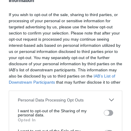
Information
LIFESTYLE
Πέτρος Λαγούτης: Ο λόγος που δέχθηκε την
If you wish to opt-out of the sale, sharing to third parties, or
πρόταση για το «Big Brother» – Τι
processing of your personal or sensitive information for
αποκάλυψε
targeted advertising by us, please use the below opt-out
section to confirm your selection. Please note that after your
Το ριάλιτι κάνει πρεμιέρα την Κυριακή 27 Απριλίου
opt-out request is processed you may continue seeing
στις 21:00
interest-based ads based on personal information utilized by
us or personal information disclosed to third parties prior to
24.04.2025 - 09:12
your opt-out. You may separately opt-out of the further
disclosure of your personal information by third parties on the
IAB’s list of downstream participants. This information may
also be disclosed by us to third parties on the
IAB’s List of
Downstream Participants
that may further disclose it to other
third parties.
Please note that this website/app uses one or more Google
Personal Data Processing Opt Outs
services and may gather and store information including but
not limited to your visit or usage behaviour. You may click to
I want to opt-out of the Sharing of my
personal data.
grant or deny consent to Google and its third-party tags to
Opted In
use your data for below specified purposes in below Google
consent section.