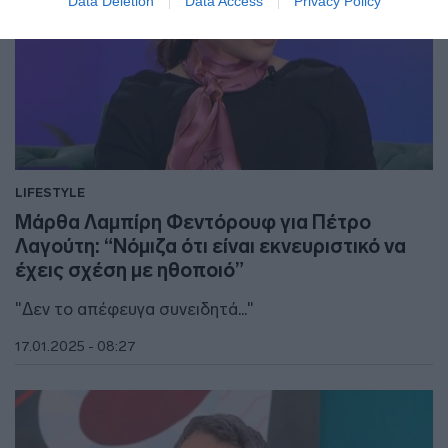
Data Deletion
Data Access
Privacy Policy
LIFESTYLE
Μάρθα Λαμπίρη Φεντόρουφ για Πέτρο
Λαγούτη: “Νόμιζα ότι είναι εκνευριστικό να
έχεις σχέση με ηθοποιό”
"Δεν το απέφευγα συνειδητά..."
17.01.2025 - 08:27