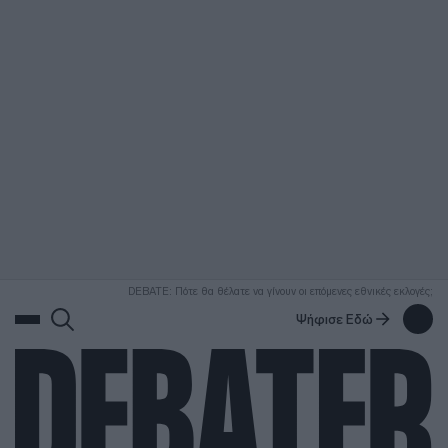
ΑΝΑΖΗΤΗΣΗ
DEBATE: Πότε θα θέλατε να γίνουν οι επόμενες εθνικές εκλογές;
Ψήφισε Εδώ