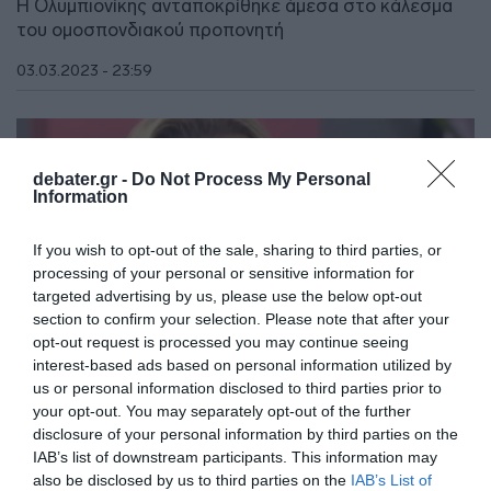
Η Ολυμπιονίκης ανταποκρίθηκε άμεσα στο κάλεσμα
του ομοσπονδιακού προπονητή
03.03.2023 - 23:59
debater.gr -
Do Not Process My Personal
Information
If you wish to opt-out of the sale, sharing to third parties, or
processing of your personal or sensitive information for
targeted advertising by us, please use the below opt-out
section to confirm your selection. Please note that after your
opt-out request is processed you may continue seeing
interest-based ads based on personal information utilized by
us or personal information disclosed to third parties prior to
your opt-out. You may separately opt-out of the further
disclosure of your personal information by third parties on the
LIFESTYLE
IAB’s list of downstream participants. This information may
Συγκινεί ο Ιωάννης Μελισσανίδης – “Είχα ένα
also be disclosed by us to third parties on the
IAB’s List of