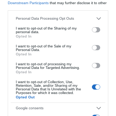
σοβαρό τροχαίο και έπαθα στραβισμό στα
Downstream Participants
that may further disclose it to other
third parties.
μάτια” (vid)
Please note that this website/app uses one or more Google
Personal Data Processing Opt Outs
Η μειωμένη όραση από μικρή ηλικία, το χειρουργείο και
services and may gather and store information including but
η βοήθεια του προπονητή του
not limited to your visit or usage behaviour. You may click to
I want to opt-out of the Sharing of my
personal data.
grant or deny consent to Google and its third-party tags to
29.12.2022 - 13:09
Opted In
use your data for below specified purposes in below Google
consent section.
I want to opt-out of the Sale of my
Personal Data.
Opted In
I want to opt-out of processing my
Personal Data for Targeted Advertising.
Opted In
I want to opt-out of Collection, Use,
Retention, Sale, and/or Sharing of my
Personal Data that Is Unrelated with the
Purposes for which it was collected.
Opted Out
Google consents