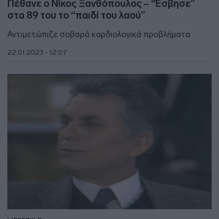
Πέθανε ο Νίκος Ξανθόπουλος – “Έσβησε”
στα 89 του το “παιδί του λαού”
Αντιμετώπιζε σοβαρά καρδιολογικά προβλήματα
22.01.2023 - 12:07