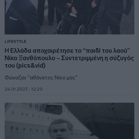
LIFESTYLE
Η Ελλάδα αποχαιρέτησε το “παιδί του λαού”
Νίκο Ξανθόπουλο – Συντετριμμένη η σύζυγός
του (pics&vid)
Φώναζαν "αθάνατος Νίκο μας"
24.01.2023 - 12:29