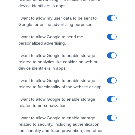
23.01.2023 - 08:02
device identifiers in apps.
I want to allow my user data to be sent to
Google for online advertising purposes.
I want to allow Google to send me
personalized advertising.
I want to allow Google to enable storage
related to analytics like cookies on web or
device identifiers in apps.
I want to allow Google to enable storage
related to functionality of the website or app.
I want to allow Google to enable storage
related to personalization.
LIFESTYLE
Συγκλονίζει η κόρη του Ξανθόπουλου – “Ο
I want to allow Google to enable storage
πατέρας μου έκανε μια ζωή σαν παραμύθι”
related to security, including authentication
functionality and fraud prevention, and other
Άφησε την τελευταία του πνοή στα 89 του χρόνια