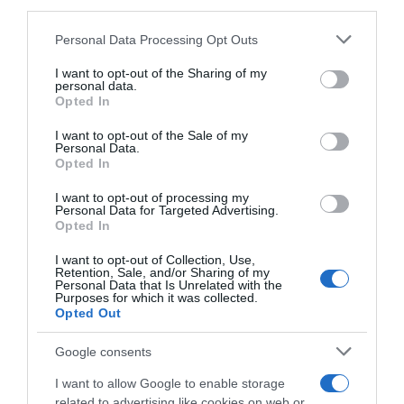
third parties.
Please note that this website/app uses one or more Google
Personal Data Processing Opt Outs
services and may gather and store information including but
not limited to your visit or usage behaviour. You may click to
I want to opt-out of the Sharing of my
personal data.
grant or deny consent to Google and its third-party tags to
Opted In
use your data for below specified purposes in below Google
consent section.
I want to opt-out of the Sale of my
Personal Data.
Opted In
I want to opt-out of processing my
Personal Data for Targeted Advertising.
Opted In
I want to opt-out of Collection, Use,
Retention, Sale, and/or Sharing of my
Personal Data that Is Unrelated with the
LIFESTYLE
Purposes for which it was collected.
Opted Out
Την Τρίτη στο Α’ νεκροταφείο Αθηνών η
κηδεία του Νίκου Ξανθόπουλου
Google consents
Το "παιδί του λαού" δεν μένει πια εδώ
I want to allow Google to enable storage
related to advertising like cookies on web or