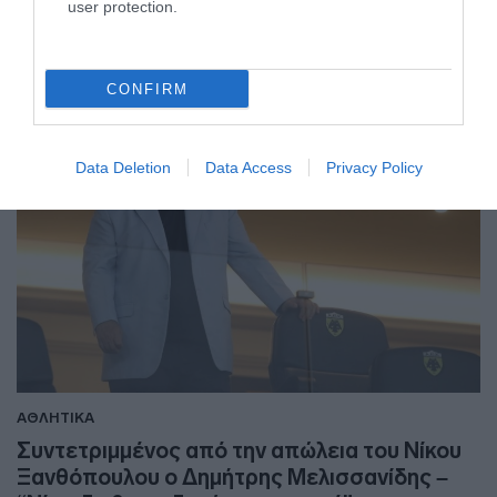
user protection.
22.01.2023 - 16:33
CONFIRM
Data Deletion
Data Access
Privacy Policy
ΑΘΛΗΤΙΚΑ
Συντετριμμένος από την απώλεια του Νίκου
Ξανθόπουλου ο Δημήτρης Μελισσανίδης –