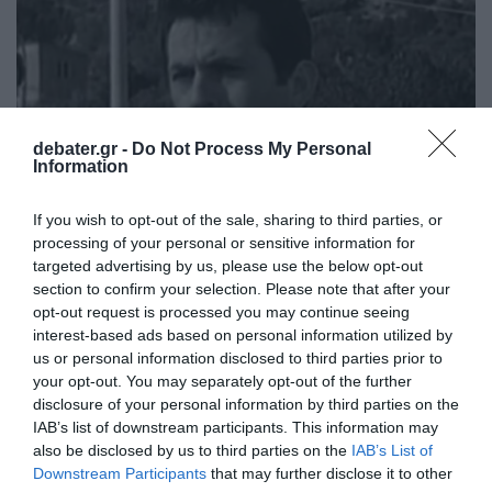
debater.gr -
Do Not Process My Personal
Information
If you wish to opt-out of the sale, sharing to third parties, or
processing of your personal or sensitive information for
targeted advertising by us, please use the below opt-out
section to confirm your selection. Please note that after your
LIFESTYLE
opt-out request is processed you may continue seeing
Η τελευταία επιθυμία του Νίκου
interest-based ads based on personal information utilized by
us or personal information disclosed to third parties prior to
Ξανθόπουλου – Τι είχε ζητήσει από τα παιδιά
your opt-out. You may separately opt-out of the further
του
disclosure of your personal information by third parties on the
IAB’s list of downstream participants. This information may
Την Τρίτη η κηδεία του ηθοποιού
also be disclosed by us to third parties on the
IAB’s List of
Downstream Participants
that may further disclose it to other
23.01.2023 - 09:33