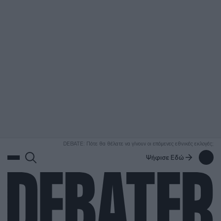
ΑΝΑΖΗΤΗΣΗ
DEBATE: Πότε θα θέλατε να γίνουν οι επόμενες εθνικές εκλογές;
Ψήφισε Εδώ