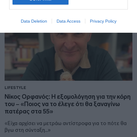
Data Deletion
Data Access
Privacy Policy
LIFESTYLE
Νίκος Ορφανός: Η εξομολόγηση για την κόρη
του – «Ποιος να το έλεγε ότι θα ξαναγίνω
πατέρας στα 55»
«Είχα αρχίσει να μετράω αντίστροφα για το πότε θα
βγω στη σύνταξη...»