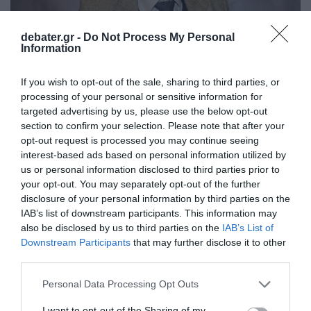
debater.gr -
Do Not Process My Personal
Information
If you wish to opt-out of the sale, sharing to third parties, or
processing of your personal or sensitive information for
LIFESTYLE
targeted advertising by us, please use the below opt-out
Νίκος Ορφανός: Βάφτισε την κόρη του ο
section to confirm your selection. Please note that after your
ηθοποιός – Το όνομα που πήρε η νεοφώτιστη
opt-out request is processed you may continue seeing
(pic)
interest-based ads based on personal information utilized by
us or personal information disclosed to third parties prior to
Το αποκάλυψε μέσα από μια φωτογραφία που
your opt-out. You may separately opt-out of the further
δημοσίευσε στο Instagram
disclosure of your personal information by third parties on the
IAB’s list of downstream participants. This information may
14.07.2025 - 09:40
also be disclosed by us to third parties on the
IAB’s List of
Downstream Participants
that may further disclose it to other
third parties.
Please note that this website/app uses one or more Google
Personal Data Processing Opt Outs
services and may gather and store information including but
not limited to your visit or usage behaviour. You may click to
I want to opt-out of the Sharing of my