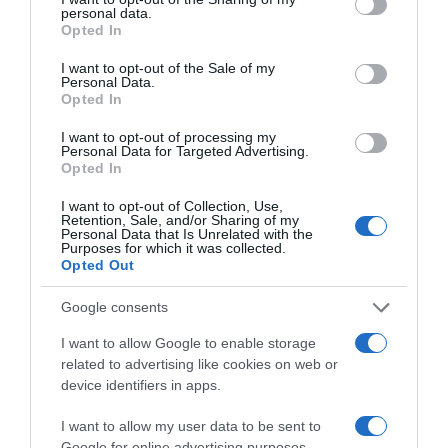
personal data.
grant or deny consent to Google and its third-party tags to
Opted In
use your data for below specified purposes in below Google
consent section.
I want to opt-out of the Sale of my
Personal Data.
Opted In
I want to opt-out of processing my
Personal Data for Targeted Advertising.
Opted In
I want to opt-out of Collection, Use,
LIFESTYLE
Retention, Sale, and/or Sharing of my
Personal Data that Is Unrelated with the
Νίκος Ορφανός: Η νέα ανάρτηση μετά την
Purposes for which it was collected.
περιπέτεια υγείας – Το μήνυμα αισιοδοξίας
Opted Out
του ηθοποιού
Google consents
Ο ίδιος αποκάλυψε ότι είχε έναν όγκο στο κεφάλι του
I want to allow Google to enable storage
related to advertising like cookies on web or
12.05.2025 - 16:52
device identifiers in apps.
I want to allow my user data to be sent to
Google for online advertising purposes.