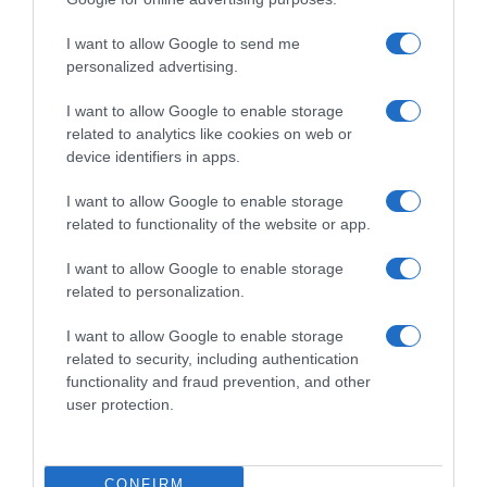
I want to allow Google to send me
personalized advertising.
I want to allow Google to enable storage
related to analytics like cookies on web or
device identifiers in apps.
I want to allow Google to enable storage
related to functionality of the website or app.
I want to allow Google to enable storage
LIFESTYLE
related to personalization.
Νίκος Ορφανός: «Ήρθα εδώ γιατί είχα όγκο
I want to allow Google to enable storage
στο κεφάλι»
related to security, including authentication
functionality and fraud prevention, and other
Το συγκινητικό μήνυμα του ηθοποιού
user protection.
05.05.2025 - 23:01
CONFIRM