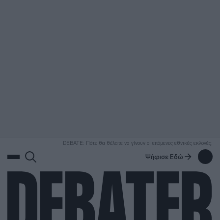
ΑΝΑΖΗΤΗΣΗ
DEBATE: Πότε θα θέλατε να γίνουν οι επόμενες εθνικές εκλογές;
Ψήφισε Εδώ