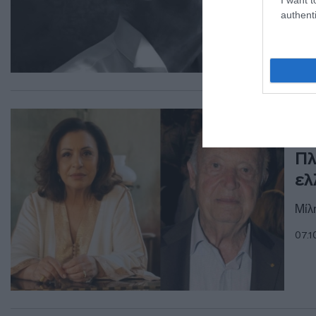
authenti
LIF
Χά
Πλ
ελ
Μίλ
07.1