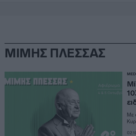
ΜΙΜΗΣ ΠΛΕΣΣΑΣ
MED
Μί
10
ει
Με 
Κυρ
02.1