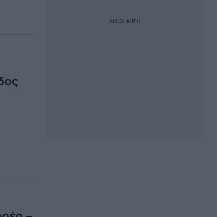
ΔΙΑΦΗΜΙΣΗ
δος
ρρέρ –