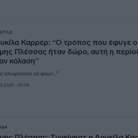
ESTYLE
υκίλα Καρρέρ: “Ο τρόπος που έφυγε ο
μης Πλέσσας ήταν δώρο, αυτή η περίο
αν κόλαση”
χε αποφασίσει να φύγει..."
3.2025 - 09:58
ΑΔΑ
μης Πλέσσας: Συγκίνησε η Λουκίλα Κα