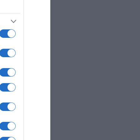
ics)
τίο