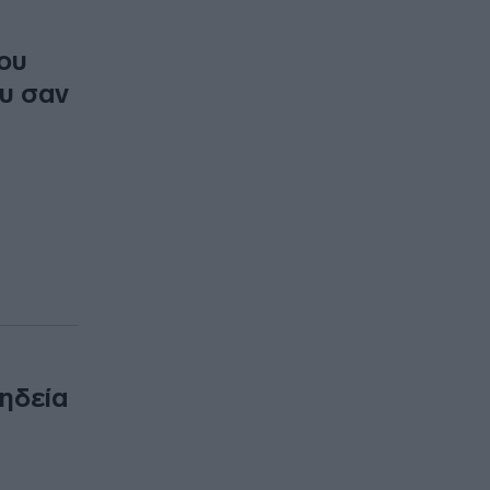
του
ου σαν
κηδεία