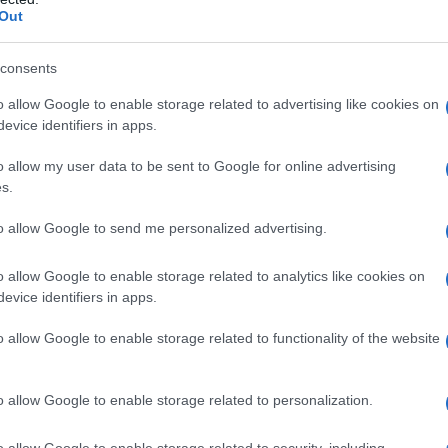
Out
μης Πλέσσας: Ξεκίνησε το λαϊκό
οσκύνημα για τον σπουδαίο συνθέτη (p
consents
 Α΄ Νεκροταφείο Αθηνών
o allow Google to enable storage related to advertising like cookies on
evice identifiers in apps.
0.2024 - 10:59
o allow my user data to be sent to Google for online advertising
s.
to allow Google to send me personalized advertising.
o allow Google to enable storage related to analytics like cookies on
evice identifiers in apps.
ESTYLE
μης Πλέσσας: Σήμερα το τελευταίο αν
o allow Google to enable storage related to functionality of the website
ον σπουδαίο συνθέτη
o allow Google to enable storage related to personalization.
ς οι πληροφορίες για την κηδεία του
0.2024 - 10:27
o allow Google to enable storage related to security, including