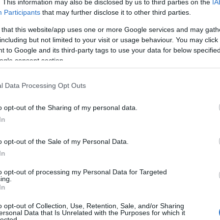
. This information may also be disclosed by us to third parties on the
IA
Participants
that may further disclose it to other third parties.
 that this website/app uses one or more Google services and may gath
including but not limited to your visit or usage behaviour. You may click 
 to Google and its third-party tags to use your data for below specifi
ogle consent section.
ΑΔΑ
μης Πλέσσας: Συντετριμμένες η σύζυγ
l Data Processing Opt Outs
υ, Λουκίλα Καρρέρ και η κόρη του, Ελε
o opt-out of the Sharing of my personal data.
ην κηδεία του (pics)
In
ηδεία πραγματοποιείται αυτή την ώρα στο Α' Νεκροταφεί
o opt-out of the Sale of my Personal Data.
0.2024 - 14:28
In
to opt-out of processing my Personal Data for Targeted
ing.
In
o opt-out of Collection, Use, Retention, Sale, and/or Sharing
ersonal Data that Is Unrelated with the Purposes for which it
ΑΔΑ
lected.