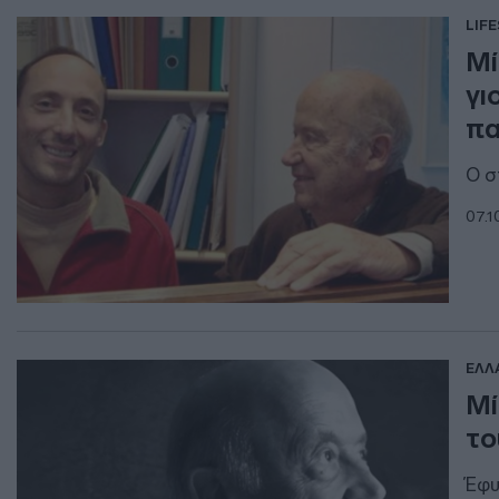
LIF
Μί
γι
πα
Ο σ
07.1
ΕΛΛ
Μί
το
Έφυ