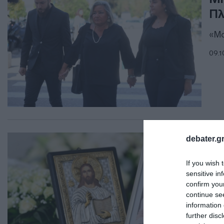
Πλ
«Μο
09.1
ΕΛΛ
debater.gr
Μί
If you wish 
το
sensitive in
confirm you
Πλή
continue se
information 
09.1
further disc