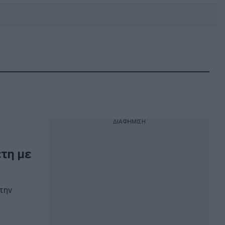
DEBATE: Πότε θα θέλατε να
γίνουν οι επόμενες εθνικές
εκλογές;
ΔΙΑΦΗΜΙΣΗ
έτη με
την