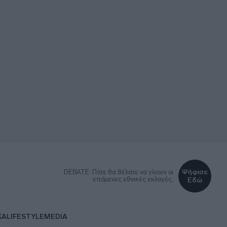
Ψήφισε
DEBATE: Πότε θα θέλατε να γίνουν οι
επόμενες εθνικές εκλογές;
Εδώ
ΚΑ
LIFESTYLE
MEDIA