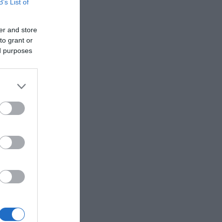
B’s List of
er and store
to grant or
ed purposes
ός
άνα
ο Αθηνών