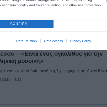
cation functionality and fraud prevention, and other user protection.
CONFIRM
ESTYLE
Data Deletion
Data Access
Privacy Policy
ρις Αλεξίου: Τα συγκινητικά λόγια στο
έσσα – «Είναι ένας ογκόλιθος για την
ληνική μουσική»
ησε για τον σπουδαίο συνθέτη, λίγες ημέρες μετά τον θάν
0.2024 - 15:22