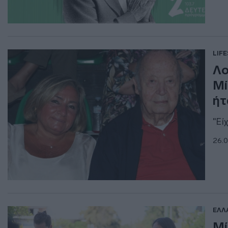
LIF
Λο
Μί
ήτ
"Εί
26.0
ΕΛΛ
Μί