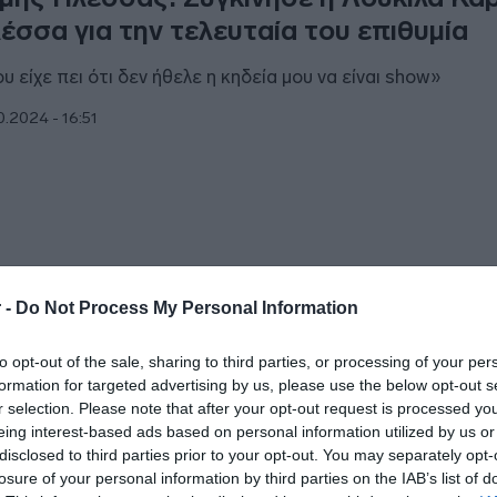
έσσα για την τελευταία του επιθυμία
υ είχε πει ότι δεν ήθελε η κηδεία μου να είναι show»
0.2024 - 16:51
ΑΔΑ
 -
Do Not Process My Personal Information
μης Πλέσσας: Θλίψη στο τελευταίο «α
to opt-out of the sale, sharing to third parties, or processing of your per
υ σπουδαίου συνθέτη
formation for targeted advertising by us, please use the below opt-out s
r selection. Please note that after your opt-out request is processed y
θος κόσμου βρέθηκε στο Α' Νεκροταφείο για να τον αποχ
eing interest-based ads based on personal information utilized by us or
disclosed to third parties prior to your opt-out. You may separately opt-
0.2024 - 15:18
losure of your personal information by third parties on the IAB’s list of