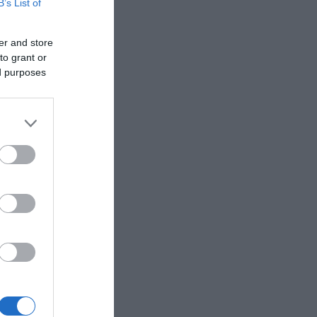
B’s List of
er and store
to grant or
ed purposes
ις