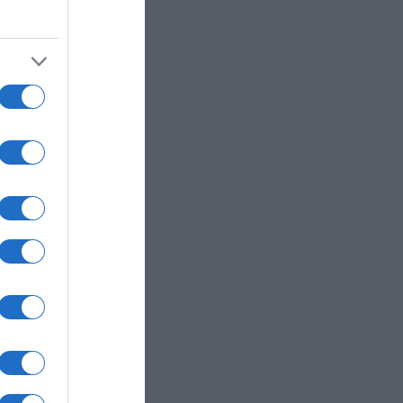
–
εωτική
ων
στ και