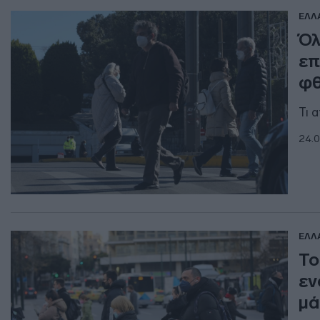
ΕΛΛ
Όλ
επ
φ
Τι 
24.0
ΕΛΛ
Το
εν
μά