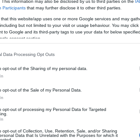
. This information may also be disclosed by us to third parties on the
IA
Participants
that may further disclose it to other third parties.
 that this website/app uses one or more Google services and may gath
including but not limited to your visit or usage behaviour. You may click 
 to Google and its third-party tags to use your data for below specifi
ogle consent section.
ESTYLE
τίδες – DIY μάσκες προσώπου για να τ
l Data Processing Opt Outs
ξαφανίσουμε”!
o opt-out of the Sharing of my personal data.
φυσικό τρόπο και υλικά που έχουμε ήδη στην κουζίνα μας!
In
9.2022 - 16:08
o opt-out of the Sale of my Personal Data.
In
to opt-out of processing my Personal Data for Targeted
ing.
In
o opt-out of Collection, Use, Retention, Sale, and/or Sharing
ersonal Data that Is Unrelated with the Purposes for which it
ΑΔΑ
lected.