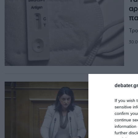
αρ
πα
Τρο
30.0
ΠΟΛ
debater.gr
To
If you wish 
κλ
sensitive in
(v
confirm you
continue se
Τι 
information 
further disc
10.0