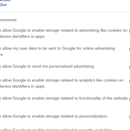
Out
ιστρέφει η κανονικότητα στα σχολεία 
λος τα self test – Πότε θα είναι υποχρ
consents
μάσκα
o allow Google to enable storage related to advertising like cookies on
evice identifiers in apps.
θα γίνεται σε περίπτωση εμφάνισης κρούσματος
8.2022 - 08:21
o allow my user data to be sent to Google for online advertising
s.
to allow Google to send me personalized advertising.
o allow Google to enable storage related to analytics like cookies on
evice identifiers in apps.
ΑΔΑ
 “αέρα” κανονικότητας η επιστροφή τ
o allow Google to enable storage related to functionality of the website
θητών στα σχολεία – Τα σενάρια για τε
σκες
o allow Google to enable storage related to personalization.
πιο ήπια υγειονομικά μέτρα το άνοιγμα των σχολείων
o allow Google to enable storage related to security, including