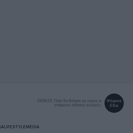
Ψήφισε
DEBATE: Πότε θα θέλατε να γίνουν οι
επόμενες εθνικές εκλογές;
Εδώ
ΚΑ
LIFESTYLE
MEDIA