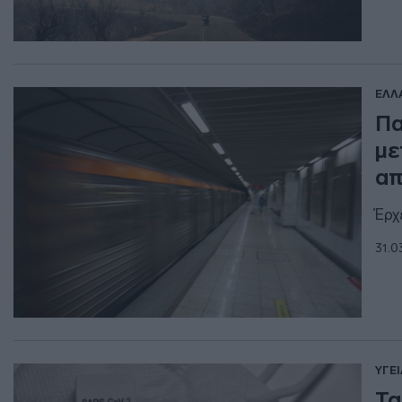
ΕΛΛ
Πα
με
απ
Έρχ
31.0
ΥΓΕΙ
Τα