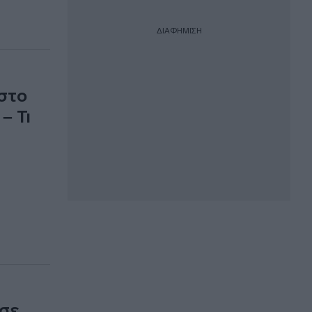
ΔΙΑΦΗΜΙΣΗ
 στο
– Τι
 σε