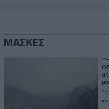
ΜΑΣΚΕΣ
ΕΛΛ
Οδ
ατ
μά
Πώς
18.0