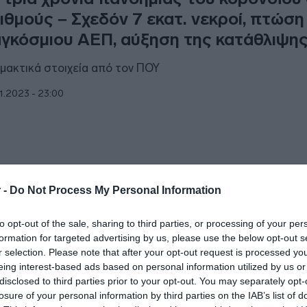
ιθμούς – Σχεδόν 7 εκατ. νεκροί, πτώση
γκόσμιου ΑΕΠ, αύξηση της κατάθλιψη
μακτικά στοιχεία από τον ΠΟΥ
1.2023 - 23:00
ΙΤΙΚΗ
 -
Do Not Process My Personal Information
 ξέκοψε η Κεραμέως – Καμία συζήτηση
to opt-out of the sale, sharing to third parties, or processing of your per
είσιμο ή υποχρεωτική μάσκα στα σχολε
formation for targeted advertising by us, please use the below opt-out s
id)
r selection. Please note that after your opt-out request is processed y
eing interest-based ads based on personal information utilized by us or
είπε για τους διορισμούς
disclosed to third parties prior to your opt-out. You may separately opt-
losure of your personal information by third parties on the IAB’s list of
1.2023 - 10:28