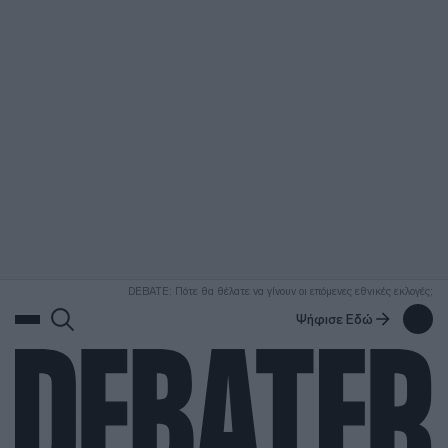
ΑΝΑΖΗΤΗΣΗ
DEBATE: Πότε θα θέλατε να γίνουν οι επόμενες εθνικές εκλογές;
Ψήφισε Εδώ