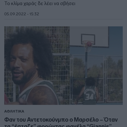
Το κλίμα χαράς δε λέει να σβήσει
05.09.2022 - 15:32
ΑΘΛΗΤΙΚΑ
Φαν του Αντετοκούνμπο ο Μαρσέλο – Όταν
τα “έσταζε” φορώντας φανέλα “Giannis”