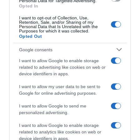
Personal Data for Targeted Advertising.
Το Europa League “υποκλίνεται” στον
Opted In
Μαρσέλο – “Δε χρειάζεται λεζάντα” (pic)
I want to opt-out of Collection, Use,
Retention, Sale, and/or Sharing of my
Ίσως κάνει το ντεμπούτο του με τον Ολυμπιακό στο
Personal Data that Is Unrelated with the
Europa League απέναντι στην Καραμπάχ
Purposes for which it was collected.
Opted Out
06.10.2022 - 19:46
Google consents
I want to allow Google to enable storage
related to advertising like cookies on web or
device identifiers in apps.
I want to allow my user data to be sent to
Google for online advertising purposes.
I want to allow Google to send me
personalized advertising.
I want to allow Google to enable storage
related to analytics like cookies on web or
device identifiers in apps.