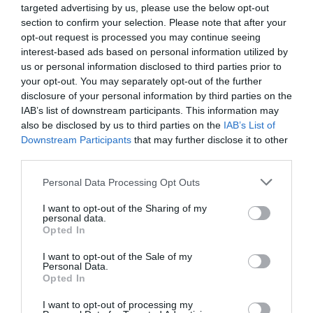
βήματα του ποδοσφαιριστή
targeted advertising by us, please use the below opt-out
section to confirm your selection. Please note that after your
Πολλές είναι οι φήμες
opt-out request is processed you may continue seeing
interest-based ads based on personal information utilized by
22.10.2022 - 16:53
us or personal information disclosed to third parties prior to
your opt-out. You may separately opt-out of the further
disclosure of your personal information by third parties on the
IAB’s list of downstream participants. This information may
also be disclosed by us to third parties on the
IAB’s List of
Downstream Participants
that may further disclose it to other
third parties.
Please note that this website/app uses one or more Google
Personal Data Processing Opt Outs
services and may gather and store information including but
not limited to your visit or usage behaviour. You may click to
I want to opt-out of the Sharing of my
personal data.
grant or deny consent to Google and its third-party tags to
Opted In
use your data for below specified purposes in below Google
consent section.
I want to opt-out of the Sale of my
Personal Data.
Opted In
ΑΘΛΗΤΙΚΑ
I want to opt-out of processing my