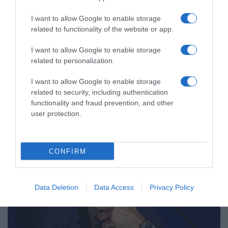
ΑΘΛΗΤΙΚΑ
I want to allow Google to enable storage
related to functionality of the website or app.
Ο Μπακαμπού “έφτιαξε” το ντεμπούτο του
Μίτσελ
I want to allow Google to enable storage
related to personalization.
Παρέμεινε στον πάγκο ο Μαρσέλο
I want to allow Google to enable storage
02.10.2022 - 18:36
related to security, including authentication
functionality and fraud prevention, and other
user protection.
CONFIRM
Data Deletion
Data Access
Privacy Policy