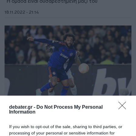
"Η ομάδα είναι δυσαρεστημένη μαζί του"
18.11.2022 - 21:14
debater.gr -
Do Not Process My Personal
Information
ΑΘΛΗΤΙΚΑ
Έτοιμος για την LA FC ο Μαρσέλο;
If you wish to opt-out of the sale, sharing to third parties, or
Δημοσίευμα βάζει “φωτιά” για τα επόμενα
processing of your personal or sensitive information for