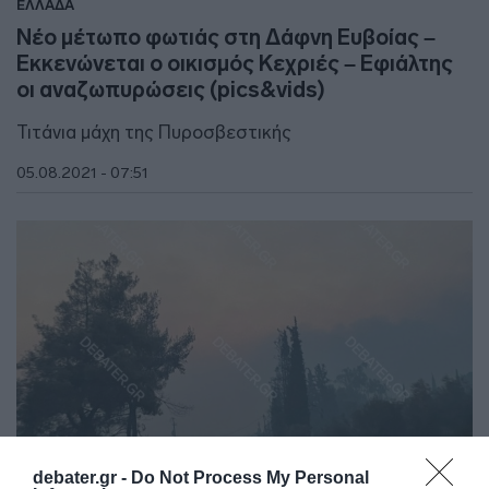
ΕΛΛΑΔΑ
Νέο μέτωπο φωτιάς στη Δάφνη Ευβοίας –
Εκκενώνεται ο οικισμός Κεχριές – Εφιάλτης
οι αναζωπυρώσεις (pics&vids)
Τιτάνια μάχη της Πυροσβεστικής
05.08.2021 - 07:51
debater.gr -
Do Not Process My Personal