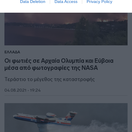
Data Deletion
Data Access
Privacy Policy
ΕΛΛΑΔΑ
Οι φωτιές σε Αρχαία Ολυμπία και Εύβοια
μέσα από φωτογραφίες της NASA
Τεράστιο το μέγεθος της καταστροφής
04.08.2021 - 19:24