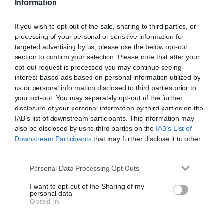
Information
If you wish to opt-out of the sale, sharing to third parties, or
ΕΛΛΑΔΑ
processing of your personal or sensitive information for
Το DEBATER στο πύρινο μέτωπο της Εύβοιας
targeted advertising by us, please use the below opt-out
– Εικόνες βιβλικής καταστροφής
section to confirm your selection. Please note that after your
opt-out request is processed you may continue seeing
Η "μάχη" με τις φλόγες συνεχίζεται στην Εύβοια
interest-based ads based on personal information utilized by
us or personal information disclosed to third parties prior to
04.08.2021 - 21:46
your opt-out. You may separately opt-out of the further
disclosure of your personal information by third parties on the
IAB’s list of downstream participants. This information may
also be disclosed by us to third parties on the
IAB’s List of
Downstream Participants
that may further disclose it to other
third parties.
Please note that this website/app uses one or more Google
Personal Data Processing Opt Outs
services and may gather and store information including but
not limited to your visit or usage behaviour. You may click to
I want to opt-out of the Sharing of my
personal data.
grant or deny consent to Google and its third-party tags to
Opted In
use your data for below specified purposes in below Google
consent section.