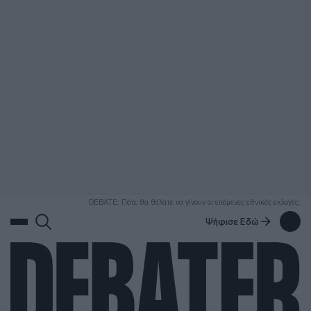
ΑΝΑΖΗΤΗΣΗ
DEBATE: Πότε θα θέλατε να γίνουν οι επόμενες εθνικές εκλογές;
Ψήφισε Εδώ