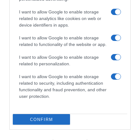
I want to allow Google to enable storage
related to analytics like cookies on web or
device identifiers in apps.
I want to allow Google to enable storage
ΕΛΛΑΔΑ
related to functionality of the website or app.
Η συγκλονιστική στιγμή στις Ροβιές – Η
εγγονή παρακαλούσε τους παππούδες της
I want to allow Google to enable storage
να φύγουν από το σπίτι (vid)
related to personalization.
Τελικά έπεισαν το ζευγάρι
I want to allow Google to enable storage
related to security, including authentication
04.08.2021 - 19:33
functionality and fraud prevention, and other
user protection.
CONFIRM