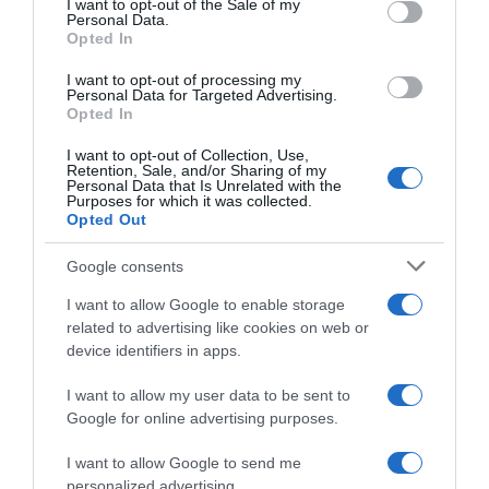
I want to opt-out of the Sale of my
Personal Data.
Opted In
I want to opt-out of processing my
ΕΛΛΑΔΑ
Personal Data for Targeted Advertising.
Opted In
Πύρινος εφιάλτης 30 χιλιομέτρων στην
Εύβοια – Περικυκλώνει διαρκώς χωριά – Το
I want to opt-out of Collection, Use,
πρωί η φωτιά θα φτάσει στο Αιγαίο (vids)
Retention, Sale, and/or Sharing of my
Personal Data that Is Unrelated with the
Purposes for which it was collected.
Η φωτιά κατευθύνεται προς την Ιστιαία
Opted Out
04.08.2021 - 21:20
Google consents
I want to allow Google to enable storage
related to advertising like cookies on web or
device identifiers in apps.
I want to allow my user data to be sent to
Google for online advertising purposes.
I want to allow Google to send me
personalized advertising.