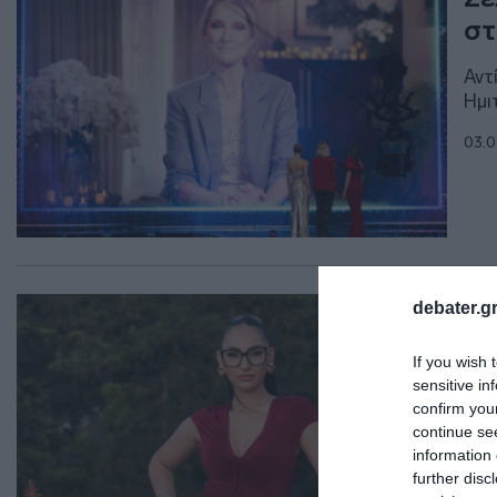
στ
Αντ
Ημι
03.0
LIF
debater.gr
Κλ
If you wish 
ότ
sensitive in
πο
confirm you
continue se
Τι 
information 
further disc
12.0