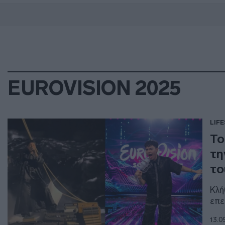
EUROVISION 2025
LIF
Το
τη
το
Κλή
επε
13.0