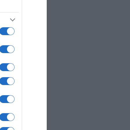
ber
ις βάρος
 την