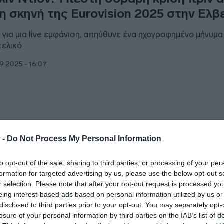
η σκηνή της Eurovision 2025 στην Ελβ
ί για μια live εμφάνιση, απηύθυνε ένα ηχογραφημένο μήνυμα
τελικό
9.2025 - 16:07
ESTYLE
 -
Do Not Process My Personal Information
αυδία: «Από την πρώτη πρόβα αισθάν
to opt-out of the sale, sharing to third parties, or processing of your per
ι η “Αστερομάτα” θα πάει ψηλά – Πεί
formation for targeted advertising by us, please use the below opt-out s
λύ»
r selection. Please note that after your opt-out request is processed y
eing interest-based ads based on personal information utilized by us or
απάντησε για τα αρνητικά σχόλια που ακούστηκαν εις βάρο
disclosed to third parties prior to your opt-out. You may separately opt-
losure of your personal information by third parties on the IAB’s list of
6.2025 - 10:16