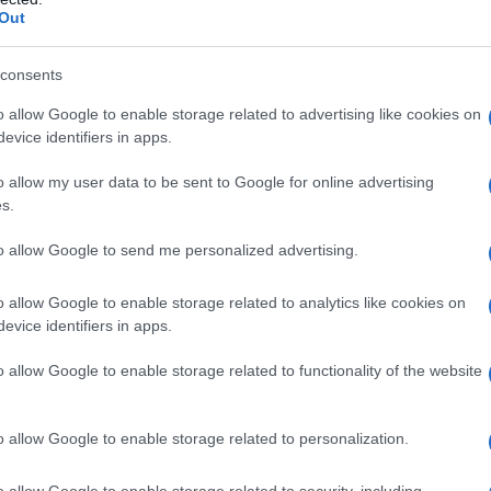
Out
νωμοσία ή στατιστική; Ισπανός YouTu
λέπει» αντι-ελληνικό μέτωπο στην
consents
rovision
o allow Google to enable storage related to advertising like cookies on
evice identifiers in apps.
στηρίζει πως υπάρχει ένα «ανθελληνικό μοτίβο» ψήφων ε
 Ελλάδας
o allow my user data to be sent to Google for online advertising
s.
5.2025 - 13:12
to allow Google to send me personalized advertising.
o allow Google to enable storage related to analytics like cookies on
evice identifiers in apps.
ESTYLE
άννης Αντετοκούνμπο: Η ανάρτηση για
o allow Google to enable storage related to functionality of the website
avdia – «Είμαι περήφανος για σένα»
o allow Google to enable storage related to personalization.
ς συνδέει μία φιλία χρόνων
5.2025 - 11:08
o allow Google to enable storage related to security, including