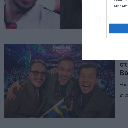
authenti
LIF
KA
στ
Ba
Η κ
21.0