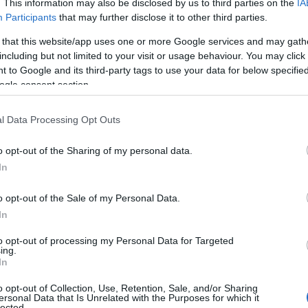
. This information may also be disclosed by us to third parties on the
IA
Participants
that may further disclose it to other third parties.
 that this website/app uses one or more Google services and may gath
including but not limited to your visit or usage behaviour. You may click 
 to Google and its third-party tags to use your data for below specifi
ogle consent section.
ESTYLE
rovision 2025: Αυτά είναι τα φετινά κέ
l Data Processing Opt Outs
ς ΕΡΤ – Μεγάλη επιτυχία η συμμετοχή 
o opt-out of the Sharing of my personal data.
αυδίας
In
ιογόνα η συμμετοχή της Μαρίνας Σάττι το 2024
o opt-out of the Sale of my Personal Data.
5.2025 - 13:51
In
to opt-out of processing my Personal Data for Targeted
ing.
In
o opt-out of Collection, Use, Retention, Sale, and/or Sharing
ersonal Data that Is Unrelated with the Purposes for which it
ESTYLE
lected.