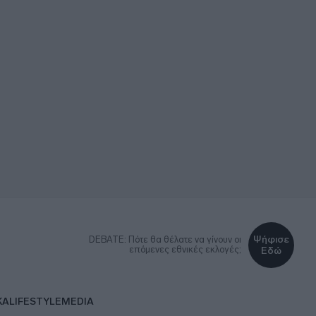
Ψήφισε
DEBATE: Πότε θα θέλατε να γίνουν οι
επόμενες εθνικές εκλογές;
Εδώ
ΚΑ
LIFESTYLE
MEDIA