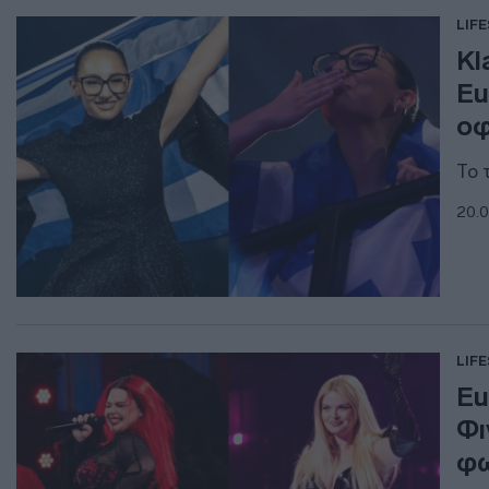
LIF
Kl
Eu
οφ
Το 
20.0
LIF
Eu
Φι
φω