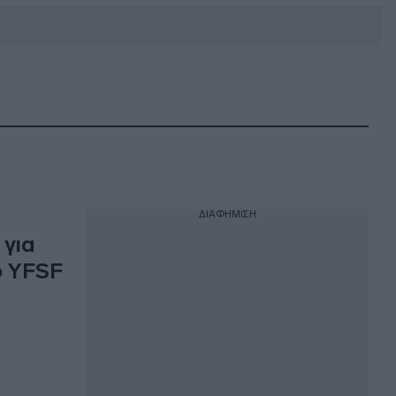
DEBATE: Πότε θα θέλατε να
γίνουν οι επόμενες εθνικές
εκλογές;
ΔΙΑΦΗΜΙΣΗ
 για
ο YFSF