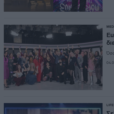
MED
Eu
δι
Όσα
04.0
LIF
Σε