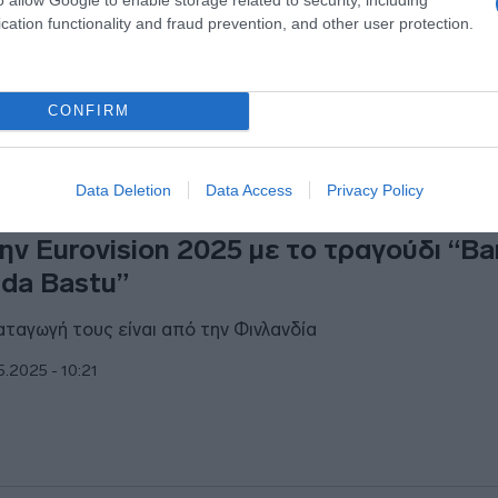
cation functionality and fraud prevention, and other user protection.
CONFIRM
ESTYLE
Data Deletion
Data Access
Privacy Policy
J: Ποιο είναι το συγκρότημα που έγινε 
ην Eurovision 2025 με το τραγούδι “Ba
da Bastu”
αταγωγή τους είναι από την Φινλανδία
5.2025 - 10:21