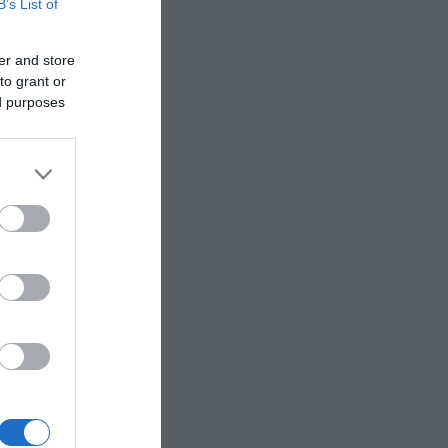
B’s List of
er and store
to grant or
ed purposes
ρδη
της