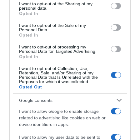
not limited to your visit or usage behaviour. You may click to
I want to opt-out of the Sharing of my
personal data.
grant or deny consent to Google and its third-party tags to
Opted In
use your data for below specified purposes in below Google
consent section.
I want to opt-out of the Sale of my
Personal Data.
Opted In
ΕΛΛΑΔΑ
I want to opt-out of processing my
Personal Data for Targeted Advertising.
Κρίσιμες στιγμές για τον 36χρονο που
Opted In
δέχθηκε επίθεση με οξύ – “Υπάρχει
κίνδυνος” για τα μάτια του – Τι αναφέρουν οι
I want to opt-out of Collection, Use,
Retention, Sale, and/or Sharing of my
γιατροί
Personal Data that Is Unrelated with the
Purposes for which it was collected.
Opted Out
Αναμένεται να κάνει νέα χειρουργεία, θα
ακολουθήσουν θεραπείες
Google consents
30.10.2022 - 18:24
I want to allow Google to enable storage
related to advertising like cookies on web or
device identifiers in apps.
I want to allow my user data to be sent to