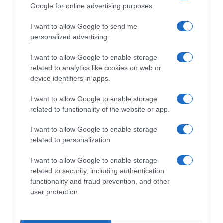
Google for online advertising purposes.
I want to allow Google to send me
personalized advertising.
I want to allow Google to enable storage
related to analytics like cookies on web or
device identifiers in apps.
I want to allow Google to enable storage
related to functionality of the website or app.
ΕΛΛΑΔΑ
Όσα ισχυρίστηκε στην απολογία της η
I want to allow Google to enable storage
related to personalization.
38χρονη που έριξε το οξύ – Οι φόβοι για τη
ζωή της και η “Στεφανία” (vids)
I want to allow Google to enable storage
related to security, including authentication
Δεν έπεισε και πήρε το δρόμο για τη φυλακή
functionality and fraud prevention, and other
user protection.
29.10.2022 - 13:31