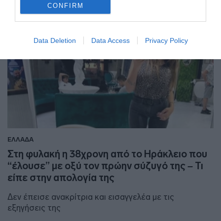
CONFIRM
Data Deletion
Data Access
Privacy Policy
ΕΛΛΑΔΑ
Στη φυλακή η 38χρονη από το Ηράκλειο που
“έλουσε” με οξύ τον πρώην σύζυγό της – Τι
είπε στην απολογία της
Δεν έπεισε ανακρίτρια και εισαγγελέα με τις
εξηγήσεις της