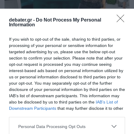
debater.gr -
Do Not Process My Personal
Information
ΕΛΛΑΔΑ
Η 38χρονη ξεκαθαρίζει για το καυστικό υγρό
If you wish to opt-out of the sale, sharing to third parties, or
– “Με παρουσιάζετε σαν το “τέρας του Λόχ
processing of your personal or sensitive information for
Νες” (vids)
targeted advertising by us, please use the below opt-out
section to confirm your selection. Please note that after your
"Καμία πρόθεση δεν είχα να σκοτώσω άνθρωπο"
opt-out request is processed you may continue seeing
interest-based ads based on personal information utilized by
31.10.2022 - 17:55
us or personal information disclosed to third parties prior to
your opt-out. You may separately opt-out of the further
disclosure of your personal information by third parties on the
IAB’s list of downstream participants. This information may
also be disclosed by us to third parties on the
IAB’s List of
Downstream Participants
that may further disclose it to other
third parties.
Please note that this website/app uses one or more Google
Personal Data Processing Opt Outs
services and may gather and store information including but