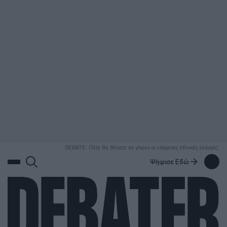
ΑΝΑΖΗΤΗΣΗ
DEBATE: Πότε θα θέλατε να γίνουν οι επόμενες εθνικές εκλογές;
Ψήφισε Εδώ