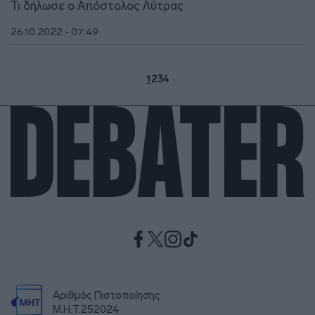
Τι δήλωσε ο Απόστολος Λύτρας
26.10.2022 - 07:49
1
2
3
4
Αριθμός Πιστοποίησης
Μ.Η.Τ.252024