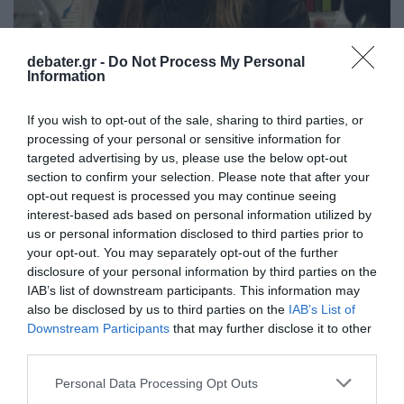
debater.gr -
Do Not Process My Personal
Information
ΠΟΛΙΤΙΚΗ
Τα ερωτήματα για την Εύα Καϊλή και το Qatar
If you wish to opt-out of the sale, sharing to third parties, or
Gate που ζητούν απαντήσεις – Τα μοιραία
processing of your personal or sensitive information for
της λάθη
targeted advertising by us, please use the below opt-out
section to confirm your selection. Please note that after your
Αποστασιοποιείται από τους άλλους
opt-out request is processed you may continue seeing
κατηγορούμενους
interest-based ads based on personal information utilized by
us or personal information disclosed to third parties prior to
16.12.2022 - 08:48
your opt-out. You may separately opt-out of the further
disclosure of your personal information by third parties on the
IAB’s list of downstream participants. This information may
also be disclosed by us to third parties on the
IAB’s List of
Downstream Participants
that may further disclose it to other
third parties.
Please note that this website/app uses one or more Google
Personal Data Processing Opt Outs
services and may gather and store information including but