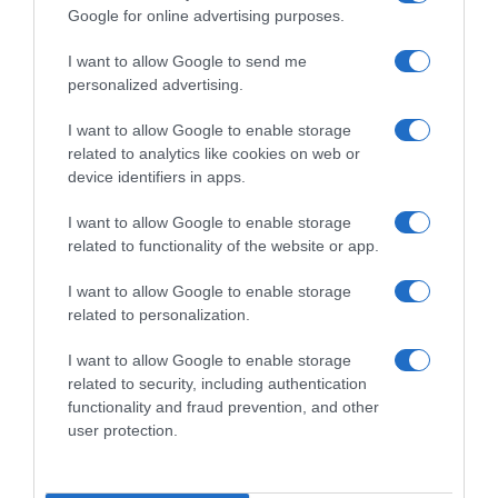
Google for online advertising purposes.
I want to allow Google to send me
personalized advertising.
I want to allow Google to enable storage
related to analytics like cookies on web or
device identifiers in apps.
I want to allow Google to enable storage
related to functionality of the website or app.
ΠΟΛΙΤΙΚΗ
I want to allow Google to enable storage
Τα στοιχεία και τα λάθη που “πρόδωσαν” την
related to personalization.
Εύα Καϊλή – Πώς επιβάρυνε η ίδια τη θέση της
– Το έγγραφο “φωτιά”
I want to allow Google to enable storage
related to security, including authentication
Έρευνες και στην Ελλάδα για το Qatar Gate
functionality and fraud prevention, and other
user protection.
16.12.2022 - 06:34