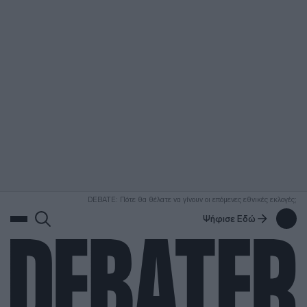
ΑΝΑΖΗΤΗΣΗ
DEBATE: Πότε θα θέλατε να γίνουν οι επόμενες εθνικές εκλογές;
Ψήφισε Εδώ