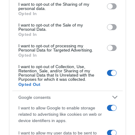
not limited to your visit or usage behaviour. You may click to
I want to opt-out of the Sharing of my
personal data.
grant or deny consent to Google and its third-party tags to
Opted In
use your data for below specified purposes in below Google
consent section.
I want to opt-out of the Sale of my
Personal Data.
Opted In
I want to opt-out of processing my
Personal Data for Targeted Advertising.
ΠΟΛΙΤΙΚΗ
Opted In
Μαρία Σπυράκη – Το βιογραφικό, η ηλικία, ο
σύζυγος και τα παιδιά της ευρωβουλευτή της
I want to opt-out of Collection, Use,
Retention, Sale, and/or Sharing of my
ΝΔ
Personal Data that Is Unrelated with the
Purposes for which it was collected.
Opted Out
Έχει αποκτήσει δύο παιδιά με εξωσωματική
γονιμοποίηση
Google consents
16.12.2022 - 08:11
I want to allow Google to enable storage
related to advertising like cookies on web or
device identifiers in apps.
I want to allow my user data to be sent to