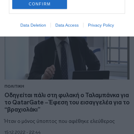
CONFIRM
Data Deletion
Data Access
Privacy Policy
ΠΟΛΙΤΙΚΗ
Οδηγείται πάλι στη φυλακή ο Ταλαμπάνκα για
το QatarGate – Έφεση του εισαγγελέα για το
“βραχιολάκι”
Ήταν ο μόνος ύποπτος που αφέθηκε ελεύθερος
15.12.2022 - 22:44