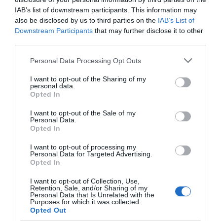
Χειροπέδες και πρόστιμα στους αρνητές
IAB’s list of downstream participants. This information may
also be disclosed by us to third parties on the
IAB’s List of
22.07.2021 - 10:38
Downstream Participants
that may further disclose it to other
third parties.
Please note that this website/app uses one or more Google
Personal Data Processing Opt Outs
services and may gather and store information including but
not limited to your visit or usage behaviour. You may click to
I want to opt-out of the Sharing of my
personal data.
grant or deny consent to Google and its third-party tags to
Opted In
use your data for below specified purposes in below Google
consent section.
I want to opt-out of the Sale of my
Personal Data.
Opted In
I want to opt-out of processing my
Personal Data for Targeted Advertising.
Opted In
I want to opt-out of Collection, Use,
Retention, Sale, and/or Sharing of my
ΕΛΛΑΔΑ
Personal Data that Is Unrelated with the
Purposes for which it was collected.
Οι γυναίκες στα Χανιά λένε “όχι” βία και
Opted Out
στέλνουν ένα ηχηρό μήνυμα (pics)