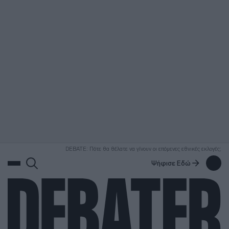
ΑΝΑΖΗΤΗΣΗ
DEBATE: Πότε θα θέλατε να γίνουν οι επόμενες εθνικές εκλογές;
Ψήφισε Εδώ