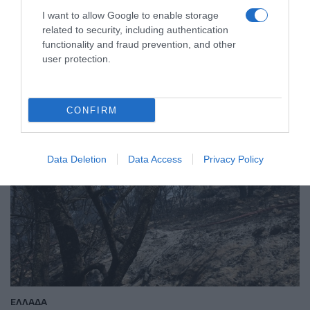
χαρά σε ένα χωριό 30 κατοίκων
I want to allow Google to enable storage
related to security, including authentication
Μπράβο στο κορίτσι!
functionality and fraud prevention, and other
user protection.
16.07.2021 - 21:03
CONFIRM
Data Deletion
Data Access
Privacy Policy
ΕΛΛΑΔΑ