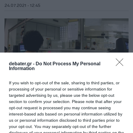
24.07.2021 - 12:45
debater.gr -
Do Not Process My Personal
Information
If you wish to opt-out of the sale, sharing to third parties, or
processing of your personal or sensitive information for
targeted advertising by us, please use the below opt-out
section to confirm your selection. Please note that after your
ΕΛΛΑΔΑ
opt-out request is processed you may continue seeing
interest-based ads based on personal information utilized by
“Μπούκαραν” σε δημόσια υπηρεσία χωρίς
us or personal information disclosed to third parties prior to
μάσκα και το πλήρωσαν ακριβά
your opt-out. You may separately opt-out of the further
disclosure of your personal information by third parties on the