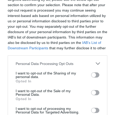
ΟΙΚΟΝΟΜΙΑ
section to confirm your selection. Please note that after your
Η κυβέρνηση παρουσίασε τις “ρυθμίσεις
opt-out request is processed you may continue seeing
εξορθολογισμού του ασφαλιστικού
interest-based ads based on personal information utilized by
συστήματος”
us or personal information disclosed to third parties prior to
your opt-out. You may separately opt-out of the further
Η κυβέρνηση παρουσίασε το πλάνο της για τις
disclosure of your personal information by third parties on the
αλλαγές που επίκεινται ως προς το ασφαλιστικό
IAB’s list of downstream participants. This information may
σύστημα
also be disclosed by us to third parties on the
IAB’s List of
Downstream Participants
that may further disclose it to other
30.08.2022 - 22:07
third parties.
Please note that this website/app uses one or more Google
Personal Data Processing Opt Outs
services and may gather and store information including but
not limited to your visit or usage behaviour. You may click to
I want to opt-out of the Sharing of my
personal data.
grant or deny consent to Google and its third-party tags to
Opted In
use your data for below specified purposes in below Google
consent section.
I want to opt-out of the Sale of my
Personal Data.
Opted In
I want to opt-out of processing my
Personal Data for Targeted Advertising.