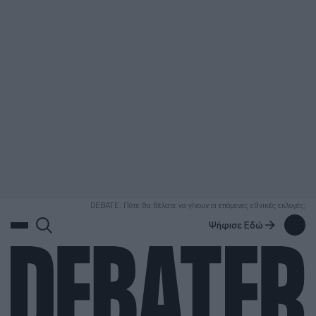
ΑΝΑΖΗΤΗΣΗ
DEBATE: Πότε θα θέλατε να γίνουν οι επόμενες εθνικές εκλογές;
Ψήφισε Εδώ