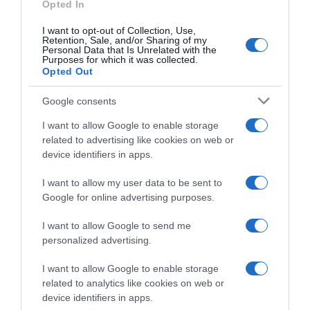
Opted In
I want to opt-out of Collection, Use,
Retention, Sale, and/or Sharing of my
Personal Data that Is Unrelated with the
Purposes for which it was collected.
ΟΙΚΟΝΟΜΙΑ
Opted Out
Οι 8 σημαντικότερες αλλαγές που φέρνει το
ασφαλιστικό νομοσχέδιο – Όλα όσα
Google consents
προβλέπονται
I want to allow Google to enable storage
related to advertising like cookies on web or
Οι βασικοί άξονες του νομοσχεδίου
device identifiers in apps.
30.08.2022 - 17:31
I want to allow my user data to be sent to
Google for online advertising purposes.
I want to allow Google to send me
personalized advertising.
I want to allow Google to enable storage
related to analytics like cookies on web or
device identifiers in apps.