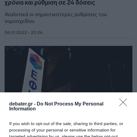
χρόνια και ρύθμιση σε 24 δόσεις
Αναλυτικά οι σημαντικότερες ρυθμίσεις του
νομοσχεδίου
06.10.2022 - 20:26
debater.gr -
Do Not Process My Personal
Information
If you wish to opt-out of the sale, sharing to third parties, or
processing of your personal or sensitive information for
targeted advertising by us, please use the below opt-out