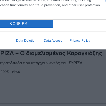
2.2023 - 13:33
cation functionality and fraud prevention, and other user protection.
CONFIRM
ΑΠΟΛΙΤΙΚΑ
Data Deletion
Data Access
Privacy Policy
ο χτύπημα του Αρκά για τις εξελίξεις 
ΡΙΖΑ – Ο διαμελισμένος Καραγκιόζης
στρατόπεδα που υπάρχουν εντός του ΣΥΡΙΖΑ
1.2023 - 19:46