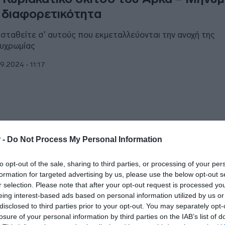
 διαφορετικότητα
ισταθείτε σ' αυτούς που εκμεταλλεύονται την ανοχή της
υχρωμίας
9.2024 - 11:17
ΜΠΙΑΚΟΙ ΑΓΩΝΕΣ 2024
 -
Do Not Process My Personal Information
υμπιακοί Αγώνες 2024: Το καυστικό σκ
to opt-out of the sale, sharing to third parties, or processing of your per
υ Αρκά για την τελετή έναρξης – Ο Πύ
formation for targeted advertising by us, please use the below opt-out s
υ Άιφελ και το Τσίρκο
r selection. Please note that after your opt-out request is processed y
eing interest-based ads based on personal information utilized by us or
φαντασμαγορικό σόου που προκάλεσε ποικίλα σχόλια
disclosed to third parties prior to your opt-out. You may separately opt-
losure of your personal information by third parties on the IAB’s list of
7.2024 - 09:45