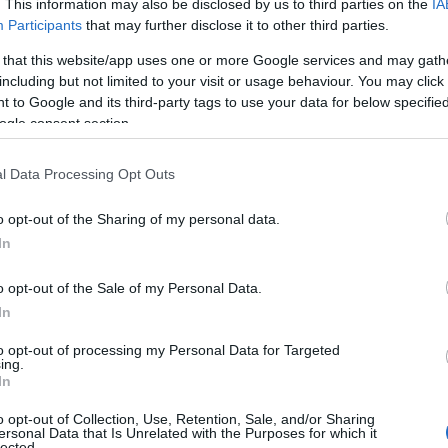
. This information may also be disclosed by us to third parties on the
IA
Participants
that may further disclose it to other third parties.
 that this website/app uses one or more Google services and may gath
including but not limited to your visit or usage behaviour. You may click 
 to Google and its third-party tags to use your data for below specifi
ogle consent section.
ΑΔΑ
ροθιά στο στομάχι» το σκίτσο του Αρκ
l Data Processing Opt Outs
ς γυναικοκτονίες στην Ελλάδα
o opt-out of the Sharing of my personal data.
σο λίγο ανδρισμό έχει μια κοινωνία....»
In
1.2024 - 11:41
o opt-out of the Sale of my Personal Data.
In
to opt-out of processing my Personal Data for Targeted
ing.
In
o opt-out of Collection, Use, Retention, Sale, and/or Sharing
ersonal Data that Is Unrelated with the Purposes for which it
ΑΔΑ
lected.