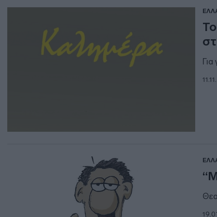
ΕΛΛ
Το
στ
Για 
11.1
ΕΛΛ
“Μ
Θεα
19.0