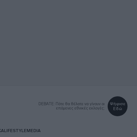
Ψήφισε
DEBATE: Πότε θα θέλατε να γίνουν οι
επόμενες εθνικές εκλογές;
Εδώ
ΚΑ
LIFESTYLE
MEDIA