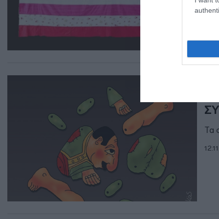
20.1
authenti
ΠΑΡ
Νέ
ΣΥ
Τα 
12.1