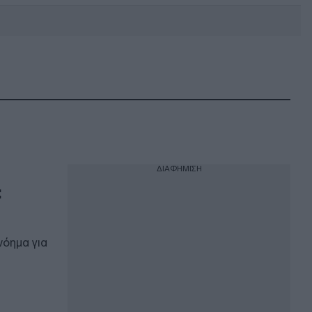
DEBATE: Πότε θα θέλατε να
γίνουν οι επόμενες εθνικές
εκλογές;
ΔΙΑΦΗΜΙΣΗ
:
»
νόημα για