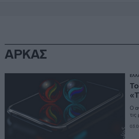
ΑΡΚΑΣ
ΕΛΛ
Το
«Τ
Ο α
τις
03.0