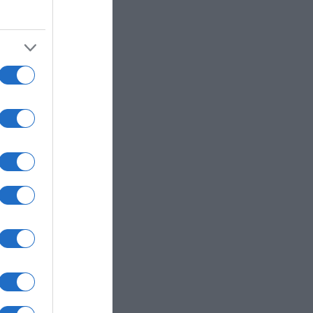
ιμπλε
 ένα
ς με