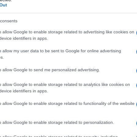
Out
κάς: Το σκίτσο για τον Βόλφγκανγκ Σό
υ ξεσήκωσε συζητήσεις
consents
σκίτσο για τον Γερμανό πολιτικό που έφυγε από τη ζωή
o allow Google to enable storage related to advertising like cookies on
evice identifiers in apps.
2.2023 - 10:15
o allow my user data to be sent to Google for online advertising
s.
to allow Google to send me personalized advertising.
o allow Google to enable storage related to analytics like cookies on
evice identifiers in apps.
ΑΔΑ
Αρκάς πήρε θέση για τη ροζ σημαία με
o allow Google to enable storage related to functionality of the website
υστικό σκίτσο (pic)
o allow Google to enable storage related to personalization.
νο οι κατά καιρούς ολοκληρωτισμοί έκριναν τα έργα τέχνη
ιτικά κριτήρια!»
o allow Google to enable storage related to security, including