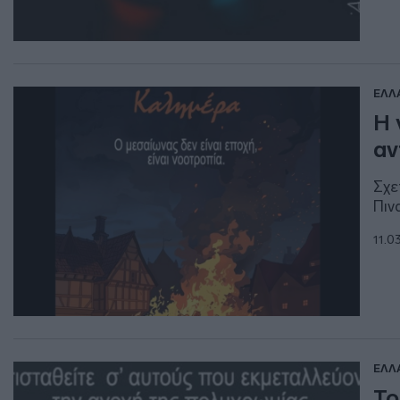
ΕΛΛ
Η 
αν
Σχε
Πιν
11.0
ΕΛΛ
Το