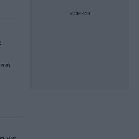
ΔΙΑΦΗΜΙΣΗ
ε
νική
α για