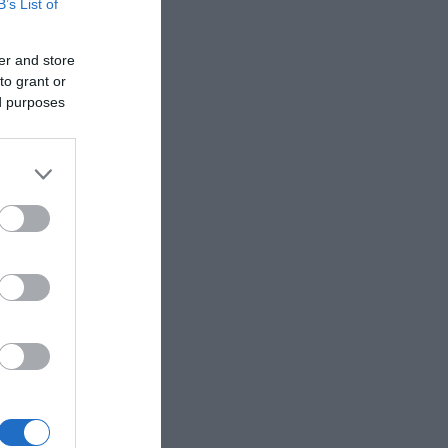
B’s List of
er and store
to grant or
ed purposes
ά για