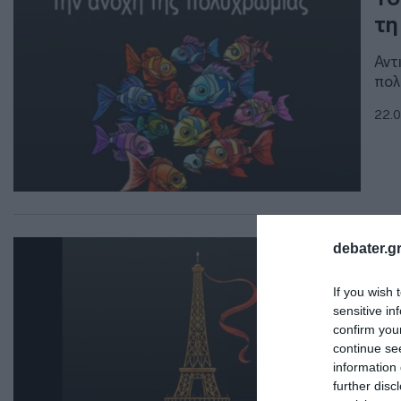
τη
Αντ
πολ
22.0
ΟΛΥ
debater.gr
Ολ
If you wish 
το
sensitive in
το
confirm you
continue se
Το 
information 
further disc
27.0